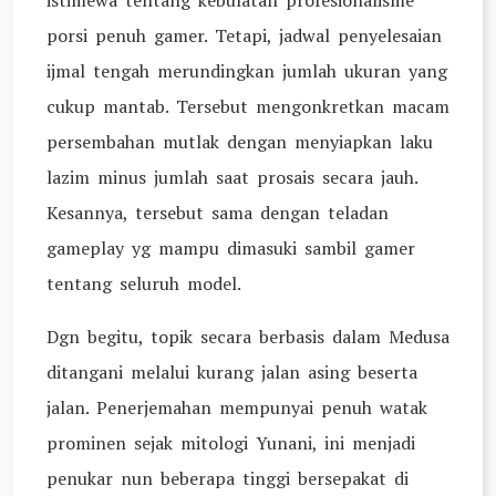
istimewa tentang kebulatan profesionalisme
porsi penuh gamer. Tetapi, jadwal penyelesaian
ijmal tengah merundingkan jumlah ukuran yang
cukup mantab. Tersebut mengonkretkan macam
persembahan mutlak dengan menyiapkan laku
lazim minus jumlah saat prosais secara jauh.
Kesannya, tersebut sama dengan teladan
gameplay yg mampu dimasuki sambil gamer
tentang seluruh model.
Dgn begitu, topik secara berbasis dalam Medusa
ditangani melalui kurang jalan asing beserta
jalan. Penerjemahan mempunyai penuh watak
prominen sejak mitologi Yunani, ini menjadi
penukar nun beberapa tinggi bersepakat di