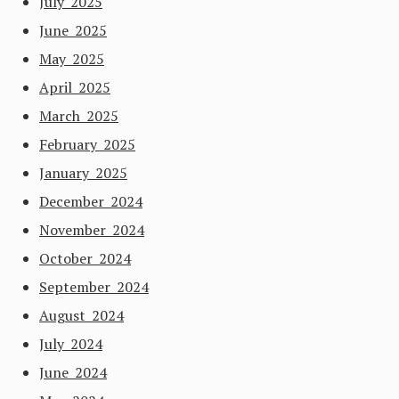
July 2025
June 2025
May 2025
April 2025
March 2025
February 2025
January 2025
December 2024
November 2024
October 2024
September 2024
August 2024
July 2024
June 2024