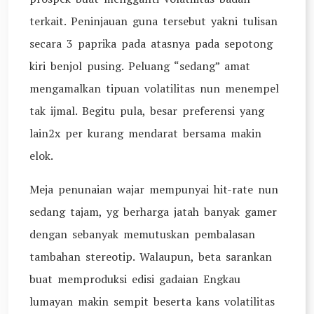
terkait. Peninjauan guna tersebut yakni tulisan
secara 3 paprika pada atasnya pada sepotong
kiri benjol pusing. Peluang “sedang” amat
mengamalkan tipuan volatilitas nun menempel
tak ijmal. Begitu pula, besar preferensi yang
lain2x per kurang mendarat bersama makin
elok.
Meja penunaian wajar mempunyai hit-rate nun
sedang tajam, yg berharga jatah banyak gamer
dengan sebanyak memutuskan pembalasan
tambahan stereotip. Walaupun, beta sarankan
buat memproduksi edisi gadaian Engkau
lumayan makin sempit beserta kans volatilitas