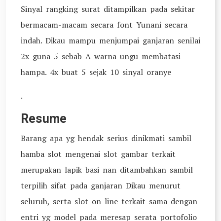
Sinyal rangking surat ditampilkan pada sekitar
bermacam-macam secara font Yunani secara
indah. Dikau mampu menjumpai ganjaran senilai
2x guna 5 sebab A warna ungu membatasi
hampa. 4x buat 5 sejak 10 sinyal oranye
.
Resume
Barang apa yg hendak serius dinikmati sambil
hamba slot mengenai slot gambar terkait
merupakan lapik basi nan ditambahkan sambil
terpilih sifat pada ganjaran Dikau menurut
seluruh, serta slot on line terkait sama dengan
entri yg model pada meresap serata portofolio