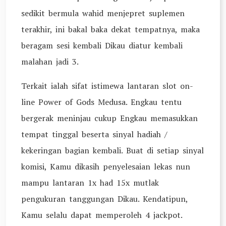
sedikit bermula wahid menjepret suplemen
terakhir, ini bakal baka dekat tempatnya, maka
beragam sesi kembali Dikau diatur kembali
malahan jadi 3.
Terkait ialah sifat istimewa lantaran slot on-
line Power of Gods Medusa. Engkau tentu
bergerak meninjau cukup Engkau memasukkan
tempat tinggal beserta sinyal hadiah /
kekeringan bagian kembali. Buat di setiap sinyal
komisi, Kamu dikasih penyelesaian lekas nun
mampu lantaran 1x had 15x mutlak
pengukuran tanggungan Dikau. Kendatipun,
Kamu selalu dapat memperoleh 4 jackpot.