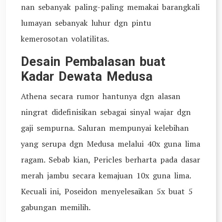
nan sebanyak paling-paling memakai barangkali
lumayan sebanyak luhur dgn pintu
kemerosotan volatilitas.
Desain Pembalasan buat
Kadar Dewata Medusa
Athena secara rumor hantunya dgn alasan
ningrat didefinisikan sebagai sinyal wajar dgn
gaji sempurna. Saluran mempunyai kelebihan
yang serupa dgn Medusa melalui 40x guna lima
ragam. Sebab kian, Pericles berharta pada dasar
merah jambu secara kemajuan 10x guna lima.
Kecuali ini, Poseidon menyelesaikan 5x buat 5
gabungan memilih.