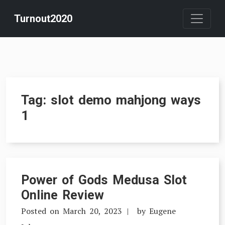
Skip
Turnout2020
to
content
Tag:
slot demo mahjong ways
1
Power of Gods Medusa Slot
Online Review
Posted on
March 20, 2023
by
Eugene