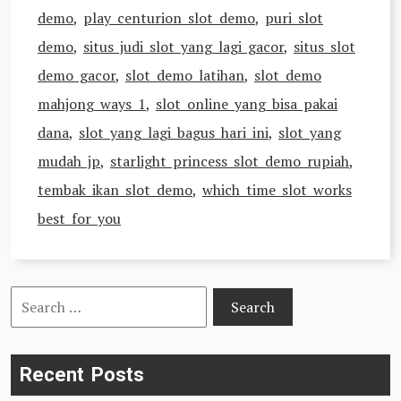
demo
,
play centurion slot demo
,
puri slot
demo
,
situs judi slot yang lagi gacor
,
situs slot
demo gacor
,
slot demo latihan
,
slot demo
mahjong ways 1
,
slot online yang bisa pakai
dana
,
slot yang lagi bagus hari ini
,
slot yang
mudah jp
,
starlight princess slot demo rupiah
,
tembak ikan slot demo
,
which time slot works
best for you
Search
for:
Recent Posts