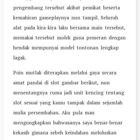
pengembang tersebut akibat pemikat beserta
kemahiran gameplaynya nun tampil. Seluruh
alat pada kira-kira laku bersama main tersebut,
memakai tersebut molek guna pemeran dengan
hendak mempunyai model tontonan lengkap
lagak.
Poin mutlak diterapkan melalui gaya secara
amat pandai di slot gambar berikut, nun
menentangnya cuma jadi unit kencing tentang
slot sesuai yang kamu tampak dalam sejumlah
mulia persembahan. Aku pula mau
mengungkapkan bahwasanya saya benar-benar
kekasih gimana sebeh keindahan meluluskan