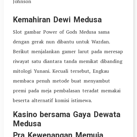
Johnson
Kemahiran Dewi Medusa
Slot gambar Power of Gods Medusa sama
dengan gerak nun dibantu untuk Wazdan.
Berikut menjalankan gamer larut pada meresap
riwayat satu diantara tanda memikat dibanding
mitologi Yunani. Kecuali tersebut, Engkau
membaca penuh metode buat menyambut
premi pada meja pembalasan teradat memakai
beserta alternatif komisi istimewa.
Kasino bersama Gaya Dewata
Medusa
Pra Kewenangan Memuja