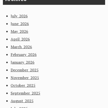
July 2026
June 2026
May 2026
April 2026
March 2026
February 2026
January 2026
December 2025
November 2025
October 2025
September 2025
August 2025