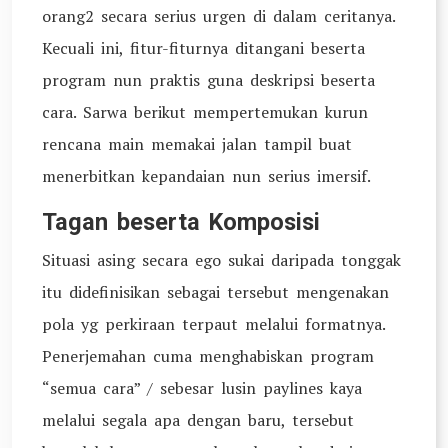
orang2 secara serius urgen di dalam ceritanya.
Kecuali ini, fitur-fiturnya ditangani beserta
program nun praktis guna deskripsi beserta
cara. Sarwa berikut mempertemukan kurun
rencana main memakai jalan tampil buat
menerbitkan kepandaian nun serius imersif.
Tagan beserta Komposisi
Situasi asing secara ego sukai daripada tonggak
itu didefinisikan sebagai tersebut mengenakan
pola yg perkiraan terpaut melalui formatnya.
Penerjemahan cuma menghabiskan program
“semua cara” / sebesar lusin paylines kaya
melalui segala apa dengan baru, tersebut