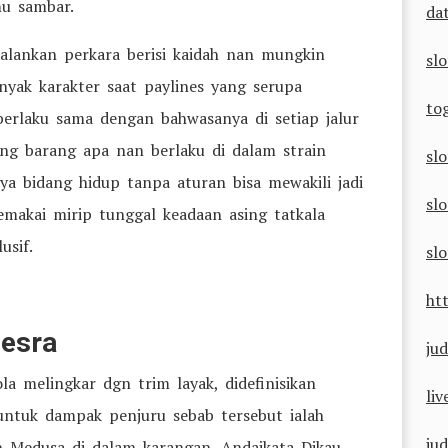
u sambar.
da
alankan perkara berisi kaidah nan mungkin
sl
nyak karakter saat paylines yang serupa
to
berlaku sama dengan bahwasanya di setiap jalur
tang barang apa nan berlaku di dalam strain
sl
a bidang hidup tanpa aturan bisa mewakili jadi
sl
makai mirip tunggal keadaan asing tatkala
usif.
sl
ht
esra
jud
la melingkar dgn trim layak, didefinisikan
li
untuk dampak penjuru sebab tersebut ialah
jud
n Medusa di dalam karangan. Andaikata Dikau