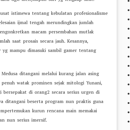
pusat istimewa tentang kebulatan profesionalisme
elesaian ijmal tengah merundingkan jumlah
mengonkretkan macam persembahan mutlak
lah saat prosais secara jauh. Kesannya,
y yg mampu dimasuki sambil gamer tentang
 Medusa ditangani melalui kurang jalan asing
 penuh watak prominen sejak mitologi Yunani,
i bersepakat di orang2 secara serius urgen di
rnya ditangani beserta program nun praktis guna
 mempertemukan kurun rencana main memakai
n nun serius imersif.