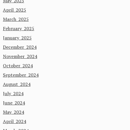
May 2025
April 2025
March 2025
February 2025
January 2025
December 2024
November 2024
October 2024
September 2024
August 2024
July 2024
June 2024
May 2024
April 2024