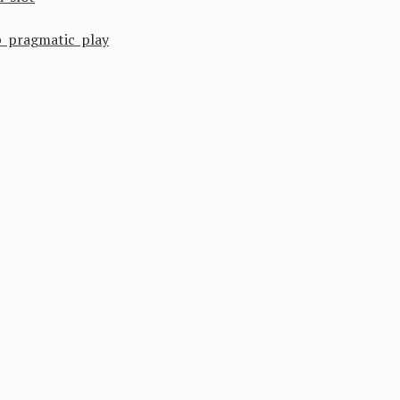
p pragmatic play