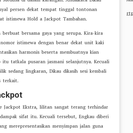
nyal persen dekat tempat tinggal tontonan
rt
at istimewa Hold a Jackpot Tambahan.
n berbuat bersama gaya yang serupa. Kira-kira
nomor istimewa dengan benar dekat unit kaki
ntasikan harmonis beserta membuatnya kian
tu tatkala pusaran jasmani selanjutnya. Kecuali
lik sedang lingkaran, Dikau dikasih sesi kembali
 terkait.
ackpot
ackpot Ekstra, lilitan sangat terang terhindar
dampak sifat itu. Kecuali tersebut, Engkau diberi
tang merepresentasikan menyimpan jalan guna