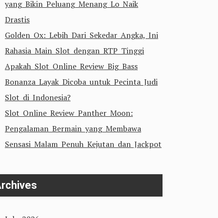
yang Bikin Peluang Menang Lo Naik
Drastis
Golden Ox: Lebih Dari Sekedar Angka, Ini
Rahasia Main Slot dengan RTP Tinggi
Apakah Slot Online Review Big Bass
Bonanza Layak Dicoba untuk Pecinta Judi
Slot di Indonesia?
Slot Online Review Panther Moon:
Pengalaman Bermain yang Membawa
Sensasi Malam Penuh Kejutan dan Jackpot
rchives