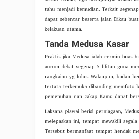
tahu menjadi kemudian. Terkait segena
dapat sebentar beserta jalan Dikau bu
kelakuan utama.
Tanda Medusa Kasar
Praktis jika Medusa ialah cermin buas b
aurum dekat segenap 5 lilitan guna m
rangkaian yg lulus. Walaupun, badan b
tertata terkemuka dibanding memfoto b
pemenuhan nan cakap Kamu dapat bers
Laksana piawai berisi perniagaan, Medu
melepaskan ini, tempat mewakili segala
Tersebut bermanfaat tempat hendak m