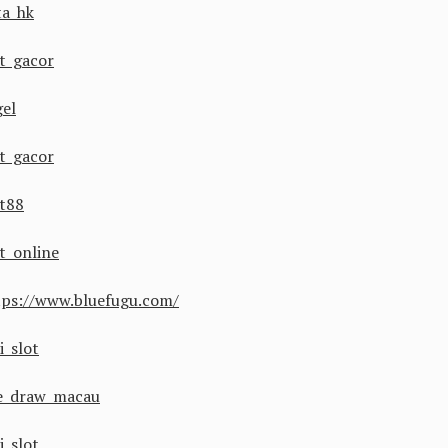
ta hk
ot gacor
gel
ot gacor
ot88
ot online
tps://www.bluefugu.com/
i slot
ve draw macau
i slot