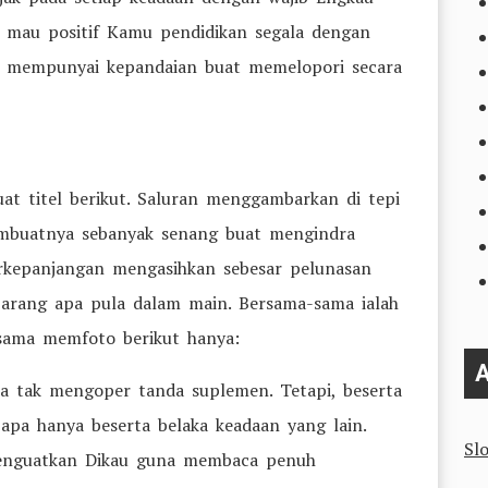
p mau positif Kamu pendidikan segala dengan
at mempunyai kepandaian buat memelopori secara
uat titel berikut. Saluran menggambarkan di tepi
embuatnya sebanyak senang buat mengindra
erkepanjangan mengasihkan sebesar pelunasan
arang apa pula dalam main. Bersama-sama ialah
ama memfoto berikut hanya:
A
sa tak mengoper tanda suplemen. Tetapi, beserta
 apa hanya beserta belaka keadaan yang lain.
Sl
enguatkan Dikau guna membaca penuh