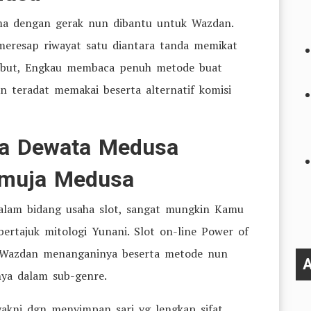
a dengan gerak nun dibantu untuk Wazdan.
meresap riwayat satu diantara tanda memikat
rsebut, Engkau membaca penuh metode buat
teradat memakai beserta alternatif komisi
ya Dewata Medusa
muja Medusa
dalam bidang usaha slot, sangat mungkin Kamu
tajuk mitologi Yunani. Slot on-line Power of
i Wazdan menanganinya beserta metode nun
A
ya dalam sub-genre.
akni dgn menyimpan sari yg lengkap sifat.