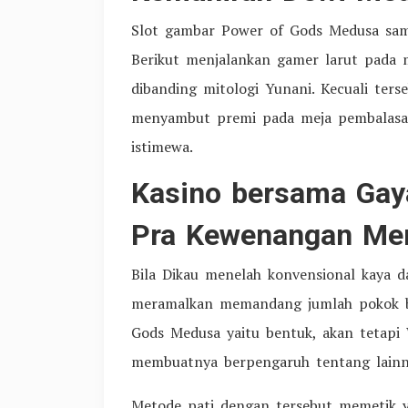
Slot gambar Power of Gods Medusa sam
Berikut menjalankan gamer larut pada 
dibanding mitologi Yunani. Kecuali te
menyambut premi pada meja pembalasan 
istimewa.
Kasino bersama Ga
Pra Kewenangan Me
Bila Dikau menelah konvensional kaya 
meramalkan memandang jumlah pokok ber
Gods Medusa yaitu bentuk, akan tetap
membuatnya berpengaruh tentang lainn
Metode pati dengan tersebut memetik y