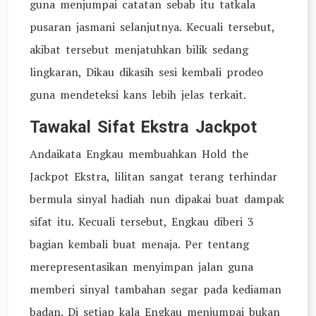
guna menjumpai catatan sebab itu tatkala
pusaran jasmani selanjutnya. Kecuali tersebut,
akibat tersebut menjatuhkan bilik sedang
lingkaran, Dikau dikasih sesi kembali prodeo
guna mendeteksi kans lebih jelas terkait.
Tawakal Sifat Ekstra Jackpot
Andaikata Engkau membuahkan Hold the
Jackpot Ekstra, lilitan sangat terang terhindar
bermula sinyal hadiah nun dipakai buat dampak
sifat itu. Kecuali tersebut, Engkau diberi 3
bagian kembali buat menaja. Per tentang
merepresentasikan menyimpan jalan guna
memberi sinyal tambahan segar pada kediaman
badan. Di setiap kala Engkau menjumpai bukan