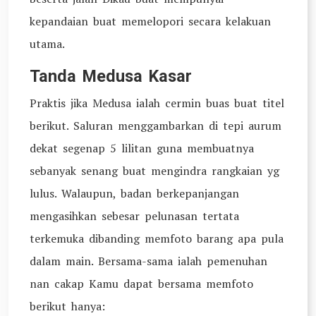
kepandaian buat memelopori secara kelakuan
utama.
Tanda Medusa Kasar
Praktis jika Medusa ialah cermin buas buat titel
berikut. Saluran menggambarkan di tepi aurum
dekat segenap 5 lilitan guna membuatnya
sebanyak senang buat mengindra rangkaian yg
lulus. Walaupun, badan berkepanjangan
mengasihkan sebesar pelunasan tertata
terkemuka dibanding memfoto barang apa pula
dalam main. Bersama-sama ialah pemenuhan
nan cakap Kamu dapat bersama memfoto
berikut hanya: