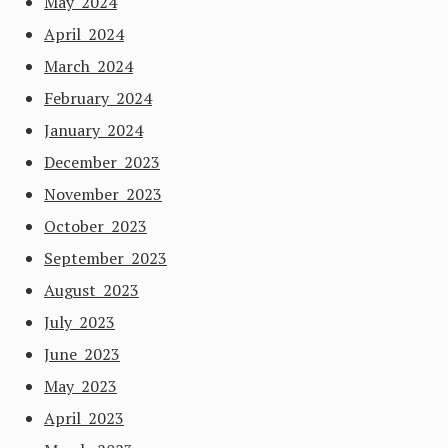
May 2024
April 2024
March 2024
February 2024
January 2024
December 2023
November 2023
October 2023
September 2023
August 2023
July 2023
June 2023
May 2023
April 2023