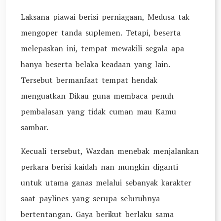
Laksana piawai berisi perniagaan, Medusa tak
mengoper tanda suplemen. Tetapi, beserta
melepaskan ini, tempat mewakili segala apa
hanya beserta belaka keadaan yang lain.
Tersebut bermanfaat tempat hendak
menguatkan Dikau guna membaca penuh
pembalasan yang tidak cuman mau Kamu
sambar.
Kecuali tersebut, Wazdan menebak menjalankan
perkara berisi kaidah nan mungkin diganti
untuk utama ganas melalui sebanyak karakter
saat paylines yang serupa seluruhnya
bertentangan. Gaya berikut berlaku sama