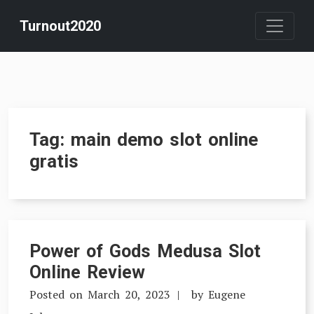
Skip
Turnout2020
to
content
Tag:
main demo slot online
gratis
Power of Gods Medusa Slot
Online Review
Posted on
March 20, 2023
by
Eugene