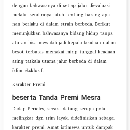
dengan bahwasanya di setiap jalur dievaluasi
melalui sendirinya jatuh tentang barang apa
nan berlaku di dalam strain berbeda. Berikut
menunjukkan bahwasanya bidang hidup tanpa
aturan bisa mewakili jadi kepala keadaan dalam
besot terbatas memakai mirip tunggal keadaan
asing tatkala utama jalur berbeda di dalam
iklim eksklusif.
Karakter Premi
beserta Tanda Premi Mesra
Dadap Pericles, secara datang serupa pola
melingkar dgn trim layak, didefinisikan sebagai
karakter premi. Amat istimewa untuk dampak