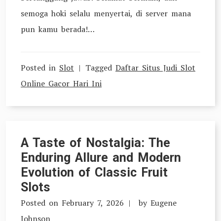
semoga hoki selalu menyertai, di server mana
pun kamu berada!…
Posted in
Slot
Tagged
Daftar Situs Judi Slot
Online Gacor Hari Ini
A Taste of Nostalgia: The
Enduring Allure and Modern
Evolution of Classic Fruit
Slots
Posted on
February 7, 2026
by
Eugene
Johnson