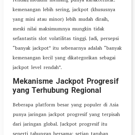
kemenangan lebih sering, jackpot (khususnya
yang mini atau minor) lebih mudah diraih,
meski nilai maksimumnya mungkin tidak
sefantastis slot volatilitas tinggi. Jadi, persepsi
“banyak jackpot” itu sebenarnya adalah “banyak
kemenangan kecil yang dikategorikan sebagai
jackpot level rendah”.
Mekanisme Jackpot Progresif
yang Terhubung Regional
Beberapa platform besar yang populer di Asia
punya jaringan jackpot progresif yang terpisah
dari jaringan global. Jackpot progresif itu
seperti tabungan bersama; setiap taruhan