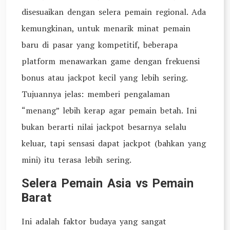
disesuaikan dengan selera pemain regional. Ada
kemungkinan, untuk menarik minat pemain
baru di pasar yang kompetitif, beberapa
platform menawarkan game dengan frekuensi
bonus atau jackpot kecil yang lebih sering.
Tujuannya jelas: memberi pengalaman
“menang” lebih kerap agar pemain betah. Ini
bukan berarti nilai jackpot besarnya selalu
keluar, tapi sensasi dapat jackpot (bahkan yang
mini) itu terasa lebih sering.
Selera Pemain Asia vs Pemain
Barat
Ini adalah faktor budaya yang sangat