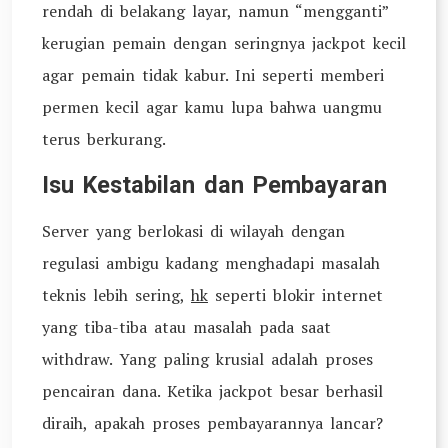
rendah di belakang layar, namun “mengganti”
kerugian pemain dengan seringnya jackpot kecil
agar pemain tidak kabur. Ini seperti memberi
permen kecil agar kamu lupa bahwa uangmu
terus berkurang.
Isu Kestabilan dan Pembayaran
Server yang berlokasi di wilayah dengan
regulasi ambigu kadang menghadapi masalah
teknis lebih sering,
hk
seperti blokir internet
yang tiba-tiba atau masalah pada saat
withdraw. Yang paling krusial adalah proses
pencairan dana. Ketika jackpot besar berhasil
diraih, apakah proses pembayarannya lancar?