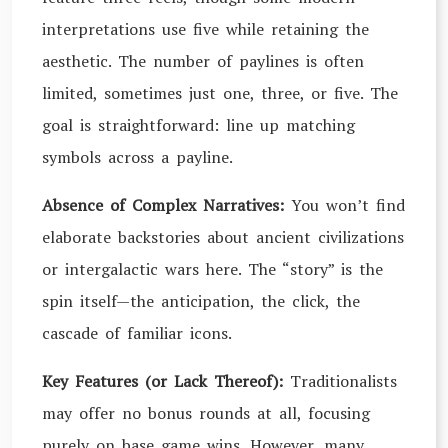
interpretations use five while retaining the
aesthetic. The number of paylines is often
limited, sometimes just one, three, or five. The
goal is straightforward: line up matching
symbols across a payline.
Absence of Complex Narratives:
You won’t find
elaborate backstories about ancient civilizations
or intergalactic wars here. The “story” is the
spin itself—the anticipation, the click, the
cascade of familiar icons.
Key Features (or Lack Thereof):
Traditionalists
may offer no bonus rounds at all, focusing
purely on base game wins. However, many