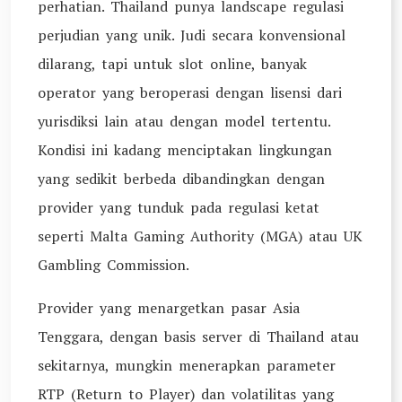
perhatian. Thailand punya landscape regulasi
perjudian yang unik. Judi secara konvensional
dilarang, tapi untuk slot online, banyak
operator yang beroperasi dengan lisensi dari
yurisdiksi lain atau dengan model tertentu.
Kondisi ini kadang menciptakan lingkungan
yang sedikit berbeda dibandingkan dengan
provider yang tunduk pada regulasi ketat
seperti Malta Gaming Authority (MGA) atau UK
Gambling Commission.
Provider yang menargetkan pasar Asia
Tenggara, dengan basis server di Thailand atau
sekitarnya, mungkin menerapkan parameter
RTP (Return to Player) dan volatilitas yang