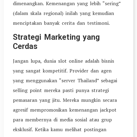
dimenangkan. Kemenangan yang lebih “sering”
(dalam skala regional) inilah yang kemudian
menciptakan banyak cerita dan testimoni.
Strategi Marketing yang
Cerdas
Jangan lupa, dunia slot online adalah bisnis
yang sangat kompetitif. Provider dan agen
yang menggunakan “server Thailand” sebagai
selling point mereka pasti punya strategi
pemasaran yang jitu. Mereka mungkin secara
agresif mempromosikan kemenangan jackpot
para membernya di media sosial atau grup
eksklusif. Ketika kamu melihat postingan