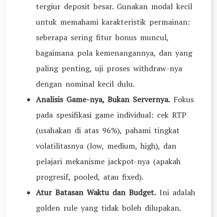
tergiur deposit besar. Gunakan modal kecil
untuk memahami karakteristik permainan:
seberapa sering fitur bonus muncul,
bagaimana pola kemenangannya, dan yang
paling penting, uji proses withdraw-nya
dengan nominal kecil dulu.
Analisis Game-nya, Bukan Servernya.
Fokus
pada spesifikasi game individual: cek RTP
(usahakan di atas 96%), pahami tingkat
volatilitasnya (low, medium, high), dan
pelajari mekanisme jackpot-nya (apakah
progresif, pooled, atau fixed).
Atur Batasan Waktu dan Budget.
Ini adalah
golden rule yang tidak boleh dilupakan.