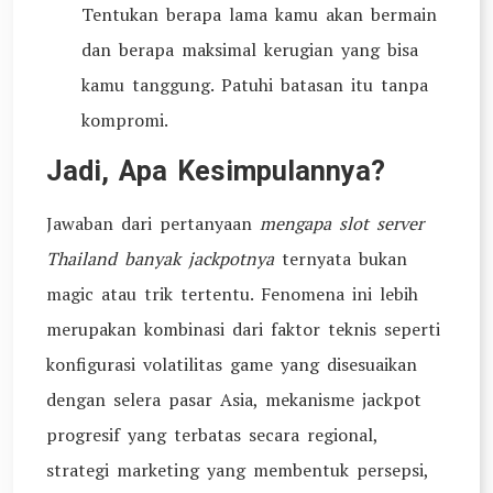
Tentukan berapa lama kamu akan bermain
dan berapa maksimal kerugian yang bisa
kamu tanggung. Patuhi batasan itu tanpa
kompromi.
Jadi, Apa Kesimpulannya?
Jawaban dari pertanyaan
mengapa slot server
Thailand banyak jackpotnya
ternyata bukan
magic atau trik tertentu. Fenomena ini lebih
merupakan kombinasi dari faktor teknis seperti
konfigurasi volatilitas game yang disesuaikan
dengan selera pasar Asia, mekanisme jackpot
progresif yang terbatas secara regional,
strategi marketing yang membentuk persepsi,