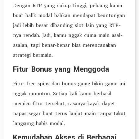
Dengan RTP yang cukup tinggi, peluang kamu
buat balik modal bahkan mendapat keuntungan
jadi lebih besar dibanding slot lain yang RTP-
nya rendah. Jadi, kamu nggak cuma main asal-
asalan, tapi benar-benar bisa merencanakan
strategi bermain.
Fitur Bonus yang Menggoda
Fitur free spins dan bonus game bikin game ini
nggak monoton. Setiap kali kamu berhasil
memicu fitur tersebut, rasanya kayak dapet
napas segar buat terus lanjut main tanpa takut
langsung habis modal.
Kemudahan Akses di Berbagai