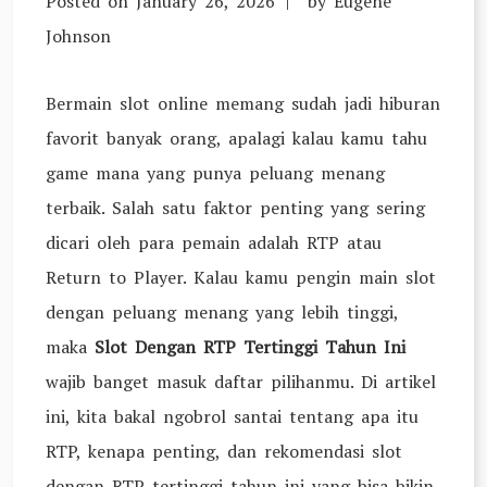
Posted on
January 26, 2026
by
Eugene
Johnson
Bermain slot online memang sudah jadi hiburan
favorit banyak orang, apalagi kalau kamu tahu
game mana yang punya peluang menang
terbaik. Salah satu faktor penting yang sering
dicari oleh para pemain adalah RTP atau
Return to Player. Kalau kamu pengin main slot
dengan peluang menang yang lebih tinggi,
maka
Slot Dengan RTP Tertinggi Tahun Ini
wajib banget masuk daftar pilihanmu. Di artikel
ini, kita bakal ngobrol santai tentang apa itu
RTP, kenapa penting, dan rekomendasi slot
dengan RTP tertinggi tahun ini yang bisa bikin