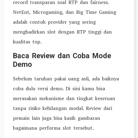
record transparan soal RTP dan fairness.
NetEnt, Microgaming, dan Big Time Gaming
adalah contoh provider yang sering
menghadirkan slot dengan RTP tinggi dan
kualitas top.
Baca Review dan Coba Mode
Demo
Sebelum taruhan pakai uang asli, ada baiknya
coba dulu versi demo. Di sini kamu bisa
merasakan mekanisme dan tingkat keseruan
tanpa risiko kehilangan modal. Review dari
pemain lain juga bisa kasih gambaran
bagaimana performa slot tersebut.