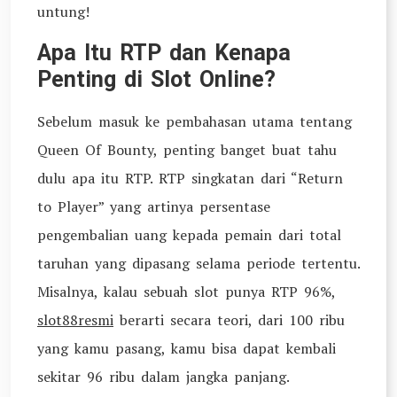
untung!
Apa Itu RTP dan Kenapa
Penting di Slot Online?
Sebelum masuk ke pembahasan utama tentang
Queen Of Bounty, penting banget buat tahu
dulu apa itu RTP. RTP singkatan dari “Return
to Player” yang artinya persentase
pengembalian uang kepada pemain dari total
taruhan yang dipasang selama periode tertentu.
Misalnya, kalau sebuah slot punya RTP 96%,
slot88resmi
berarti secara teori, dari 100 ribu
yang kamu pasang, kamu bisa dapat kembali
sekitar 96 ribu dalam jangka panjang.