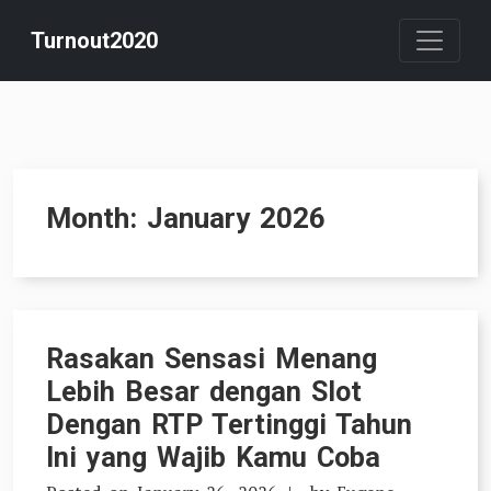
Skip
Turnout2020
to
content
Month:
January 2026
Rasakan Sensasi Menang
Lebih Besar dengan Slot
Dengan RTP Tertinggi Tahun
Ini yang Wajib Kamu Coba