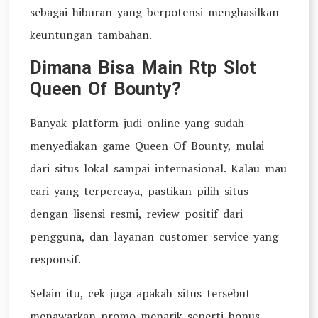
sebagai hiburan yang berpotensi menghasilkan
keuntungan tambahan.
Dimana Bisa Main Rtp Slot
Queen Of Bounty?
Banyak platform judi online yang sudah
menyediakan game Queen Of Bounty, mulai
dari situs lokal sampai internasional. Kalau mau
cari yang terpercaya, pastikan pilih situs
dengan lisensi resmi, review positif dari
pengguna, dan layanan customer service yang
responsif.
Selain itu, cek juga apakah situs tersebut
menawarkan promo menarik seperti bonus