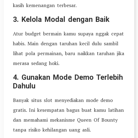
kasih kemenangan terbesar.
3. Kelola Modal dengan Baik
Atur budget bermain kamu supaya nggak cepat
habis. Main dengan taruhan kecil dulu sambil
lihat pola permainan, baru naikkan taruhan jika
merasa sedang hoki.
4. Gunakan Mode Demo Terlebih
Dahulu
Banyak situs slot menyediakan mode demo
gratis. Ini kesempatan bagus buat kamu latihan
dan memahami mekanisme Queen Of Bounty
tanpa risiko kehilangan uang asli.