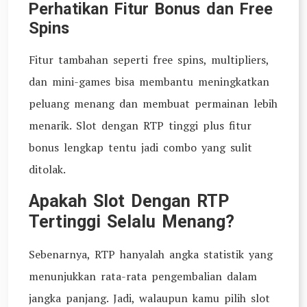
Perhatikan Fitur Bonus dan Free
Spins
Fitur tambahan seperti free spins, multipliers,
dan mini-games bisa membantu meningkatkan
peluang menang dan membuat permainan lebih
menarik. Slot dengan RTP tinggi plus fitur
bonus lengkap tentu jadi combo yang sulit
ditolak.
Apakah Slot Dengan RTP
Tertinggi Selalu Menang?
Sebenarnya, RTP hanyalah angka statistik yang
menunjukkan rata-rata pengembalian dalam
jangka panjang. Jadi, walaupun kamu pilih slot