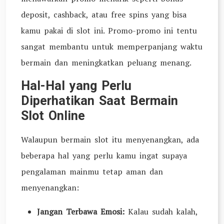
deposit, cashback, atau free spins yang bisa
kamu pakai di slot ini. Promo-promo ini tentu
sangat membantu untuk memperpanjang waktu
bermain dan meningkatkan peluang menang.
Hal-Hal yang Perlu
Diperhatikan Saat Bermain
Slot Online
Walaupun bermain slot itu menyenangkan, ada
beberapa hal yang perlu kamu ingat supaya
pengalaman mainmu tetap aman dan
menyenangkan:
Jangan Terbawa Emosi:
Kalau sudah kalah,