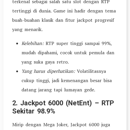
terkenal sebagai salah satu slot dengan RTP
tertinggi di dunia. Game ini hadir dengan tema
buah-buahan klasik dan fitur jackpot progresif
yang menarik.
Kelebihan:
RTP super tinggi sampai 99%,
mudah dipahami, cocok untuk pemula dan
yang suka gaya retro.
Yang harus diperhatikan:
Volatilitasnya
cukup tinggi, jadi kemenangan besar bisa
datang jarang tapi lumayan gede.
2. Jackpot 6000 (NetEnt) – RTP
Sekitar 98.9%
Mirip dengan Mega Joker, Jackpot 6000 juga