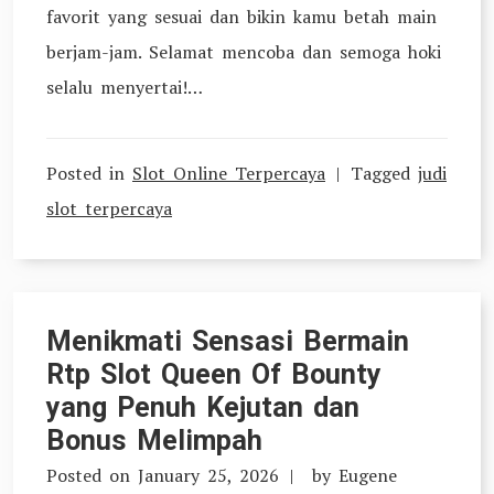
favorit yang sesuai dan bikin kamu betah main
berjam-jam. Selamat mencoba dan semoga hoki
selalu menyertai!…
Posted in
Slot Online Terpercaya
Tagged
judi
slot terpercaya
Menikmati Sensasi Bermain
Rtp Slot Queen Of Bounty
yang Penuh Kejutan dan
Bonus Melimpah
Posted on
January 25, 2026
by
Eugene