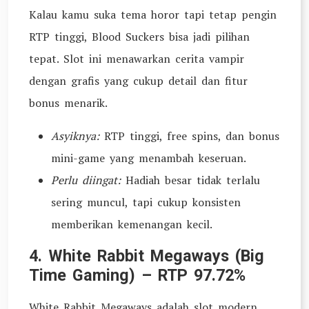
Kalau kamu suka tema horor tapi tetap pengin
RTP tinggi, Blood Suckers bisa jadi pilihan
tepat. Slot ini menawarkan cerita vampir
dengan grafis yang cukup detail dan fitur
bonus menarik.
Asyiknya:
RTP tinggi, free spins, dan bonus
mini-game yang menambah keseruan.
Perlu diingat:
Hadiah besar tidak terlalu
sering muncul, tapi cukup konsisten
memberikan kemenangan kecil.
4. White Rabbit Megaways (Big
Time Gaming) – RTP 97.72%
White Rabbit Megaways adalah slot modern