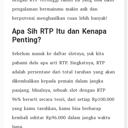
pengalaman bermainmu makin asik dan
berpotensi menghasilkan cuan lebih banyak!
Apa Sih RTP Itu dan Kenapa
Penting?
Sebelum masuk ke daftar slotnya, yuk kita
pahami dulu apa arti RTP. Singkatnya, RTP
adalah persentase dari total taruhan yang akan
dikembalikan kepada pemain dalam jangka
panjang. Misalnya, sebuah slot dengan RTP
96% berarti secara teori, dari setiap Rp100.000
yang kamu taruhkan, kamu bisa berharap
kembali sekitar Rp96.000 dalam jangka waktu
lama.