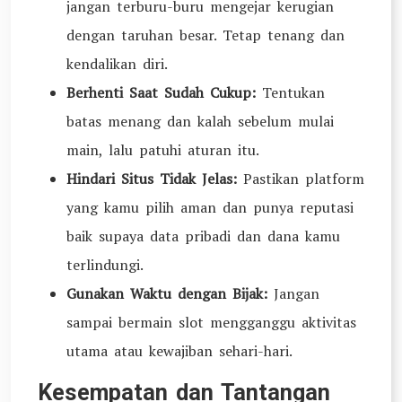
jangan terburu-buru mengejar kerugian
dengan taruhan besar. Tetap tenang dan
kendalikan diri.
Berhenti Saat Sudah Cukup:
Tentukan
batas menang dan kalah sebelum mulai
main, lalu patuhi aturan itu.
Hindari Situs Tidak Jelas:
Pastikan platform
yang kamu pilih aman dan punya reputasi
baik supaya data pribadi dan dana kamu
terlindungi.
Gunakan Waktu dengan Bijak:
Jangan
sampai bermain slot mengganggu aktivitas
utama atau kewajiban sehari-hari.
Kesempatan dan Tantangan