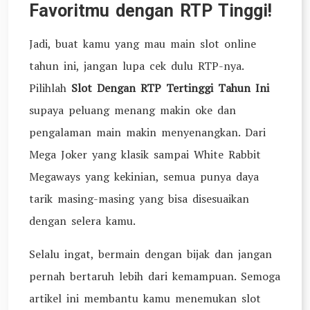
Favoritmu dengan RTP Tinggi!
Jadi, buat kamu yang mau main slot online
tahun ini, jangan lupa cek dulu RTP-nya.
Pilihlah
Slot Dengan RTP Tertinggi Tahun Ini
supaya peluang menang makin oke dan
pengalaman main makin menyenangkan. Dari
Mega Joker yang klasik sampai White Rabbit
Megaways yang kekinian, semua punya daya
tarik masing-masing yang bisa disesuaikan
dengan selera kamu.
Selalu ingat, bermain dengan bijak dan jangan
pernah bertaruh lebih dari kemampuan. Semoga
artikel ini membantu kamu menemukan slot