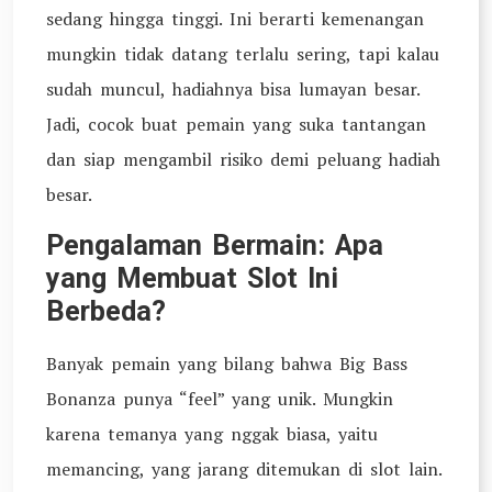
sedang hingga tinggi. Ini berarti kemenangan
mungkin tidak datang terlalu sering, tapi kalau
sudah muncul, hadiahnya bisa lumayan besar.
Jadi, cocok buat pemain yang suka tantangan
dan siap mengambil risiko demi peluang hadiah
besar.
Pengalaman Bermain: Apa
yang Membuat Slot Ini
Berbeda?
Banyak pemain yang bilang bahwa Big Bass
Bonanza punya “feel” yang unik. Mungkin
karena temanya yang nggak biasa, yaitu
memancing, yang jarang ditemukan di slot lain.