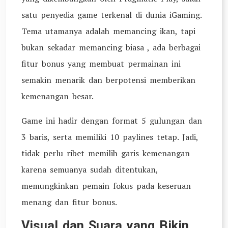
satu penyedia game terkenal di dunia iGaming.
Tema utamanya adalah memancing ikan, tapi
bukan sekadar memancing biasa , ada berbagai
fitur bonus yang membuat permainan ini
semakin menarik dan berpotensi memberikan
kemenangan besar.
Game ini hadir dengan format 5 gulungan dan
3 baris, serta memiliki 10 paylines tetap. Jadi,
tidak perlu ribet memilih garis kemenangan
karena semuanya sudah ditentukan,
memungkinkan pemain fokus pada keseruan
menang dan fitur bonus.
Visual dan Suara yang Bikin