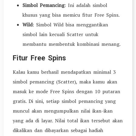
Simbol Pemancing
: Ini adalah simbol
khusus yang bisa memicu fitur Free Spins.
Wild
: Simbol Wild bisa menggantikan
simbol lain kecuali Scatter untuk
membantu membentuk kombinasi menang.
Fitur Free Spins
Kalau kamu berhasil mendapatkan minimal 3
simbol pemancing (Scatter), maka kamu akan
masuk ke mode Free Spins dengan 10 putaran
gratis. Di sini, setiap simbol pemancing yang
muncul akan mengumpulkan nilai ikan-ikan
yang ada di layar. Nilai total ikan tersebut akan
dikalikan dan dibayarkan sebagai hadiah