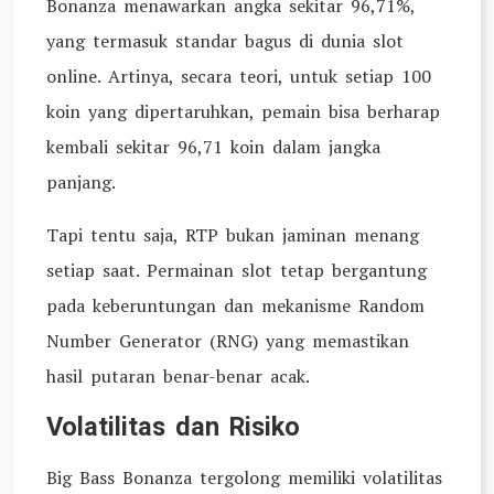
Bonanza menawarkan angka sekitar 96,71%,
yang termasuk standar bagus di dunia slot
online. Artinya, secara teori, untuk setiap 100
koin yang dipertaruhkan, pemain bisa berharap
kembali sekitar 96,71 koin dalam jangka
panjang.
Tapi tentu saja, RTP bukan jaminan menang
setiap saat. Permainan slot tetap bergantung
pada keberuntungan dan mekanisme Random
Number Generator (RNG) yang memastikan
hasil putaran benar-benar acak.
Volatilitas dan Risiko
Big Bass Bonanza tergolong memiliki volatilitas