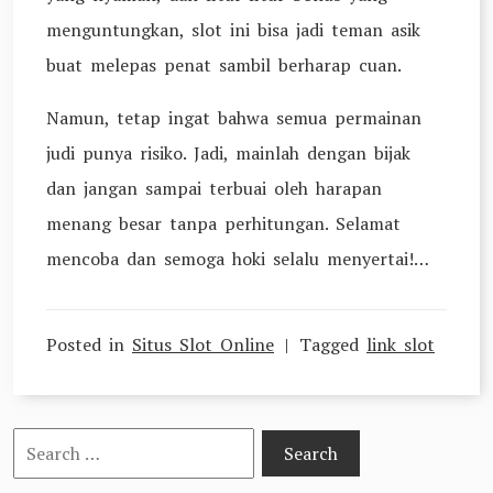
menguntungkan, slot ini bisa jadi teman asik
buat melepas penat sambil berharap cuan.
Namun, tetap ingat bahwa semua permainan
judi punya risiko. Jadi, mainlah dengan bijak
dan jangan sampai terbuai oleh harapan
menang besar tanpa perhitungan. Selamat
mencoba dan semoga hoki selalu menyertai!…
Posted in
Situs Slot Online
Tagged
link slot
Search
for: