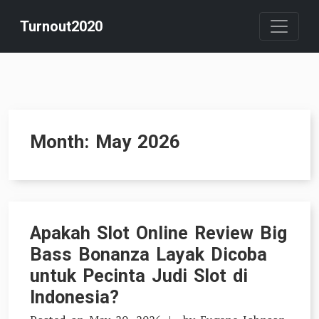
Skip
Turnout2020
to
content
Month:
May 2026
Apakah Slot Online Review Big
Bass Bonanza Layak Dicoba
untuk Pecinta Judi Slot di
Indonesia?