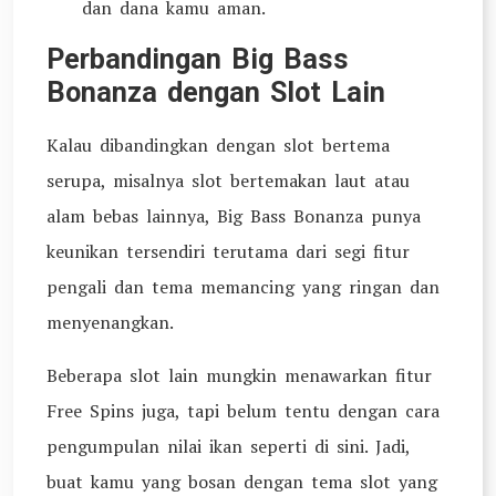
dan dana kamu aman.
Perbandingan Big Bass
Bonanza dengan Slot Lain
Kalau dibandingkan dengan slot bertema
serupa, misalnya slot bertemakan laut atau
alam bebas lainnya, Big Bass Bonanza punya
keunikan tersendiri terutama dari segi fitur
pengali dan tema memancing yang ringan dan
menyenangkan.
Beberapa slot lain mungkin menawarkan fitur
Free Spins juga, tapi belum tentu dengan cara
pengumpulan nilai ikan seperti di sini. Jadi,
buat kamu yang bosan dengan tema slot yang