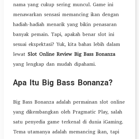
nama yang cukup sering muncul. Game ini
menawarkan sensasi memancing ikan dengan
hadiah-hadiah menarik yang bikin penasaran
banyak pemain. Tapi, apakah benar slot ini
sesuai ekspektasi? Yuk, kita bahas lebih dalam
lewat
Slot Online Review Big Bass Bonanza
yang lengkap dan mudah dipahami.
Apa Itu Big Bass Bonanza?
Big Bass Bonanza adalah permainan slot online
yang dikembangkan oleh Pragmatic Play, salah
satu penyedia game terkenal di dunia iGaming.
Tema utamanya adalah memancing ikan, tapi