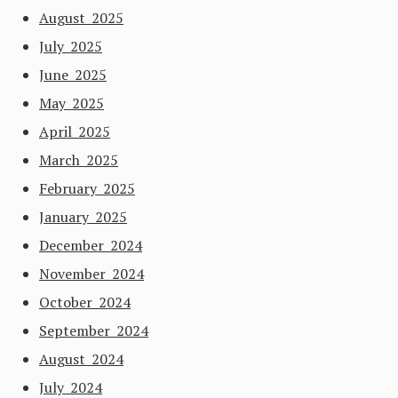
August 2025
July 2025
June 2025
May 2025
April 2025
March 2025
February 2025
January 2025
December 2024
November 2024
October 2024
September 2024
August 2024
July 2024