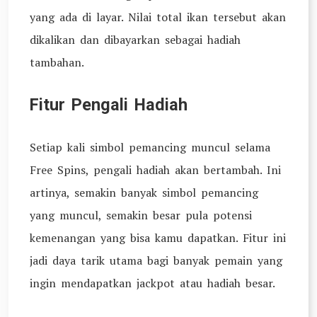
yang ada di layar. Nilai total ikan tersebut akan
dikalikan dan dibayarkan sebagai hadiah
tambahan.
Fitur Pengali Hadiah
Setiap kali simbol pemancing muncul selama
Free Spins, pengali hadiah akan bertambah. Ini
artinya, semakin banyak simbol pemancing
yang muncul, semakin besar pula potensi
kemenangan yang bisa kamu dapatkan. Fitur ini
jadi daya tarik utama bagi banyak pemain yang
ingin mendapatkan jackpot atau hadiah besar.