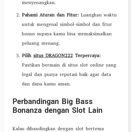
menyenangkan.
Pahami Aturan dan Fitur:
Luangkan waktu
untuk mengenal simbol-simbol dan fitur
bonus supaya kamu bisa memaksimalkan
peluang menang.
Pilih
situs DRAGON222
Terpercaya:
Pastikan bermain di situs slot online yang
legal dan punya reputasi baik agar data
dan dana kamu aman.
Perbandingan Big Bass
Bonanza dengan Slot Lain
Kalau dibandingkan dengan slot bertema