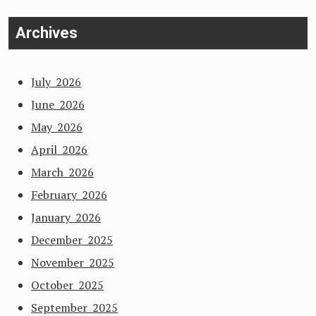
Archives
July 2026
June 2026
May 2026
April 2026
March 2026
February 2026
January 2026
December 2025
November 2025
October 2025
September 2025