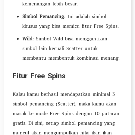
kemenangan lebih besar.
Simbol Pemancing
: Ini adalah simbol
khusus yang bisa memicu fitur Free Spins.
Wild
: Simbol Wild bisa menggantikan
simbol lain kecuali Scatter untuk
membantu membentuk kombinasi menang.
Fitur Free Spins
Kalau kamu berhasil mendapatkan minimal 3
simbol pemancing (Scatter), maka kamu akan
masuk ke mode Free Spins dengan 10 putaran
gratis. Di sini, setiap simbol pemancing yang
muncul akan mengumpulkan nilai ikan-ikan