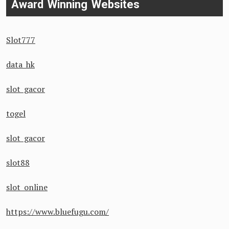
Award Winning Websites
Slot777
data hk
slot gacor
togel
slot gacor
slot88
slot online
https://www.bluefugu.com/