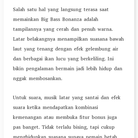
Salah satu hal yang langsung terasa saat
memainkan Big Bass Bonanza adalah
tampilannya yang cerah dan penuh warna.
Latar belakangnya menampilkan suasana bawah
laut yang tenang dengan efek gelembung air
dan berbagai ikan lucu yang berkeliling. Ini
bikin pengalaman bermain jadi lebih hidup dan
nggak membosankan.
Untuk suara, musik latar yang santai dan efek
suara ketika mendapatkan kombinasi
kemenangan atau membuka fitur bonus juga
pas banget. Tidak terlalu bising, tapi cukup
menghidupkan suasana supaya pemain betah