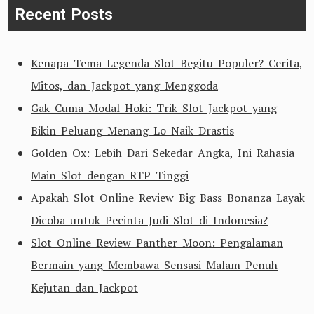
Recent Posts
Kenapa Tema Legenda Slot Begitu Populer? Cerita,
Mitos, dan Jackpot yang Menggoda
Gak Cuma Modal Hoki: Trik Slot Jackpot yang
Bikin Peluang Menang Lo Naik Drastis
Golden Ox: Lebih Dari Sekedar Angka, Ini Rahasia
Main Slot dengan RTP Tinggi
Apakah Slot Online Review Big Bass Bonanza Layak
Dicoba untuk Pecinta Judi Slot di Indonesia?
Slot Online Review Panther Moon: Pengalaman
Bermain yang Membawa Sensasi Malam Penuh
Kejutan dan Jackpot