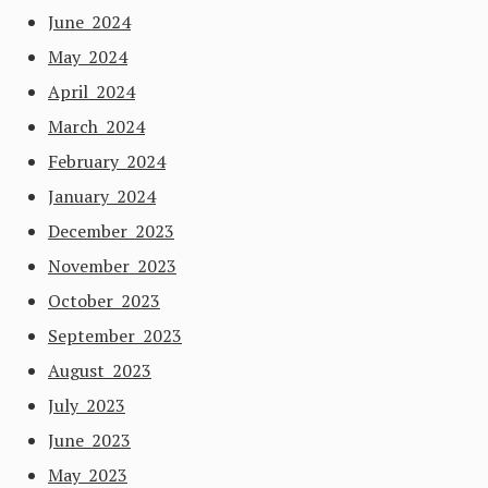
June 2024
May 2024
April 2024
March 2024
February 2024
January 2024
December 2023
November 2023
October 2023
September 2023
August 2023
July 2023
June 2023
May 2023