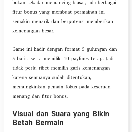
bukan sekadar memancing biasa , ada berbagai
fitur bonus yang membuat permainan ini
semakin menarik dan berpotensi memberikan
kemenangan besar.
Game ini hadir dengan format 5 gulungan dan
3 baris, serta memiliki 10 paylines tetap. Jadi,
tidak perlu ribet memilih garis kemenangan
karena semuanya sudah ditentukan,
memungkinkan pemain fokus pada keseruan
menang dan fitur bonus.
Visual dan Suara yang Bikin
Betah Bermain