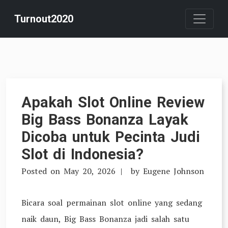
Skip
Turnout2020
to
content
Apakah Slot Online Review
Big Bass Bonanza Layak
Dicoba untuk Pecinta Judi
Slot di Indonesia?
Posted on
May 20, 2026
by
Eugene Johnson
Bicara soal permainan slot online yang sedang
naik daun, Big Bass Bonanza jadi salah satu