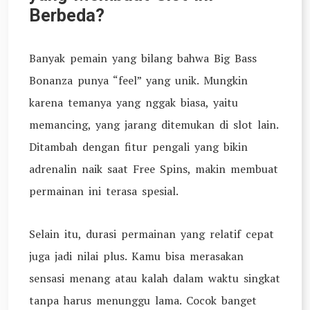
Berbeda?
Banyak pemain yang bilang bahwa Big Bass
Bonanza punya “feel” yang unik. Mungkin
karena temanya yang nggak biasa, yaitu
memancing, yang jarang ditemukan di slot lain.
Ditambah dengan fitur pengali yang bikin
adrenalin naik saat Free Spins, makin membuat
permainan ini terasa spesial.
Selain itu, durasi permainan yang relatif cepat
juga jadi nilai plus. Kamu bisa merasakan
sensasi menang atau kalah dalam waktu singkat
tanpa harus menunggu lama. Cocok banget