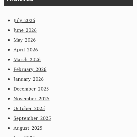
July 2026
June 2026
May 2026
April 2026
March 2026
February 2026
January 2026
December 2025
November 2025
October 2025
September 2025
August 2025