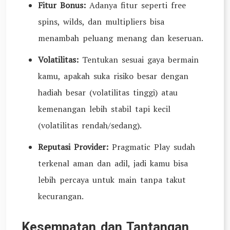
Fitur Bonus:
Adanya fitur seperti free
spins, wilds, dan multipliers bisa
menambah peluang menang dan keseruan.
Volatilitas:
Tentukan sesuai gaya bermain
kamu, apakah suka risiko besar dengan
hadiah besar (volatilitas tinggi) atau
kemenangan lebih stabil tapi kecil
(volatilitas rendah/sedang).
Reputasi Provider:
Pragmatic Play sudah
terkenal aman dan adil, jadi kamu bisa
lebih percaya untuk main tanpa takut
kecurangan.
Kesempatan dan Tantangan