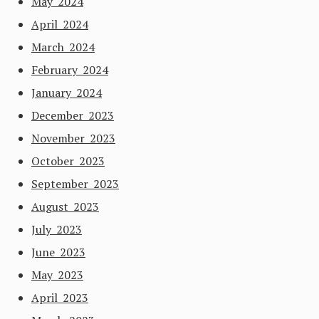
May 2024
April 2024
March 2024
February 2024
January 2024
December 2023
November 2023
October 2023
September 2023
August 2023
July 2023
June 2023
May 2023
April 2023