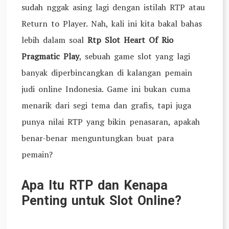
sudah nggak asing lagi dengan istilah RTP atau
Return to Player. Nah, kali ini kita bakal bahas
lebih dalam soal
Rtp Slot Heart Of Rio
Pragmatic Play
, sebuah game slot yang lagi
banyak diperbincangkan di kalangan pemain
judi online Indonesia. Game ini bukan cuma
menarik dari segi tema dan grafis, tapi juga
punya nilai RTP yang bikin penasaran, apakah
benar-benar menguntungkan buat para
pemain?
Apa Itu RTP dan Kenapa
Penting untuk Slot Online?