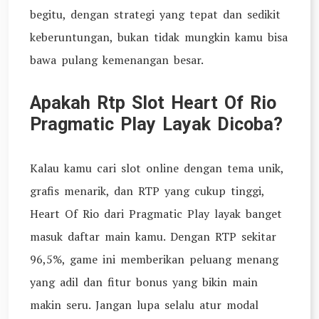
begitu, dengan strategi yang tepat dan sedikit
keberuntungan, bukan tidak mungkin kamu bisa
bawa pulang kemenangan besar.
Apakah Rtp Slot Heart Of Rio
Pragmatic Play Layak Dicoba?
Kalau kamu cari slot online dengan tema unik,
grafis menarik, dan RTP yang cukup tinggi,
Heart Of Rio dari Pragmatic Play layak banget
masuk daftar main kamu. Dengan RTP sekitar
96,5%, game ini memberikan peluang menang
yang adil dan fitur bonus yang bikin main
makin seru. Jangan lupa selalu atur modal