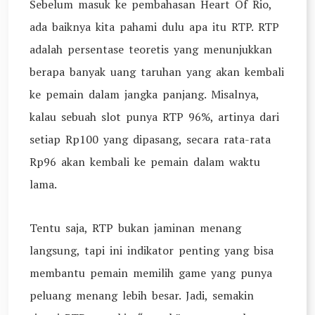
Sebelum masuk ke pembahasan Heart Of Rio,
ada baiknya kita pahami dulu apa itu RTP. RTP
adalah persentase teoretis yang menunjukkan
berapa banyak uang taruhan yang akan kembali
ke pemain dalam jangka panjang. Misalnya,
kalau sebuah slot punya RTP 96%, artinya dari
setiap Rp100 yang dipasang, secara rata-rata
Rp96 akan kembali ke pemain dalam waktu
lama.
Tentu saja, RTP bukan jaminan menang
langsung, tapi ini indikator penting yang bisa
membantu pemain memilih game yang punya
peluang menang lebih besar. Jadi, semakin