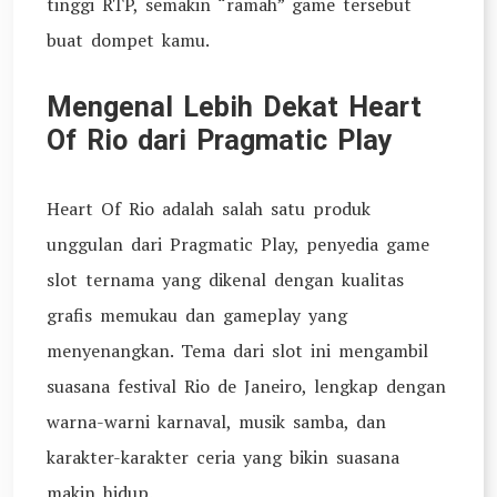
tinggi RTP, semakin “ramah” game tersebut
buat dompet kamu.
Mengenal Lebih Dekat Heart
Of Rio dari Pragmatic Play
Heart Of Rio adalah salah satu produk
unggulan dari Pragmatic Play, penyedia game
slot ternama yang dikenal dengan kualitas
grafis memukau dan gameplay yang
menyenangkan. Tema dari slot ini mengambil
suasana festival Rio de Janeiro, lengkap dengan
warna-warni karnaval, musik samba, dan
karakter-karakter ceria yang bikin suasana
makin hidup.