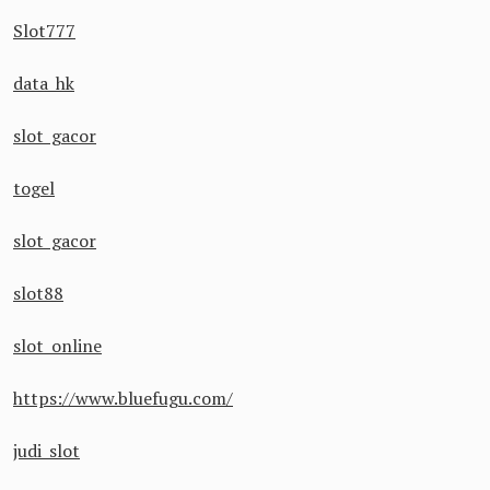
Slot777
data hk
slot gacor
togel
slot gacor
slot88
slot online
https://www.bluefugu.com/
judi slot