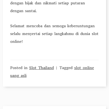
dengan bijak dan nikmati setiap putaran
dengan santai.
Selamat mencoba dan semoga keberuntungan
selalu menyertai setiap langkahmu di dunia slot
online!
Posted in
Slot Thailand
Tagged
slot online
uang asli