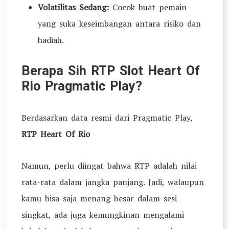
Volatilitas Sedang:
Cocok buat pemain
yang suka keseimbangan antara risiko dan
hadiah.
Berapa Sih RTP Slot Heart Of
Rio Pragmatic Play?
Berdasarkan data resmi dari Pragmatic Play,
RTP Heart Of Rio
Namun, perlu diingat bahwa RTP adalah nilai
rata-rata dalam jangka panjang. Jadi, walaupun
kamu bisa saja menang besar dalam sesi
singkat, ada juga kemungkinan mengalami