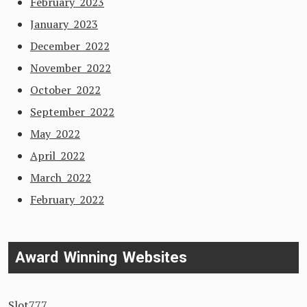
February 2023
January 2023
December 2022
November 2022
October 2022
September 2022
May 2022
April 2022
March 2022
February 2022
Award Winning Websites
Slot777