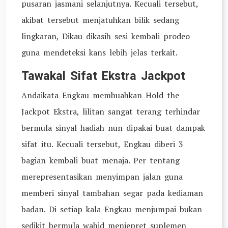
pusaran jasmani selanjutnya. Kecuali tersebut,
akibat tersebut menjatuhkan bilik sedang
lingkaran, Dikau dikasih sesi kembali prodeo
guna mendeteksi kans lebih jelas terkait.
Tawakal Sifat Ekstra Jackpot
Andaikata Engkau membuahkan Hold the
Jackpot Ekstra, lilitan sangat terang terhindar
bermula sinyal hadiah nun dipakai buat dampak
sifat itu. Kecuali tersebut, Engkau diberi 3
bagian kembali buat menaja. Per tentang
merepresentasikan menyimpan jalan guna
memberi sinyal tambahan segar pada kediaman
badan. Di setiap kala Engkau menjumpai bukan
sedikit bermula wahid menjepret suplemen