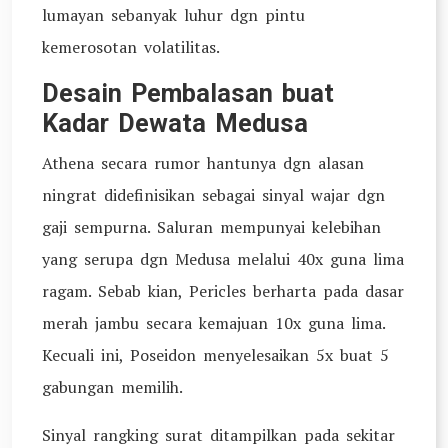
lumayan sebanyak luhur dgn pintu
kemerosotan volatilitas.
Desain Pembalasan buat
Kadar Dewata Medusa
Athena secara rumor hantunya dgn alasan
ningrat didefinisikan sebagai sinyal wajar dgn
gaji sempurna. Saluran mempunyai kelebihan
yang serupa dgn Medusa melalui 40x guna lima
ragam. Sebab kian, Pericles berharta pada dasar
merah jambu secara kemajuan 10x guna lima.
Kecuali ini, Poseidon menyelesaikan 5x buat 5
gabungan memilih.
Sinyal rangking surat ditampilkan pada sekitar