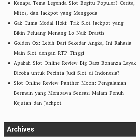
Kenapa Tema Legenda Slot Begitu Populer? Cerita,
Mitos, dan Jackpot yang Menggoda
Gak Cuma Modal Hoki: Trik Slot Jackpot yang
Bikin Peluang Menang Lo Naik Drastis
Golden Ox: Lebih Dari Sekedar Angka, Ini Rahasia
Main Slot dengan RTP Tinggi
Apakah Slot Online Review Big Bass Bonanza Layak
Dicoba untuk Pecinta Judi Slot di Indonesia?
Slot Online Review Panther Moon: Pengalaman
Bermain yang Membawa Sensasi Malam Penuh
Kejutan dan Jackpot
Archives