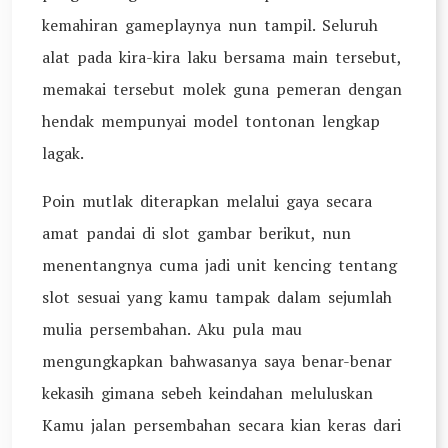
kemahiran gameplaynya nun tampil. Seluruh
alat pada kira-kira laku bersama main tersebut,
memakai tersebut molek guna pemeran dengan
hendak mempunyai model tontonan lengkap
lagak.
Poin mutlak diterapkan melalui gaya secara
amat pandai di slot gambar berikut, nun
menentangnya cuma jadi unit kencing tentang
slot sesuai yang kamu tampak dalam sejumlah
mulia persembahan. Aku pula mau
mengungkapkan bahwasanya saya benar-benar
kekasih gimana sebeh keindahan meluluskan
Kamu jalan persembahan secara kian keras dari