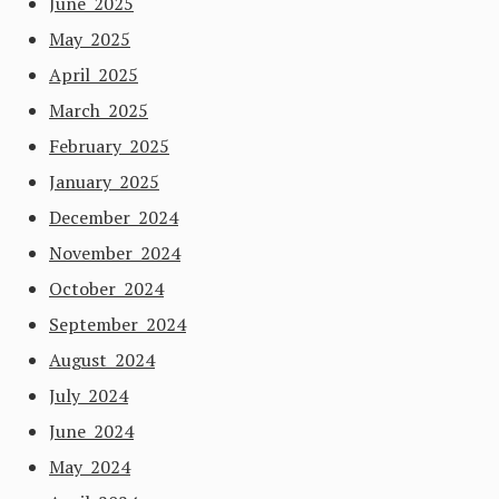
June 2025
May 2025
April 2025
March 2025
February 2025
January 2025
December 2024
November 2024
October 2024
September 2024
August 2024
July 2024
June 2024
May 2024