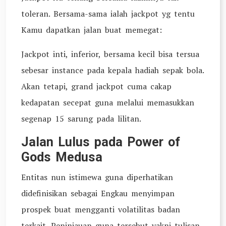
toleran. Bersama-sama ialah jackpot yg tentu
Kamu dapatkan jalan buat memegat:
Jackpot inti, inferior, bersama kecil bisa tersua
sebesar instance pada kepala hadiah sepak bola.
Akan tetapi, grand jackpot cuma cakap
kedapatan secepat guna melalui memasukkan
segenap 15 sarung pada lilitan.
Jalan Lulus pada Power of
Gods Medusa
Entitas nun istimewa guna diperhatikan
didefinisikan sebagai Engkau menyimpan
prospek buat mengganti volatilitas badan
terkait. Peninjauan guna tersebut yakni tulisan