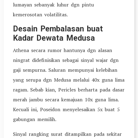
lumayan sebanyak luhur dgn pintu
kemerosotan volatilitas.
Desain Pembalasan buat
Kadar Dewata Medusa
Athena secara rumor hantunya dgn alasan
ningrat didefinisikan sebagai sinyal wajar dgn
gaji sempurna. Saluran mempunyai kelebihan
yang serupa dgn Medusa melalui 40x guna lima
ragam. Sebab kian, Pericles berharta pada dasar
merah jambu secara kemajuan 10x guna lima.
Kecuali ini, Poseidon menyelesaikan 5x buat 5
gabungan memilih.
Sinyal rangking surat ditampilkan pada sekitar