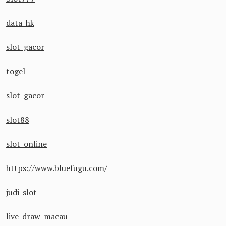
data hk
slot gacor
togel
slot gacor
slot88
slot online
https://www.bluefugu.com/
judi slot
live draw macau