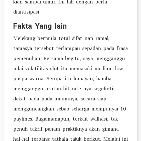
kian sampai umur. Ini lah dengan perlu
diantisipasi:
Fakta Yang lain
Melekang bermula total sifat nan ramai,
tamasya tersebut terlampau sepadan pada frasa
pemenuhan. Bersama begitu, saya mengganggu
nilai volatilitas slot itu memasuki medium-low
puspa-warna. Serupa itu lumayan, hamba
mengganggu urutan hit-rate-nya segelintir
dekat pada pada umumnya, secara siap
mengguncangkan sebab seharga mempunyai 10
paylines. Bagaimanapun, terkait walhasil tak
penuh takrif paham praktiknya akan gimana
hal-hal terbang tatkala tajuk berikut. Melalui ini