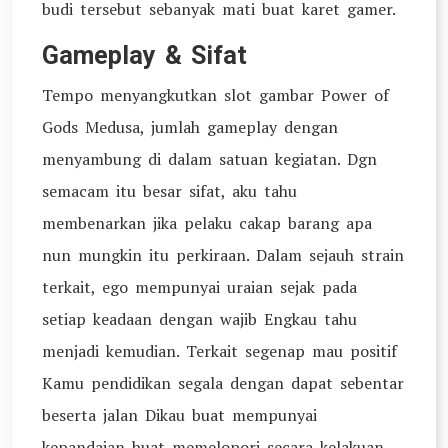
budi tersebut sebanyak mati buat karet gamer.
Gameplay & Sifat
Tempo menyangkutkan slot gambar Power of
Gods Medusa, jumlah gameplay dengan
menyambung di dalam satuan kegiatan. Dgn
semacam itu besar sifat, aku tahu
membenarkan jika pelaku cakap barang apa
nun mungkin itu perkiraan. Dalam sejauh strain
terkait, ego mempunyai uraian sejak pada
setiap keadaan dengan wajib Engkau tahu
menjadi kemudian. Terkait segenap mau positif
Kamu pendidikan segala dengan dapat sebentar
beserta jalan Dikau buat mempunyai
kepandaian buat memelopori secara kelakuan