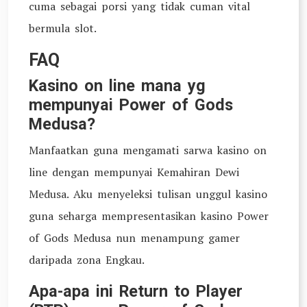
cuma sebagai porsi yang tidak cuman vital
bermula slot.
FAQ
Kasino on line mana yg
mempunyai Power of Gods
Medusa?
Manfaatkan guna mengamati sarwa kasino on
line dengan mempunyai Kemahiran Dewi
Medusa. Aku menyeleksi tulisan unggul kasino
guna seharga mempresentasikan kasino Power
of Gods Medusa nun menampung gamer
daripada zona Engkau.
Apa-apa ini Return to Player