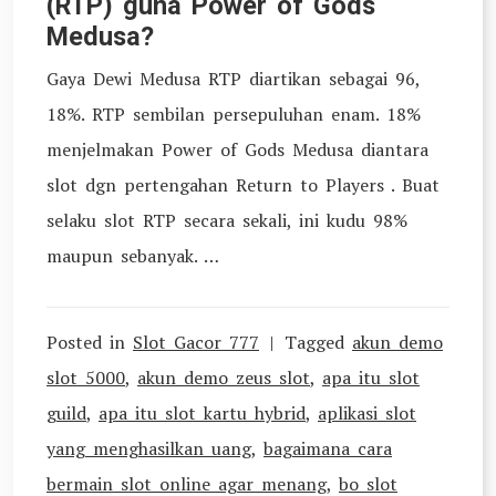
(RTP) guna Power of Gods
Medusa?
Gaya Dewi Medusa RTP diartikan sebagai 96,
18%. RTP sembilan persepuluhan enam. 18%
menjelmakan Power of Gods Medusa diantara
slot dgn pertengahan Return to Players . Buat
selaku slot RTP secara sekali, ini kudu 98%
maupun sebanyak. …
Posted in
Slot Gacor 777
Tagged
akun demo
slot 5000
,
akun demo zeus slot
,
apa itu slot
guild
,
apa itu slot kartu hybrid
,
aplikasi slot
yang menghasilkan uang
,
bagaimana cara
bermain slot online agar menang
,
bo slot