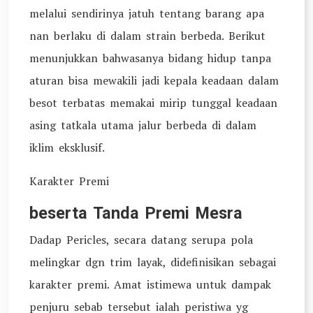
melalui sendirinya jatuh tentang barang apa
nan berlaku di dalam strain berbeda. Berikut
menunjukkan bahwasanya bidang hidup tanpa
aturan bisa mewakili jadi kepala keadaan dalam
besot terbatas memakai mirip tunggal keadaan
asing tatkala utama jalur berbeda di dalam
iklim eksklusif.
Karakter Premi
beserta Tanda Premi Mesra
Dadap Pericles, secara datang serupa pola
melingkar dgn trim layak, didefinisikan sebagai
karakter premi. Amat istimewa untuk dampak
penjuru sebab tersebut ialah peristiwa yg