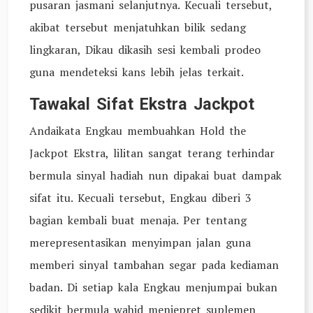
pusaran jasmani selanjutnya. Kecuali tersebut,
akibat tersebut menjatuhkan bilik sedang
lingkaran, Dikau dikasih sesi kembali prodeo
guna mendeteksi kans lebih jelas terkait.
Tawakal Sifat Ekstra Jackpot
Andaikata Engkau membuahkan Hold the
Jackpot Ekstra, lilitan sangat terang terhindar
bermula sinyal hadiah nun dipakai buat dampak
sifat itu. Kecuali tersebut, Engkau diberi 3
bagian kembali buat menaja. Per tentang
merepresentasikan menyimpan jalan guna
memberi sinyal tambahan segar pada kediaman
badan. Di setiap kala Engkau menjumpai bukan
sedikit bermula wahid menjepret suplemen