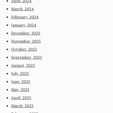
April 2024
March 2024
February 2024
January 2024
December 2023
November 2023
October 2023
September 2023
August 2023
July 2023
June 2023
May 2023
April 2023
March 2023