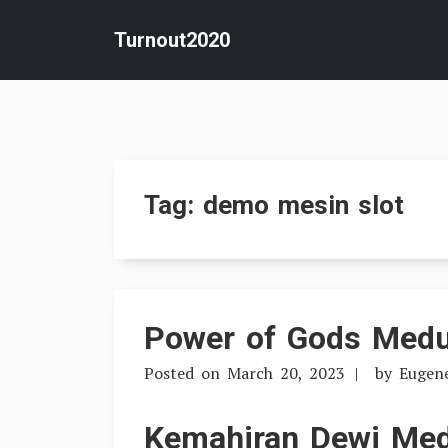
Skip
Turnout2020
to
content
Tag:
demo mesin slot
Power of Gods Medu
Posted on
March 20, 2023
by
Eugen
Kemahiran Dewi Me