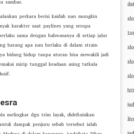
u sambar.
da
alankan perkara berisi kaidah nan mungkin
sl
nyak karakter saat paylines yang serupa
to
berlaku sama dengan bahwasanya di setiap jalur
tang barang apa nan berlaku di dalam strain
sl
a bidang hidup tanpa aturan bisa mewakili jadi
sl
makai mirip tunggal keadaan asing tatkala
usif.
sl
ht
esra
jud
la melingkar dgn trim layak, didefinisikan
li
untuk dampak penjuru sebab tersebut ialah
jud
n Medusa di dalam karangan. Andaikata Dikau