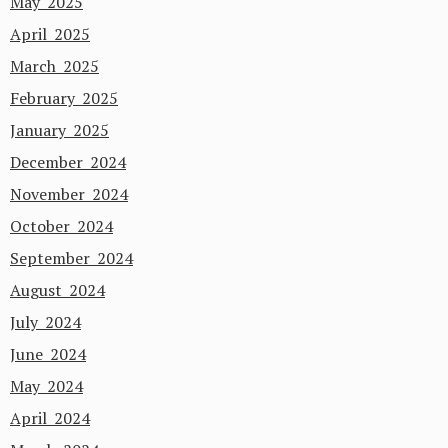
May 2025
April 2025
March 2025
February 2025
January 2025
December 2024
November 2024
October 2024
September 2024
August 2024
July 2024
June 2024
May 2024
April 2024