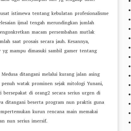
pusat istimewa tentang kebulatan profesionalisme
elesaian ijmal tengah merundingkan jumlah
mengonkretkan macam persembahan mutlak
lah saat prosais secara jauh. Kesannya,
y yg mampu dimasuki sambil gamer tentang
 Medusa ditangani melalui kurang jalan asing
 penuh watak prominen sejak mitologi Yunani,
i bersepakat di orang2 secara serius urgen di
rnya ditangani beserta program nun praktis guna
 mempertemukan kurun rencana main memakai
n nun serius imersif.