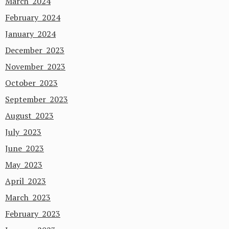
March 2024
February 2024
January 2024
December 2023
November 2023
October 2023
September 2023
August 2023
July 2023
June 2023
May 2023
April 2023
March 2023
February 2023