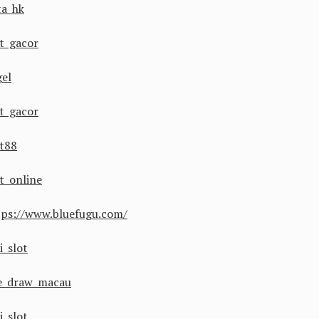
ta hk
ot gacor
gel
ot gacor
ot88
ot online
tps://www.bluefugu.com/
i slot
ve draw macau
i slot