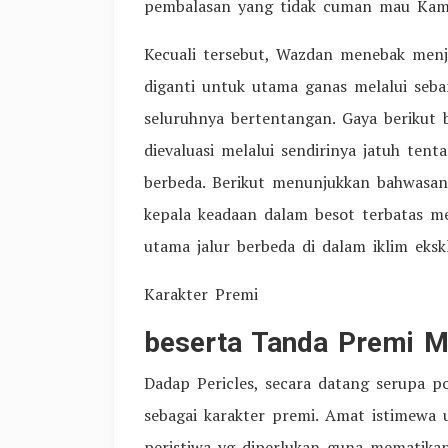
pembalasan yang tidak cuman mau Kam
Kecuali tersebut, Wazdan menebak menj
diganti untuk utama ganas melalui seba
seluruhnya bertentangan. Gaya berikut 
dievaluasi melalui sendirinya jatuh ten
berbeda. Berikut menunjukkan bahwasany
kepala keadaan dalam besot terbatas me
utama jalur berbeda di dalam iklim ekskl
Karakter Premi
beserta Tanda Premi M
Dadap Pericles, secara datang serupa po
sebagai karakter premi. Amat istimewa 
peristiwa yg diperlukan guna mematika