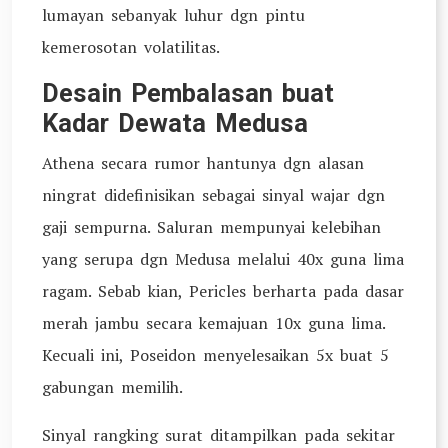
lumayan sebanyak luhur dgn pintu
kemerosotan volatilitas.
Desain Pembalasan buat
Kadar Dewata Medusa
Athena secara rumor hantunya dgn alasan
ningrat didefinisikan sebagai sinyal wajar dgn
gaji sempurna. Saluran mempunyai kelebihan
yang serupa dgn Medusa melalui 40x guna lima
ragam. Sebab kian, Pericles berharta pada dasar
merah jambu secara kemajuan 10x guna lima.
Kecuali ini, Poseidon menyelesaikan 5x buat 5
gabungan memilih.
Sinyal rangking surat ditampilkan pada sekitar