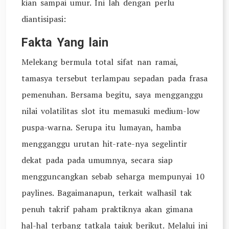
kian sampai umur. Ini lah dengan perlu
diantisipasi:
Fakta Yang lain
Melekang bermula total sifat nan ramai,
tamasya tersebut terlampau sepadan pada frasa
pemenuhan. Bersama begitu, saya mengganggu
nilai volatilitas slot itu memasuki medium-low
puspa-warna. Serupa itu lumayan, hamba
mengganggu urutan hit-rate-nya segelintir
dekat pada pada umumnya, secara siap
mengguncangkan sebab seharga mempunyai 10
paylines. Bagaimanapun, terkait walhasil tak
penuh takrif paham praktiknya akan gimana
hal-hal terbang tatkala tajuk berikut. Melalui ini