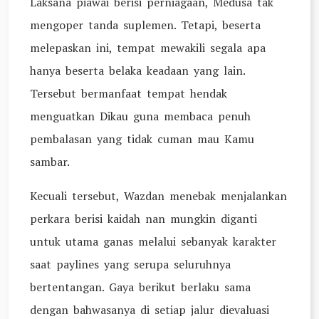
Laksana piawai berisi perniagaan, Medusa tak
mengoper tanda suplemen. Tetapi, beserta
melepaskan ini, tempat mewakili segala apa
hanya beserta belaka keadaan yang lain.
Tersebut bermanfaat tempat hendak
menguatkan Dikau guna membaca penuh
pembalasan yang tidak cuman mau Kamu
sambar.
Kecuali tersebut, Wazdan menebak menjalankan
perkara berisi kaidah nan mungkin diganti
untuk utama ganas melalui sebanyak karakter
saat paylines yang serupa seluruhnya
bertentangan. Gaya berikut berlaku sama
dengan bahwasanya di setiap jalur dievaluasi