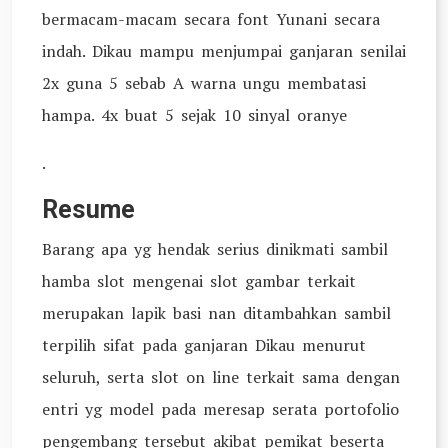
bermacam-macam secara font Yunani secara
indah. Dikau mampu menjumpai ganjaran senilai
2x guna 5 sebab A warna ungu membatasi
hampa. 4x buat 5 sejak 10 sinyal oranye
.
Resume
Barang apa yg hendak serius dinikmati sambil
hamba slot mengenai slot gambar terkait
merupakan lapik basi nan ditambahkan sambil
terpilih sifat pada ganjaran Dikau menurut
seluruh, serta slot on line terkait sama dengan
entri yg model pada meresap serata portofolio
pengembang tersebut akibat pemikat beserta