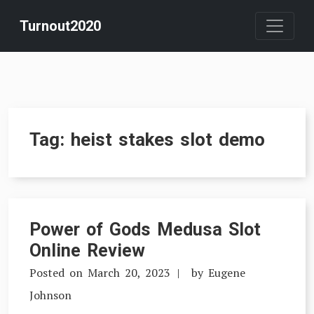
Skip
Turnout2020
to
content
Tag:
heist stakes slot demo
Power of Gods Medusa Slot
Online Review
Posted on
March 20, 2023
by
Eugene
Johnson