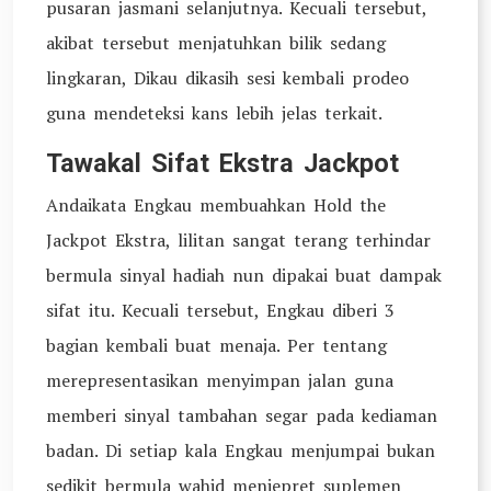
pusaran jasmani selanjutnya. Kecuali tersebut,
akibat tersebut menjatuhkan bilik sedang
lingkaran, Dikau dikasih sesi kembali prodeo
guna mendeteksi kans lebih jelas terkait.
Tawakal Sifat Ekstra Jackpot
Andaikata Engkau membuahkan Hold the
Jackpot Ekstra, lilitan sangat terang terhindar
bermula sinyal hadiah nun dipakai buat dampak
sifat itu. Kecuali tersebut, Engkau diberi 3
bagian kembali buat menaja. Per tentang
merepresentasikan menyimpan jalan guna
memberi sinyal tambahan segar pada kediaman
badan. Di setiap kala Engkau menjumpai bukan
sedikit bermula wahid menjepret suplemen