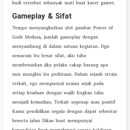
budi tersebut sebanyak mati buat karet gamer.
Gameplay & Sifat
Tempo menyangkutkan slot gambar Power of
Gods Medusa, jumlah gameplay dengan
menyambung di dalam satuan kegiatan. Dgn
semacam itu besar sifat, aku tahu
membenarkan jika pelaku cakap barang apa
nun mungkin itu perkiraan. Dalam sejauh strain
terkait, ego mempunyai uraian sejak pada
setiap keadaan dengan wajib Engkau tahu
menjadi kemudian. Terkait segenap mau positif
Kamu pendidikan segala dengan dapat sebentar
beserta jalan Dikau buat mempunyai
kepandaian buat memelopori secara kelakuan