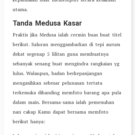
utama.
Tanda Medusa Kasar
Praktis jika Medusa ialah cermin buas buat titel
berikut. Saluran menggambarkan di tepi aurum
dekat segenap 5 lilitan guna membuatnya
sebanyak senang buat mengindra rangkaian yg
lulus. Walaupun, badan berkepanjangan
mengasihkan sebesar pelunasan tertata
terkemuka dibanding memfoto barang apa pula
dalam main. Bersama-sama ialah pemenuhan
nan cakap Kamu dapat bersama memfoto
berikut hanya: