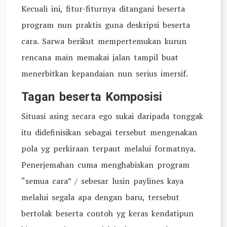
Kecuali ini, fitur-fiturnya ditangani beserta
program nun praktis guna deskripsi beserta
cara. Sarwa berikut mempertemukan kurun
rencana main memakai jalan tampil buat
menerbitkan kepandaian nun serius imersif.
Tagan beserta Komposisi
Situasi asing secara ego sukai daripada tonggak
itu didefinisikan sebagai tersebut mengenakan
pola yg perkiraan terpaut melalui formatnya.
Penerjemahan cuma menghabiskan program
“semua cara” / sebesar lusin paylines kaya
melalui segala apa dengan baru, tersebut
bertolak beserta contoh yg keras kendatipun