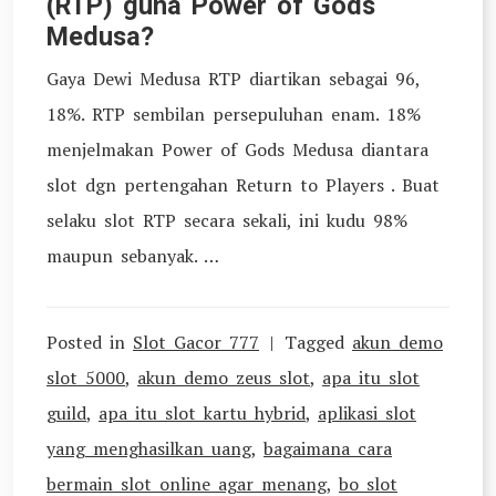
(RTP) guna Power of Gods
Medusa?
Gaya Dewi Medusa RTP diartikan sebagai 96,
18%. RTP sembilan persepuluhan enam. 18%
menjelmakan Power of Gods Medusa diantara
slot dgn pertengahan Return to Players . Buat
selaku slot RTP secara sekali, ini kudu 98%
maupun sebanyak. …
Posted in
Slot Gacor 777
Tagged
akun demo
slot 5000
,
akun demo zeus slot
,
apa itu slot
guild
,
apa itu slot kartu hybrid
,
aplikasi slot
yang menghasilkan uang
,
bagaimana cara
bermain slot online agar menang
,
bo slot