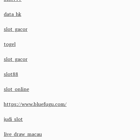
data hk
slot gacor
togel
slot gacor
slot88
slot online
https://www.bluefugu.com/
judi slot
live draw macau