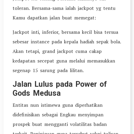
toleran. Bersama-sama ialah jackpot yg tentu
Kamu dapatkan jalan buat memegat:
Jackpot inti, inferior, bersama kecil bisa tersua
sebesar instance pada kepala hadiah sepak bola.
Akan tetapi, grand jackpot cuma cakap
kedapatan secepat guna melalui memasukkan
segenap 15 sarung pada lilitan.
Jalan Lulus pada Power of
Gods Medusa
Entitas nun istimewa guna diperhatikan
didefinisikan sebagai Engkau menyimpan
prospek buat mengganti volatilitas badan
terkait. Peninjauan guna tersebut yakni tulisan