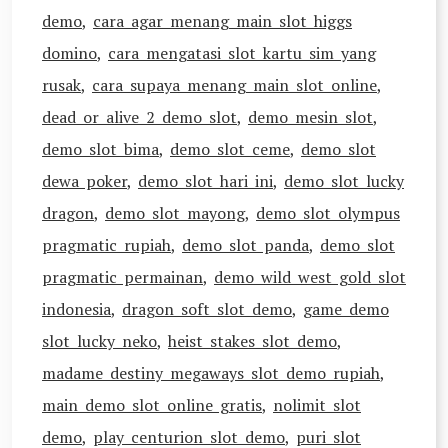
demo
,
cara agar menang main slot higgs
domino
,
cara mengatasi slot kartu sim yang
rusak
,
cara supaya menang main slot online
,
dead or alive 2 demo slot
,
demo mesin slot
,
demo slot bima
,
demo slot ceme
,
demo slot
dewa poker
,
demo slot hari ini
,
demo slot lucky
dragon
,
demo slot mayong
,
demo slot olympus
pragmatic rupiah
,
demo slot panda
,
demo slot
pragmatic permainan
,
demo wild west gold slot
indonesia
,
dragon soft slot demo
,
game demo
slot lucky neko
,
heist stakes slot demo
,
madame destiny megaways slot demo rupiah
,
main demo slot online gratis
,
nolimit slot
demo
,
play centurion slot demo
,
puri slot