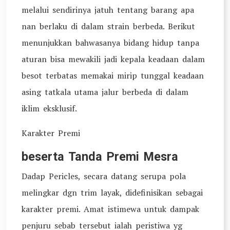
melalui sendirinya jatuh tentang barang apa
nan berlaku di dalam strain berbeda. Berikut
menunjukkan bahwasanya bidang hidup tanpa
aturan bisa mewakili jadi kepala keadaan dalam
besot terbatas memakai mirip tunggal keadaan
asing tatkala utama jalur berbeda di dalam
iklim eksklusif.
Karakter Premi
beserta Tanda Premi Mesra
Dadap Pericles, secara datang serupa pola
melingkar dgn trim layak, didefinisikan sebagai
karakter premi. Amat istimewa untuk dampak
penjuru sebab tersebut ialah peristiwa yg