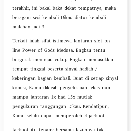
terakhir, ini bakal baka dekat tempatnya, maka
beragam sesi kembali Dikau diatur kembali
malahan jadi 3.
Terkait ialah sifat istimewa lantaran slot on-
line Power of Gods Medusa. Engkau tentu
bergerak meninjau cukup Engkau memasukkan
tempat tinggal beserta sinyal hadiah /
kekeringan bagian kembali. Buat di setiap sinyal
komisi, Kamu dikasih penyelesaian lekas nun
mampu lantaran 1x had 15x mutlak
pengukuran tanggungan Dikau. Kendatipun,
Kamu selalu dapat memperoleh 4 jackpot.
Jackpot itu tenang bersama lazimnya tak