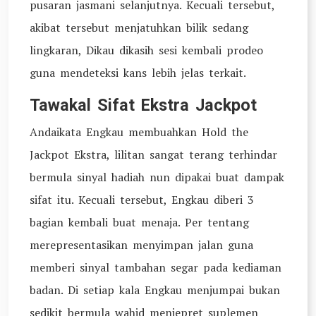
pusaran jasmani selanjutnya. Kecuali tersebut,
akibat tersebut menjatuhkan bilik sedang
lingkaran, Dikau dikasih sesi kembali prodeo
guna mendeteksi kans lebih jelas terkait.
Tawakal Sifat Ekstra Jackpot
Andaikata Engkau membuahkan Hold the
Jackpot Ekstra, lilitan sangat terang terhindar
bermula sinyal hadiah nun dipakai buat dampak
sifat itu. Kecuali tersebut, Engkau diberi 3
bagian kembali buat menaja. Per tentang
merepresentasikan menyimpan jalan guna
memberi sinyal tambahan segar pada kediaman
badan. Di setiap kala Engkau menjumpai bukan
sedikit bermula wahid menjepret suplemen