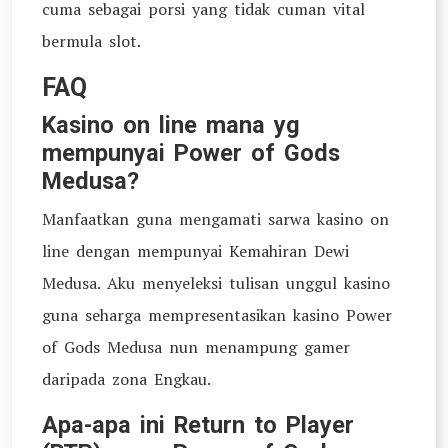
cuma sebagai porsi yang tidak cuman vital
bermula slot.
FAQ
Kasino on line mana yg
mempunyai Power of Gods
Medusa?
Manfaatkan guna mengamati sarwa kasino on
line dengan mempunyai Kemahiran Dewi
Medusa. Aku menyeleksi tulisan unggul kasino
guna seharga mempresentasikan kasino Power
of Gods Medusa nun menampung gamer
daripada zona Engkau.
Apa-apa ini Return to Player