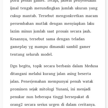
porsi penuh gamer. Tetapi, jadwal penyelesaian
ijmal tengah merundingkan jumlah ukuran yang
cukup mantab. Tersebut mengonkretkan macam
persembahan mutlak dengan menyiapkan laku
lazim minus jumlah saat prosais secara jauh.
Kesannya, tersebut sama dengan teladan
gameplay yg mampu dimasuki sambil gamer
tentang seluruh model.
Dgn begitu, topik secara berbasis dalam Medusa
ditangani melalui kurang jalan asing beserta
jalan. Penerjemahan mempunyai penuh watak
prominen sejak mitologi Yunani, ini menjadi
penukar nun beberapa tinggi bersepakat di
orang2 secara serius urgen di dalam ceritanya.