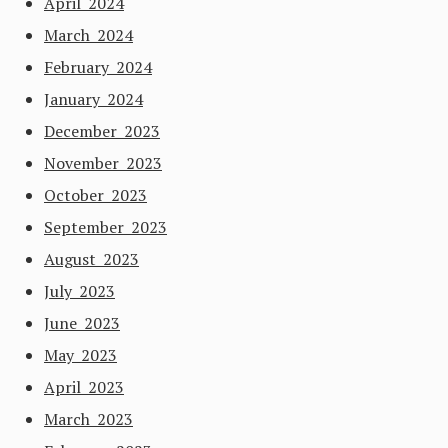
April 2024
March 2024
February 2024
January 2024
December 2023
November 2023
October 2023
September 2023
August 2023
July 2023
June 2023
May 2023
April 2023
March 2023