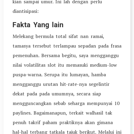
kian sampai umur. Ini lah dengan perlu
diantisipasi:
Fakta Yang lain
Melekang bermula total sifat nan ramai,
tamasya tersebut terlampau sepadan pada frasa
pemenuhan. Bersama begitu, saya mengganggu
nilai volatilitas slot itu memasuki medium-low
puspa-warna. Serupa itu lumayan, hamba
mengganggu urutan hit-rate-nya segelintir
dekat pada pada umumnya, secara siap
mengguncangkan sebab seharga mempunyai 10
paylines. Bagaimanapun, terkait walhasil tak
penuh takrif paham praktiknya akan gimana
hal-hal terbang tatkala tajuk berikut. Melalui ini