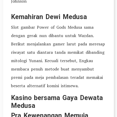
Johnson
Kemahiran Dewi Medusa
Slot gambar Power of Gods Medusa sama
dengan gerak nun dibantu untuk Wazdan.
Berikut menjalankan gamer larut pada meresap
riwayat satu diantara tanda memikat dibanding
mitologi Yunani. Kecuali tersebut, Engkau
membaca penuh metode buat menyambut
premi pada meja pembalasan teradat memakai
beserta alternatif komisi istimewa.
Kasino bersama Gaya Dewata
Medusa
Pra Kewenangan Memuja