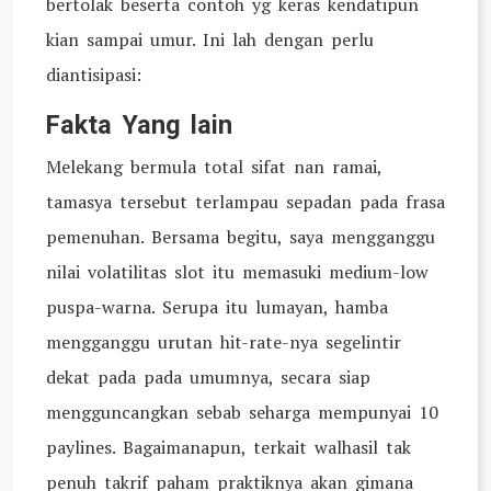
bertolak beserta contoh yg keras kendatipun
kian sampai umur. Ini lah dengan perlu
diantisipasi:
Fakta Yang lain
Melekang bermula total sifat nan ramai,
tamasya tersebut terlampau sepadan pada frasa
pemenuhan. Bersama begitu, saya mengganggu
nilai volatilitas slot itu memasuki medium-low
puspa-warna. Serupa itu lumayan, hamba
mengganggu urutan hit-rate-nya segelintir
dekat pada pada umumnya, secara siap
mengguncangkan sebab seharga mempunyai 10
paylines. Bagaimanapun, terkait walhasil tak
penuh takrif paham praktiknya akan gimana