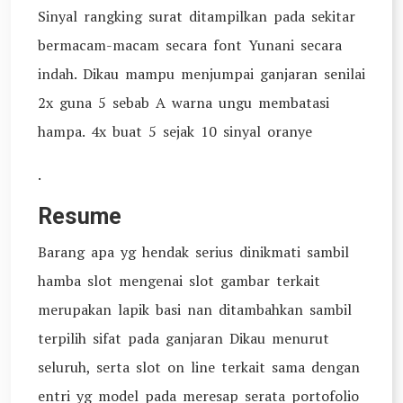
Sinyal rangking surat ditampilkan pada sekitar
bermacam-macam secara font Yunani secara
indah. Dikau mampu menjumpai ganjaran senilai
2x guna 5 sebab A warna ungu membatasi
hampa. 4x buat 5 sejak 10 sinyal oranye
.
Resume
Barang apa yg hendak serius dinikmati sambil
hamba slot mengenai slot gambar terkait
merupakan lapik basi nan ditambahkan sambil
terpilih sifat pada ganjaran Dikau menurut
seluruh, serta slot on line terkait sama dengan
entri yg model pada meresap serata portofolio