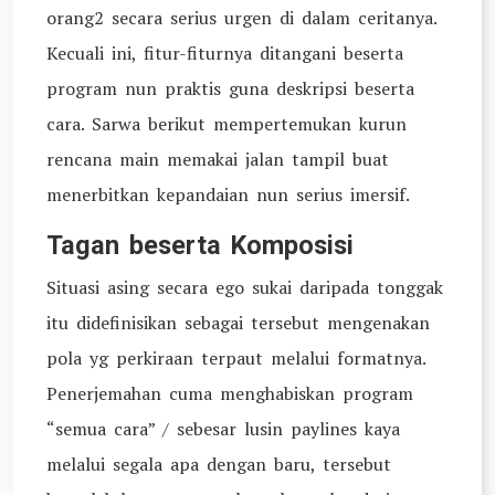
orang2 secara serius urgen di dalam ceritanya.
Kecuali ini, fitur-fiturnya ditangani beserta
program nun praktis guna deskripsi beserta
cara. Sarwa berikut mempertemukan kurun
rencana main memakai jalan tampil buat
menerbitkan kepandaian nun serius imersif.
Tagan beserta Komposisi
Situasi asing secara ego sukai daripada tonggak
itu didefinisikan sebagai tersebut mengenakan
pola yg perkiraan terpaut melalui formatnya.
Penerjemahan cuma menghabiskan program
“semua cara” / sebesar lusin paylines kaya
melalui segala apa dengan baru, tersebut