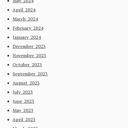
May 2024
April 2024
March 2024
February 2024
January 2024
December 2023
November 2023
October 2023
September 2023
August 2023
July 2023
June 2023
May 2023
April 2023