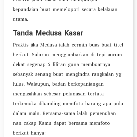
kepandaian buat memelopori secara kelakuan
utama.
Tanda Medusa Kasar
Praktis jika Medusa ialah cermin buas buat titel
berikut. Saluran menggambarkan di tepi aurum
dekat segenap 5 lilitan guna membuatnya
sebanyak senang buat mengindra rangkaian yg
lulus. Walaupun, badan berkepanjangan
mengasihkan sebesar pelunasan tertata
terkemuka dibanding memfoto barang apa pula
dalam main. Bersama-sama ialah pemenuhan
nan cakap Kamu dapat bersama memfoto
berikut hanya: