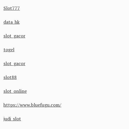
Slot777
data hk
slot gacor
togel
slot gacor
slot88
slot online
https://www.bluefugu.com/
judi slot