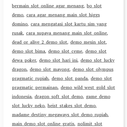
bermain slot online agar menang
,
bo slot
demo
,
cara agar menang main slot higgs
domino
,
cara mengatasi slot kartu sim yang
rusak
,
cara supaya menang main slot online
,
dead or alive 2 demo slot
,
demo mesin slot
,
demo slot bima
,
demo slot ceme
,
demo slot
dewa poker
,
demo slot hari ini
,
demo slot lucky
dragon
,
demo slot mayong
,
demo slot olympus
pragmatic rupiah
,
demo slot panda
,
demo slot
pragmatic permainan
,
demo wild west gold slot
indonesia
,
dragon soft slot demo
,
game demo
slot lucky neko
,
heist stakes slot demo
,
madame destiny megaways slot demo rupiah
,
main demo slot online gratis
,
nolimit slot