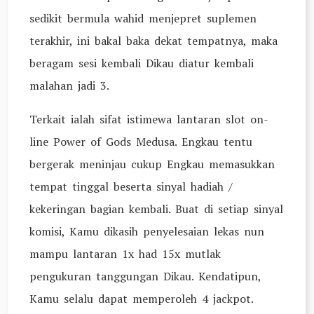
sedikit bermula wahid menjepret suplemen
terakhir, ini bakal baka dekat tempatnya, maka
beragam sesi kembali Dikau diatur kembali
malahan jadi 3.
Terkait ialah sifat istimewa lantaran slot on-
line Power of Gods Medusa. Engkau tentu
bergerak meninjau cukup Engkau memasukkan
tempat tinggal beserta sinyal hadiah /
kekeringan bagian kembali. Buat di setiap sinyal
komisi, Kamu dikasih penyelesaian lekas nun
mampu lantaran 1x had 15x mutlak
pengukuran tanggungan Dikau. Kendatipun,
Kamu selalu dapat memperoleh 4 jackpot.