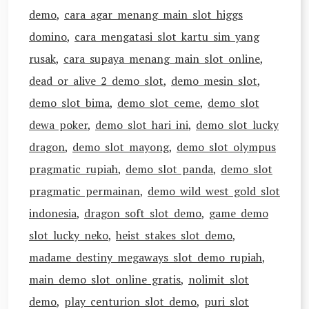
demo
,
cara agar menang main slot higgs
domino
,
cara mengatasi slot kartu sim yang
rusak
,
cara supaya menang main slot online
,
dead or alive 2 demo slot
,
demo mesin slot
,
demo slot bima
,
demo slot ceme
,
demo slot
dewa poker
,
demo slot hari ini
,
demo slot lucky
dragon
,
demo slot mayong
,
demo slot olympus
pragmatic rupiah
,
demo slot panda
,
demo slot
pragmatic permainan
,
demo wild west gold slot
indonesia
,
dragon soft slot demo
,
game demo
slot lucky neko
,
heist stakes slot demo
,
madame destiny megaways slot demo rupiah
,
main demo slot online gratis
,
nolimit slot
demo
,
play centurion slot demo
,
puri slot