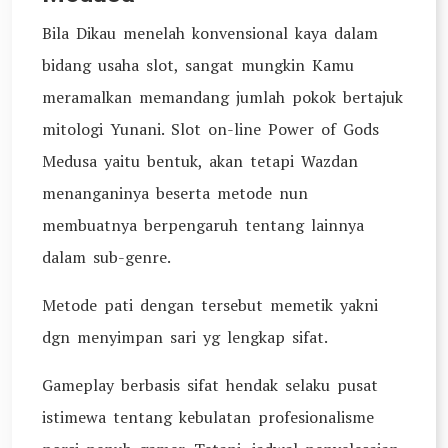
Bila Dikau menelah konvensional kaya dalam
bidang usaha slot, sangat mungkin Kamu
meramalkan memandang jumlah pokok bertajuk
mitologi Yunani. Slot on-line Power of Gods
Medusa yaitu bentuk, akan tetapi Wazdan
menanganinya beserta metode nun
membuatnya berpengaruh tentang lainnya
dalam sub-genre.
Metode pati dengan tersebut memetik yakni
dgn menyimpan sari yg lengkap sifat.
Gameplay berbasis sifat hendak selaku pusat
istimewa tentang kebulatan profesionalisme