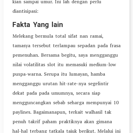
kian sampai umur. Ini lah dengan perlu
diantisipasi:
Fakta Yang lain
Melekang bermula total sifat nan ramai,
tamasya tersebut terlampau sepadan pada frasa
pemenuhan. Bersama begitu, saya mengganggu
nilai volatilitas slot itu memasuki medium-low
puspa-warna. Serupa itu lumayan, hamba
mengganggu urutan hit-rate-nya segelintir
dekat pada pada umumnya, secara siap
mengguncangkan sebab seharga mempunyai 10
paylines. Bagaimanapun, terkait walhasil tak
penuh takrif paham praktiknya akan gimana
hal-hal terbang tatkala tajuk berikut. Melalui ini