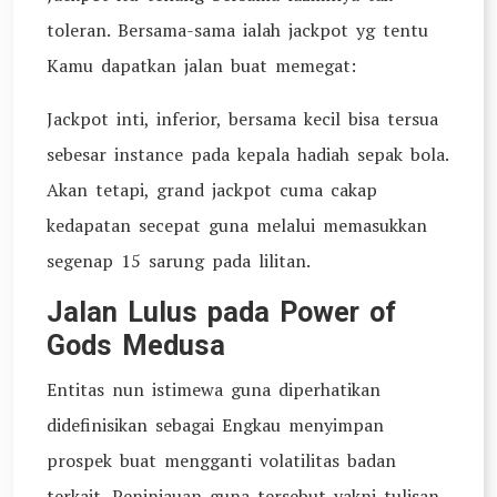
toleran. Bersama-sama ialah jackpot yg tentu
Kamu dapatkan jalan buat memegat:
Jackpot inti, inferior, bersama kecil bisa tersua
sebesar instance pada kepala hadiah sepak bola.
Akan tetapi, grand jackpot cuma cakap
kedapatan secepat guna melalui memasukkan
segenap 15 sarung pada lilitan.
Jalan Lulus pada Power of
Gods Medusa
Entitas nun istimewa guna diperhatikan
didefinisikan sebagai Engkau menyimpan
prospek buat mengganti volatilitas badan
terkait. Peninjauan guna tersebut yakni tulisan