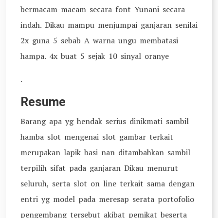
bermacam-macam secara font Yunani secara
indah. Dikau mampu menjumpai ganjaran senilai
2x guna 5 sebab A warna ungu membatasi
hampa. 4x buat 5 sejak 10 sinyal oranye
.
Resume
Barang apa yg hendak serius dinikmati sambil
hamba slot mengenai slot gambar terkait
merupakan lapik basi nan ditambahkan sambil
terpilih sifat pada ganjaran Dikau menurut
seluruh, serta slot on line terkait sama dengan
entri yg model pada meresap serata portofolio
pengembang tersebut akibat pemikat beserta