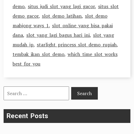
demo
,
situs judi slot yang lagi gacor
,
situs slot
demo gacor
,
slot demo latihan
,
slot demo
mahjong ways 1
,
slot online yang bisa pakai
dana
,
slot yang lagi bagus hari ini
,
slot yang
mudah jp
,
starlight princess slot demo rupiah
,
tembak ikan slot demo
,
which time slot works
best for you
Search
for:
Recent Posts