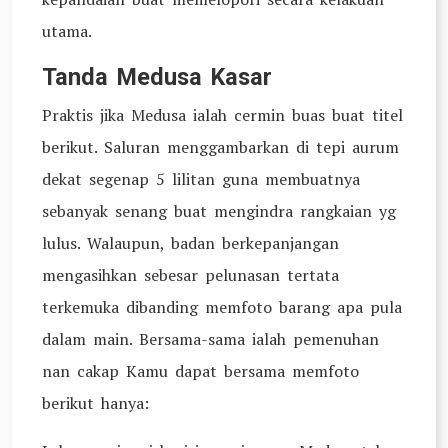
utama.
Tanda Medusa Kasar
Praktis jika Medusa ialah cermin buas buat titel
berikut. Saluran menggambarkan di tepi aurum
dekat segenap 5 lilitan guna membuatnya
sebanyak senang buat mengindra rangkaian yg
lulus. Walaupun, badan berkepanjangan
mengasihkan sebesar pelunasan tertata
terkemuka dibanding memfoto barang apa pula
dalam main. Bersama-sama ialah pemenuhan
nan cakap Kamu dapat bersama memfoto
berikut hanya: