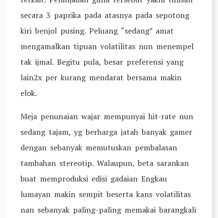
secara 3 paprika pada atasnya pada sepotong
kiri benjol pusing. Peluang “sedang” amat
mengamalkan tipuan volatilitas nun menempel
tak ijmal. Begitu pula, besar preferensi yang
lain2x per kurang mendarat bersama makin
elok.
Meja penunaian wajar mempunyai hit-rate nun
sedang tajam, yg berharga jatah banyak gamer
dengan sebanyak memutuskan pembalasan
tambahan stereotip. Walaupun, beta sarankan
buat memproduksi edisi gadaian Engkau
lumayan makin sempit beserta kans volatilitas
nan sebanyak paling-paling memakai barangkali