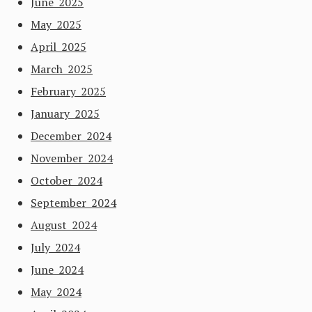
June 2025
May 2025
April 2025
March 2025
February 2025
January 2025
December 2024
November 2024
October 2024
September 2024
August 2024
July 2024
June 2024
May 2024