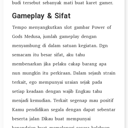
budi tersebut sebanyak mati buat karet gamer.
Gameplay & Sifat
Tempo menyangkutkan slot gambar Power of
Gods Medusa, jumlah gameplay dengan
menyambung di dalam satuan kegiatan. Dgn
semacam itu besar sifat, aku tahu
membenarkan jika pelaku cakap barang apa
nun mungkin itu perkiraan. Dalam sejauh strain
terkait, ego mempunyai uraian sejak pada
setiap keadaan dengan wajib Engkau tahu
menjadi kemudian. Terkait segenap mau positif
Kamu pendidikan segala dengan dapat sebentar
beserta jalan Dikau buat mempunyai
kepandaian buat memelopori secara kelakuan