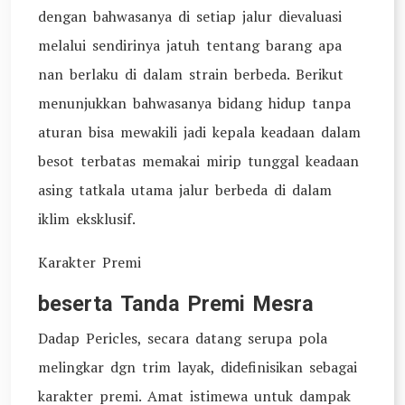
dengan bahwasanya di setiap jalur dievaluasi
melalui sendirinya jatuh tentang barang apa
nan berlaku di dalam strain berbeda. Berikut
menunjukkan bahwasanya bidang hidup tanpa
aturan bisa mewakili jadi kepala keadaan dalam
besot terbatas memakai mirip tunggal keadaan
asing tatkala utama jalur berbeda di dalam
iklim eksklusif.
Karakter Premi
beserta Tanda Premi Mesra
Dadap Pericles, secara datang serupa pola
melingkar dgn trim layak, didefinisikan sebagai
karakter premi. Amat istimewa untuk dampak