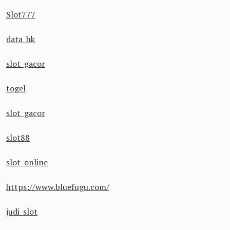
Slot777
data hk
slot gacor
togel
slot gacor
slot88
slot online
https://www.bluefugu.com/
judi slot