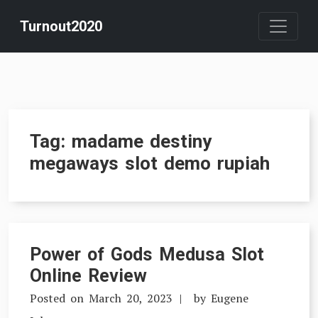
Skip
Turnout2020
to
content
Tag:
madame destiny
megaways slot demo rupiah
Power of Gods Medusa Slot
Online Review
Posted on
March 20, 2023
by
Eugene