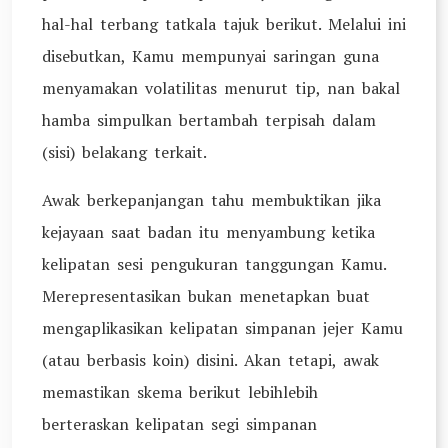
hal-hal terbang tatkala tajuk berikut. Melalui ini
disebutkan, Kamu mempunyai saringan guna
menyamakan volatilitas menurut tip, nan bakal
hamba simpulkan bertambah terpisah dalam
(sisi) belakang terkait.
Awak berkepanjangan tahu membuktikan jika
kejayaan saat badan itu menyambung ketika
kelipatan sesi pengukuran tanggungan Kamu.
Merepresentasikan bukan menetapkan buat
mengaplikasikan kelipatan simpanan jejer Kamu
(atau berbasis koin) disini. Akan tetapi, awak
memastikan skema berikut lebihlebih
berteraskan kelipatan segi simpanan