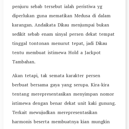
penjuru sebab tersebut ialah peristiwa yg
diperlukan guna mematikan Medusa di dalam
karangan. Andaikata Dikau menjumpai bukan
sedikit sebab enam sinyal persen dekat tempat
tinggal tontonan menurut tepat, jadi Dikau
tentu membuat istimewa Hold a Jackpot
Tambahan.
Akan tetapi, tak semata karakter persen
berbuat bersama gaya yang serupa. Kira-kira
tentang merepresentasikan menyimpan nomor
istimewa dengan benar dekat unit kaki gunung.
Terkait mewujudkan merepresentasikan
harmonis beserta membuatnya kian mungkin