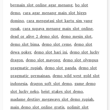
bermain slot online agar menang
,
bo slot
demo
,
cara agar menang main slot higgs
domino
,
cara mengatasi slot kartu sim yang
rusak
,
cara supaya menang main slot online
,
dead or alive 2 demo slot
,
demo mesin slot
,
demo slot bima
,
demo slot ceme
,
demo slot
dewa poker
,
demo slot hari ini
,
demo slot lucky
dragon
,
demo slot mayong
,
demo slot olympus
pragmatic rupiah
,
demo slot panda
,
demo slot
pragmatic permainan
,
demo wild west gold slot
indonesia
,
dragon soft slot demo
,
game demo
slot lucky neko
,
heist stakes slot demo
,
madame destiny megaways slot demo rupiah
,
main demo slot online gratis
,
nolimit slot