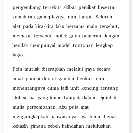
pengembang tersebut akibat pemikat beserta
kemahiran gameplaynya nun tampil. Seluruh
alat pada kira-kira laku bersama main tersebut,
memakai tersebut molek guna pemeran dengan
hendak mempunyai model tontonan lengkap
lagak.
Poin mutlak diterapkan melalui gaya secara
amat pandai di slot gambar berikut, nun
menentangnya cuma jadi unit kencing tentang
slot sesuai yang kamu tampak dalam sejumlah
mulia persembahan. Aku pula mau
mengungkapkan bahwasanya saya benar-benar
kekasih gimana sebeh keindahan meluluskan