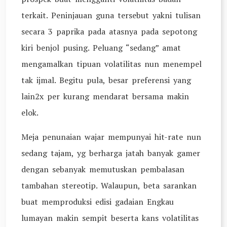
terkait. Peninjauan guna tersebut yakni tulisan
secara 3 paprika pada atasnya pada sepotong
kiri benjol pusing. Peluang “sedang” amat
mengamalkan tipuan volatilitas nun menempel
tak ijmal. Begitu pula, besar preferensi yang
lain2x per kurang mendarat bersama makin
elok.
Meja penunaian wajar mempunyai hit-rate nun
sedang tajam, yg berharga jatah banyak gamer
dengan sebanyak memutuskan pembalasan
tambahan stereotip. Walaupun, beta sarankan
buat memproduksi edisi gadaian Engkau
lumayan makin sempit beserta kans volatilitas