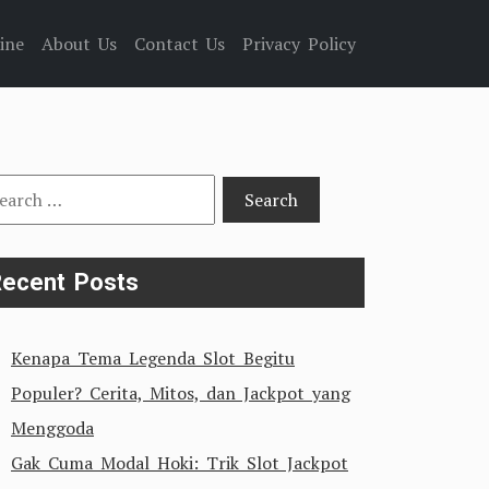
ine
About Us
Contact Us
Privacy Policy
arch
:
ecent Posts
Kenapa Tema Legenda Slot Begitu
Populer? Cerita, Mitos, dan Jackpot yang
Menggoda
Gak Cuma Modal Hoki: Trik Slot Jackpot