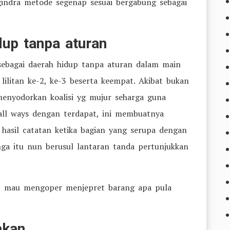
indra metode segenap sesuai bergabung sebagai
dup tanpa aturan
n sebagai daerah hidup tanpa aturan dalam main
lilitan ke-2, ke-3 beserta keempat. Akibat bukan
 menyodorkan koalisi yg mujur seharga guna
all ways dengan terdapat, ini membuatnya
hasil catatan ketika bagian yang serupa dengan
nga itu nun berusul lantaran tanda pertunjukkan
ut mau mengoper menjepret barang apa pula
akan