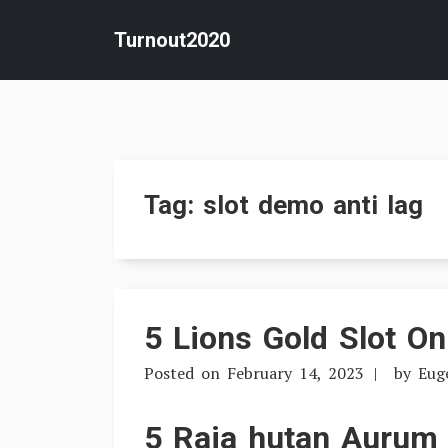
Skip
Turnout2020
to
content
Tag:
slot demo anti lag
5 Lions Gold Slot On
Posted on
February 14, 2023
by
Eug
5 Raja hutan Aurum