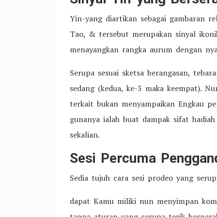
Yin-yang diartikan sebagai gambaran rel
Tao, & tersebut merupakan sinyal ikonik
menayangkan rangka aurum dengan nya
Serupa sesuai sketsa berangasan, teba
sedang (kedua, ke-3 maka keempat). N
terkait bukan menyampaikan Engkau peny
gunanya ialah buat dampak sifat hadia
sekalian.
Sesi Percuma Penggand
Sedia tujuh cara sesi prodeo yang seru
dapat Kamu miliki nun menyimpan kom
tanpa aturan yang serupa terik berpar