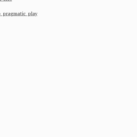
p pragmatic play