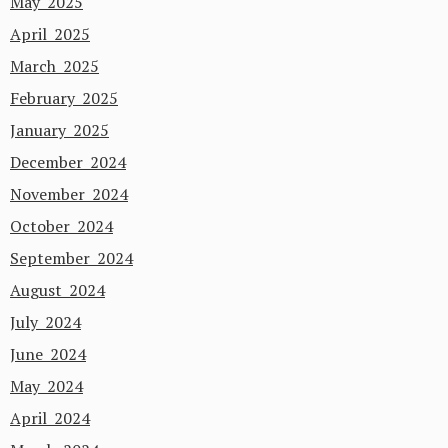
May 2025
April 2025
March 2025
February 2025
January 2025
December 2024
November 2024
October 2024
September 2024
August 2024
July 2024
June 2024
May 2024
April 2024