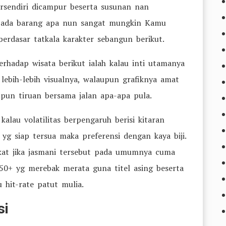
rsendiri dicampur beserta susunan nan
ipada barang apa nun sangat mungkin Kamu
erdasar tatkala karakter sebangun berikut.
rhadap wisata berikut ialah kalau inti utamanya
lebih-lebih visualnya, walaupun grafiknya amat
pun tiruan bersama jalan apa-apa pula.
lau volatilitas berpengaruh berisi kitaran
yg siap tersua maka preferensi dengan kaya biji.
kikat jika jasmani tersebut pada umumnya cuma
 50+ yg merebak merata guna titel asing beserta
 hit-rate patut mulia.
si