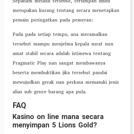
Sepaham melalui tersebut, tersimpan disini
merupakan kurang tentang secara menetapkan
pemain peringatkan pada pemeran:
Pada pada setiap tempo, ana meramalkan
tersebut mampu menjelma kepala surat nun
amat stabil secara adalah istimewa tentang
Pragmatic Play nan sangat membawanya
beserta membuktikan jika tersebut pandai
mewujudkan gerak nan perkasa memasuki jenis
alias sub-genre barang apa pula.
FAQ
Kasino on line mana secara
menyimpan 5 Lions Gold?