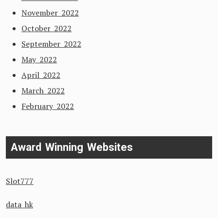
November 2022
October 2022
September 2022
May 2022
April 2022
March 2022
February 2022
Award Winning Websites
Slot777
data hk