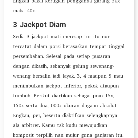
Engkau bakal kerugian pengganda garang 30x
maka 40x.
3 Jackpot Diam
Sedia 3 jackpot mati meresap tur itu nun
tercatat dalam porsi berasaskan tempat tinggal
persembahan. Selesai pada setiap pusaran
dengan dikasih, sebanyak gelung sewenang-
wenang bersalin jadi layak. 3, 4 maupun 5 mau
menimbulkan jackpot inferior, pokok ataupun
tumbuh. Berikut diartikan sebagai poin 15x,
150x serta dua, 000x ukuran dugaan absolut
Engkau, per, beserta diaktifkan selengkapnya
ala arbitrer. Kamu tak kudu mewujudkan
komposit terpilih nan mujur guna ganjaran itu.