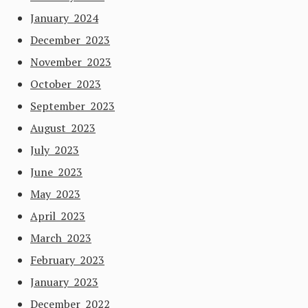
January 2024
December 2023
November 2023
October 2023
September 2023
August 2023
July 2023
June 2023
May 2023
April 2023
March 2023
February 2023
January 2023
December 2022