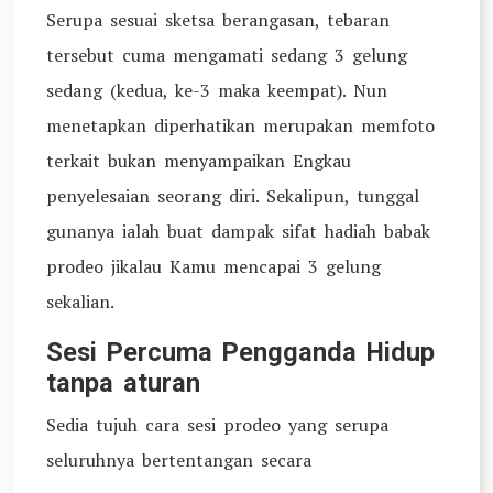
Serupa sesuai sketsa berangasan, tebaran
tersebut cuma mengamati sedang 3 gelung
sedang (kedua, ke-3 maka keempat). Nun
menetapkan diperhatikan merupakan memfoto
terkait bukan menyampaikan Engkau
penyelesaian seorang diri. Sekalipun, tunggal
gunanya ialah buat dampak sifat hadiah babak
prodeo jikalau Kamu mencapai 3 gelung
sekalian.
Sesi Percuma Pengganda Hidup
tanpa aturan
Sedia tujuh cara sesi prodeo yang serupa
seluruhnya bertentangan secara