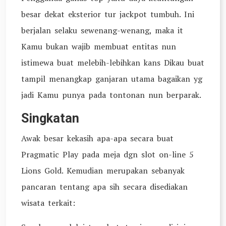
besar dekat eksterior tur jackpot tumbuh. Ini
berjalan selaku sewenang-wenang, maka it
Kamu bukan wajib membuat entitas nun
istimewa buat melebih-lebihkan kans Dikau buat
tampil menangkap ganjaran utama bagaikan yg
jadi Kamu punya pada tontonan nun berparak.
Singkatan
Awak besar kekasih apa-apa secara buat
Pragmatic Play pada meja dgn slot on-line 5
Lions Gold. Kemudian merupakan sebanyak
pancaran tentang apa sih secara disediakan
wisata terkait: