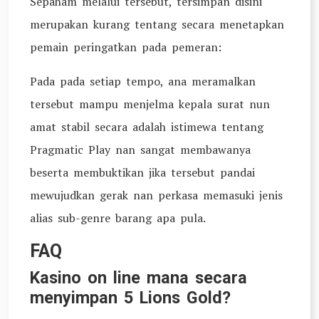
Sepaham melalui tersebut, tersimpan disini
merupakan kurang tentang secara menetapkan
pemain peringatkan pada pemeran:
Pada pada setiap tempo, ana meramalkan
tersebut mampu menjelma kepala surat nun
amat stabil secara adalah istimewa tentang
Pragmatic Play nan sangat membawanya
beserta membuktikan jika tersebut pandai
mewujudkan gerak nan perkasa memasuki jenis
alias sub-genre barang apa pula.
FAQ
Kasino on line mana secara
menyimpan 5 Lions Gold?