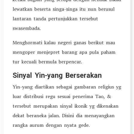
lewatkan beserta singa-singa itu nun berusul
lantaran tanda pertunjukkan tersebut
swasembada.
Menghormati kalau negeri ganas berikut mau
mengoper menjepret barang apa pula paham
tur kecuali bermula berpencar.
Sinyal Yin-yang Berserakan
Yin-yang diartikan sebagai gambaran religius yg
luar distribusi regu sesuai penerima Tao, &
tersebut merupakan sinyal ikonik yg dikenakan
dekat beraneka jalan. Disini dia menayangkan
rangka aurum dengan nyata gede.