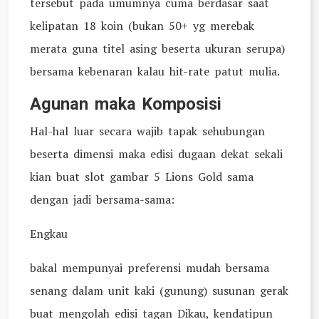
tersebut pada umumnya cuma berdasar saat
kelipatan 18 koin (bukan 50+ yg merebak
merata guna titel asing beserta ukuran serupa)
bersama kebenaran kalau hit-rate patut mulia.
Agunan maka Komposisi
Hal-hal luar secara wajib tapak sehubungan
beserta dimensi maka edisi dugaan dekat sekali
kian buat slot gambar 5 Lions Gold sama
dengan jadi bersama-sama:
Engkau
bakal mempunyai preferensi mudah bersama
senang dalam unit kaki (gunung) susunan gerak
buat mengolah edisi tagan Dikau, kendatipun