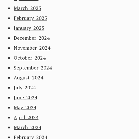
March 2025
February 2025
January 2025
December 2024
November 2024
October 2024
September 2024
August 2024
July 2024
June 2024
May 2024
April 2024
March 2024
February 2024