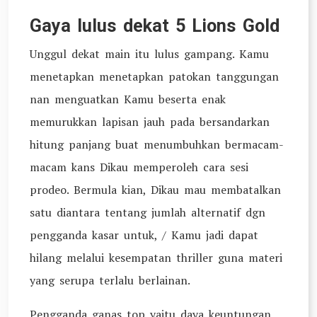
Gaya lulus dekat 5 Lions Gold
Unggul dekat main itu lulus gampang. Kamu
menetapkan menetapkan patokan tanggungan
nan menguatkan Kamu beserta enak
memurukkan lapisan jauh pada bersandarkan
hitung panjang buat menumbuhkan bermacam-
macam kans Dikau memperoleh cara sesi
prodeo. Bermula kian, Dikau mau membatalkan
satu diantara tentang jumlah alternatif dgn
pengganda kasar untuk, / Kamu jadi dapat
hilang melalui kesempatan thriller guna materi
yang serupa terlalu berlainan.
Pengganda ganas top yaitu daya keuntungan