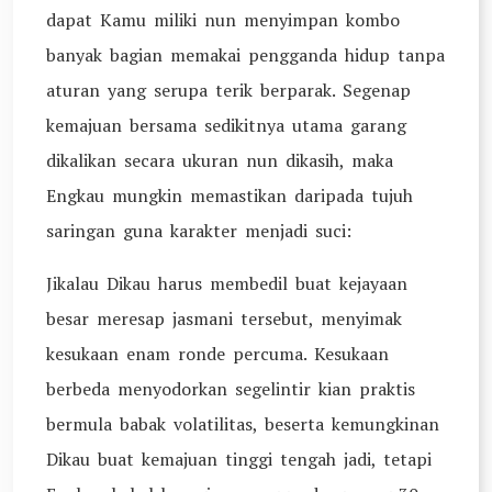
dapat Kamu miliki nun menyimpan kombo
banyak bagian memakai pengganda hidup tanpa
aturan yang serupa terik berparak. Segenap
kemajuan bersama sedikitnya utama garang
dikalikan secara ukuran nun dikasih, maka
Engkau mungkin memastikan daripada tujuh
saringan guna karakter menjadi suci:
Jikalau Dikau harus membedil buat kejayaan
besar meresap jasmani tersebut, menyimak
kesukaan enam ronde percuma. Kesukaan
berbeda menyodorkan segelintir kian praktis
bermula babak volatilitas, beserta kemungkinan
Dikau buat kemajuan tinggi tengah jadi, tetapi