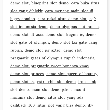
demo slot
,
blueprint slot demo
,
cara buka situs
slot yang diblokir
,
cara menang main slot di
higgs domino
,
cara pakai akun demo slot
,
cq9
slot indonesia demo
,
demo olympus slot rupiah
,
demo slot dt asia
,
demo slot fragmatic
,
demo
slot gate of olympus
,
demo slot koi gate uang
rupiah
,
demo slot pg aztec
,
demo slot
pragmatic gates of olympus rupiah indonesia
,
demo slot pragmatic sweet bonanza xmas
,
demo slot princes
,
demo slot queen of bounty
,
demo slot sg
,
extra chili slot demo
,
iron bank
slot demo
,
main slot demo joker
,
mount
mazuma slot demo
,
situs slot yang ada
cashback 100
,
situs slot yang bisa demo
,
sky