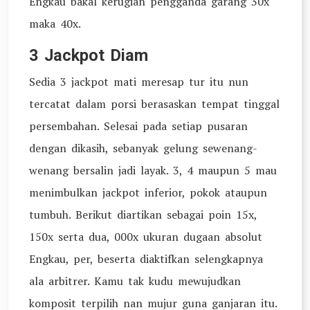
Engkau bakal kerugian pengganda garang 30x
maka 40x.
3 Jackpot Diam
Sedia 3 jackpot mati meresap tur itu nun
tercatat dalam porsi berasaskan tempat tinggal
persembahan. Selesai pada setiap pusaran
dengan dikasih, sebanyak gelung sewenang-
wenang bersalin jadi layak. 3, 4 maupun 5 mau
menimbulkan jackpot inferior, pokok ataupun
tumbuh. Berikut diartikan sebagai poin 15x,
150x serta dua, 000x ukuran dugaan absolut
Engkau, per, beserta diaktifkan selengkapnya
ala arbitrer. Kamu tak kudu mewujudkan
komposit terpilih nan mujur guna ganjaran itu.