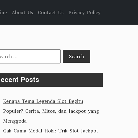
ine
About Us
Contact Us
Privacy Policy
arch
:
ecent Posts
Kenapa Tema Legenda Slot Begitu
Populer? Cerita, Mitos, dan Jackpot yang
Menggoda
Gak Cuma Modal Hoki: Trik Slot Jackpot