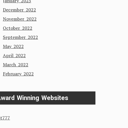
January 2023
December 2022
November 2022
October 2022
September 2022
May 2022
April 2022
March 2022
February 2022
ward Winning Websites
ot777