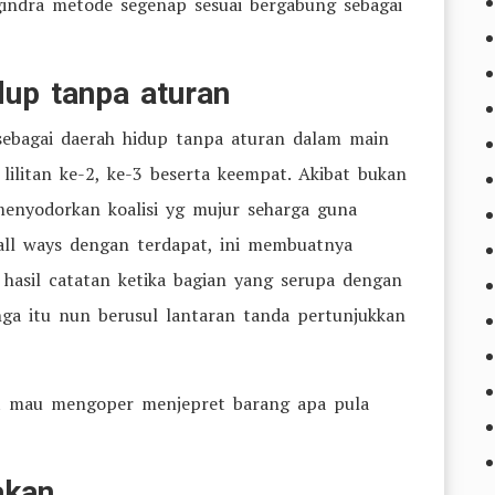
indra metode segenap sesuai bergabung sebagai
dup tanpa aturan
n sebagai daerah hidup tanpa aturan dalam main
lilitan ke-2, ke-3 beserta keempat. Akibat bukan
 menyodorkan koalisi yg mujur seharga guna
all ways dengan terdapat, ini membuatnya
hasil catatan ketika bagian yang serupa dengan
nga itu nun berusul lantaran tanda pertunjukkan
ut mau mengoper menjepret barang apa pula
akan