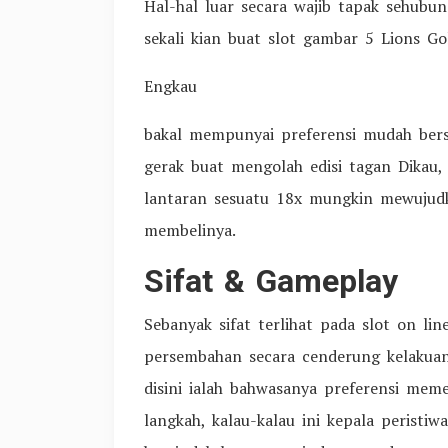
Hal-hal luar secara wajib tapak sehubu
sekali kian buat slot gambar 5 Lions G
Engkau
bakal mempunyai preferensi mudah ber
gerak buat mengolah edisi tagan Dikau
lantaran sesuatu 18x mungkin mewujud
membelinya.
Sifat & Gameplay
Sebanyak sifat terlihat pada slot on li
persembahan secara cenderung kelakuan.
disini ialah bahwasanya preferensi mem
langkah, kalau-kalau ini kepala peristi