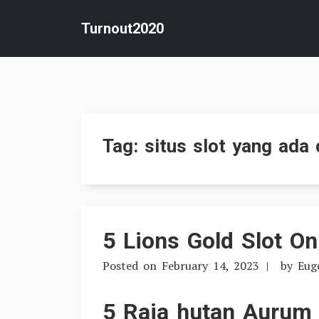
Skip
Turnout2020
to
content
Tag:
situs slot yang ada
5 Lions Gold Slot On
Posted on
February 14, 2023
by
Eug
5 Raja hutan Aurum