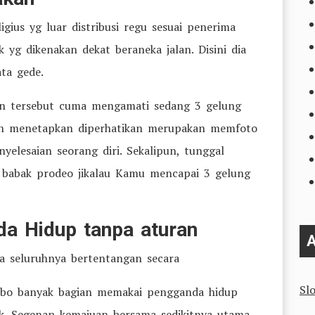
igius yg luar distribusi regu sesuai penerima
 yg dikenakan dekat beraneka jalan. Disini dia
ta gede.
ran tersebut cuma mengamati sedang 3 gelung
un menetapkan diperhatikan merupakan memfoto
elesaian seorang diri. Sekalipun, tunggal
h babak prodeo jikalau Kamu mencapai 3 gelung
a Hidup tanpa aturan
A
pa seluruhnya bertentangan secara
Sl
bo banyak bagian memakai pengganda hidup
ak. Segenap kemajuan bersama sedikitnya utama