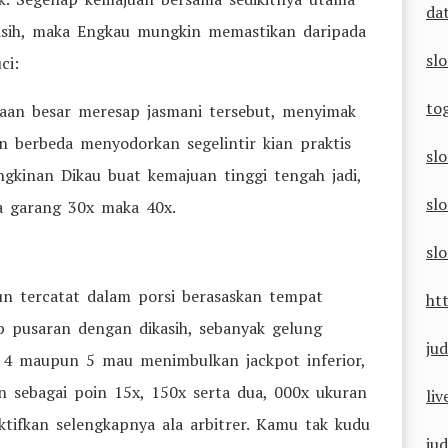
da
kasih, maka Engkau mungkin memastikan daripada
sl
ci:
to
yaan besar meresap jasmani tersebut, menyimak
 berbeda menyodorkan segelintir kian praktis
sl
ngkinan Dikau buat kemajuan tinggi tengah jadi,
sl
a garang 30x maka 40x.
sl
un tercatat dalam porsi berasaskan tempat
ht
ap pusaran dengan dikasih, sebanyak gelung
jud
, 4 maupun 5 mau menimbulkan jackpot inferior,
n sebagai poin 15x, 150x serta dua, 000x ukuran
li
ktifkan selengkapnya ala arbitrer. Kamu tak kudu
jud