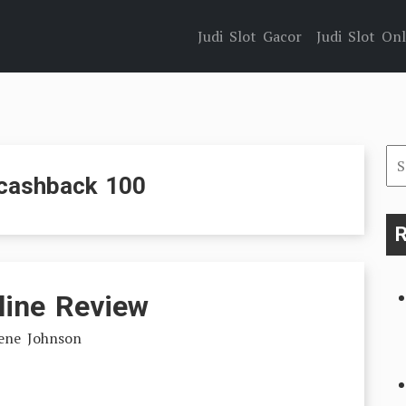
Judi Slot Gacor
Judi Slot Onl
Se
 cashback 100
for
R
line Review
ene Johnson