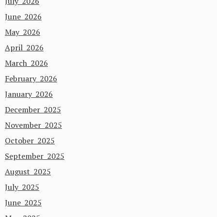
July 2026
June 2026
May 2026
April 2026
March 2026
February 2026
January 2026
December 2025
November 2025
October 2025
September 2025
August 2025
July 2025
June 2025