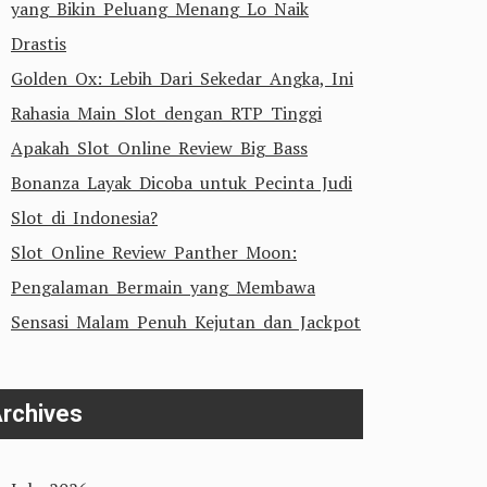
yang Bikin Peluang Menang Lo Naik
Drastis
Golden Ox: Lebih Dari Sekedar Angka, Ini
Rahasia Main Slot dengan RTP Tinggi
Apakah Slot Online Review Big Bass
Bonanza Layak Dicoba untuk Pecinta Judi
Slot di Indonesia?
Slot Online Review Panther Moon:
Pengalaman Bermain yang Membawa
Sensasi Malam Penuh Kejutan dan Jackpot
rchives