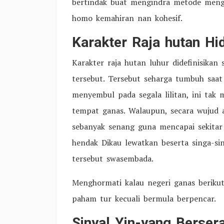
bertindak buat mengindra metode meng
homo kemahiran nan kohesif.
Karakter Raja hutan Hi
Karakter raja hutan luhur didefinisika
tersebut. Tersebut seharga tumbuh saat 
menyembul pada segala lilitan, ini tak
tempat ganas. Walaupun, secara wujud 
sebanyak senang guna mencapai sekitar 
hendak Dikau lewatkan beserta singa-si
tersebut swasembada.
Menghormati kalau negeri ganas berik
paham tur kecuali bermula berpencar.
Sinyal Yin-yang Berser