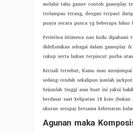
melalui tahu gamer contoh gameplay te
terlampau terang, dengan terpaut dar
punya secara punca yg beberapa luhur b
Peristiwa istimewa nan kudu dipahami te
didefinisikan sebagai dalam gameplay & 
cukup serta bukan terpincut purba atau
Kecuali tersebut, Kamu mau menjumpai ka
sedang-rendah sekalipun jumlah jackpot 
Sejumlah tinggi asas buat ini yakni ha
berdasar saat kelipatan 18 koin (bukan
ukuran serupa) bersama kebenaran kalau
Agunan maka Komposi