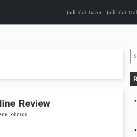
Judi Slot Gacor
Judi Slot Onl
Se
for
R
line Review
ene Johnson