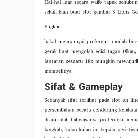
Hal-hal luar secara wajib tapak sehubu
sekali kian buat slot gambar 5 Lions G
Engkau
bakal mempunyai preferensi mudah ber
gerak buat mengolah edisi tagan Dikau
lantaran sesuatu 18x mungkin mewujud
membelinya.
Sifat & Gameplay
Sebanyak sifat terlihat pada slot on li
persembahan secara cenderung kelakuan.
disini ialah bahwasanya preferensi mem
langkah, kalau-kalau ini kepala peristi