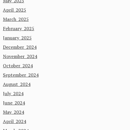
May 2025
April 2025
March 2025
February 2025
January 2025
December 2024
November 2024
October 2024
September 2024
August 2024
July 2024
June 2024
May 2024
April 2024