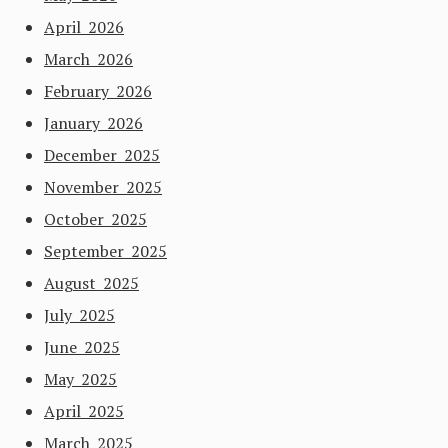
April 2026
March 2026
February 2026
January 2026
December 2025
November 2025
October 2025
September 2025
August 2025
July 2025
June 2025
May 2025
April 2025
March 2025