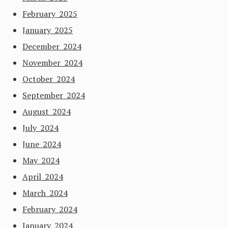
February 2025
January 2025
December 2024
November 2024
October 2024
September 2024
August 2024
July 2024
June 2024
May 2024
April 2024
March 2024
February 2024
January 2024