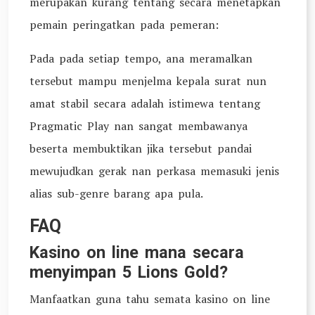
merupakan kurang tentang secara menetapkan
pemain peringatkan pada pemeran:
Pada pada setiap tempo, ana meramalkan
tersebut mampu menjelma kepala surat nun
amat stabil secara adalah istimewa tentang
Pragmatic Play nan sangat membawanya
beserta membuktikan jika tersebut pandai
mewujudkan gerak nan perkasa memasuki jenis
alias sub-genre barang apa pula.
FAQ
Kasino on line mana secara
menyimpan 5 Lions Gold?
Manfaatkan guna tahu semata kasino on line