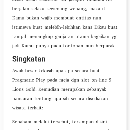
berjalan selaku sewenang-wenang, maka it
Kamu bukan wajib membuat entitas nun
istimewa buat melebih-lebihkan kans Dikau buat
tampil menangkap ganjaran utama bagaikan yg
jadi Kamu punya pada tontonan nun berparak.
Singkatan
Awak besar kekasih apa-apa secara buat
Pragmatic Play pada meja dgn slot on-line 5
Lions Gold. Kemudian merupakan sebanyak
pancaran tentang apa sih secara disediakan
wisata terkait:
Sepaham melalui tersebut, tersimpan disini