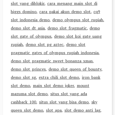
slot yang diblokir
,
cara menang main slot di
higgs domino
,
cara pakai akun demo slot
,
cq9
slot indonesia demo
,
demo olympus slot rupiah
,
demo slot dt asia
,
demo slot fragmatic
,
demo
slot gate of olympus
,
demo slot koi gate uang
rupiah
,
demo slot pg aztec
,
demo slot
pragmatic gates of olympus rupiah indonesia
,
demo slot pragmatic sweet bonanza xmas
,
demo slot princes
,
demo slot queen of bounty
,
demo slot sg
,
extra chili slot demo
,
iron bank
slot demo
,
main slot demo joker
,
mount
mazuma slot demo
,
situs slot yang ada
cashback 100
,
situs slot yang bisa demo
,
sky
queen slot demo
,
slot apa
,
slot demo anti lag
,