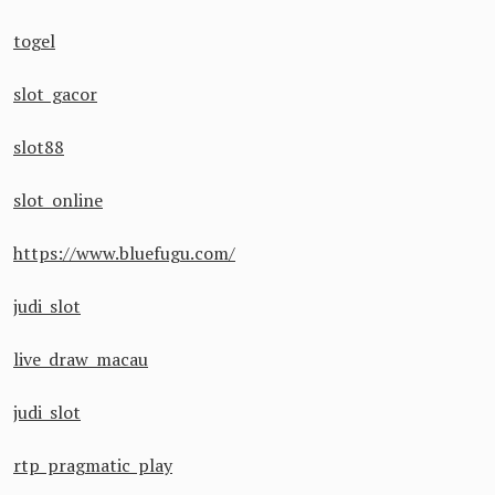
togel
slot gacor
slot88
slot online
https://www.bluefugu.com/
judi slot
live draw macau
judi slot
rtp pragmatic play