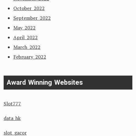
October 2022
September 2022
May 2022
April 2022
March 2022
February 2022
Award Winning Websites
Slot777
data hk
slot gacor