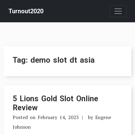
Skip
Turnout2020
to
content
Tag:
demo slot dt asia
5 Lions Gold Slot Online
Review
Posted on
February 14, 2023
by
Eugene
Johnson