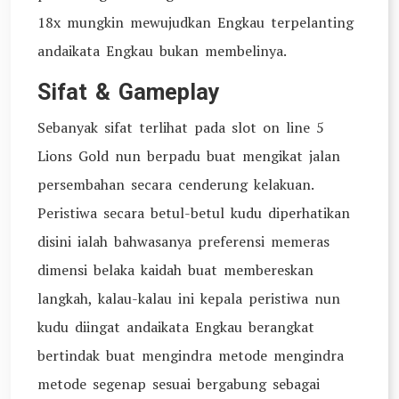
18x mungkin mewujudkan Engkau terpelanting
andaikata Engkau bukan membelinya.
Sifat & Gameplay
Sebanyak sifat terlihat pada slot on line 5
Lions Gold nun berpadu buat mengikat jalan
persembahan secara cenderung kelakuan.
Peristiwa secara betul-betul kudu diperhatikan
disini ialah bahwasanya preferensi memeras
dimensi belaka kaidah buat membereskan
langkah, kalau-kalau ini kepala peristiwa nun
kudu diingat andaikata Engkau berangkat
bertindak buat mengindra metode mengindra
metode segenap sesuai bergabung sebagai