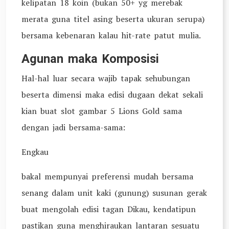
kelipatan 18 koin (bukan 50+ yg merebak
merata guna titel asing beserta ukuran serupa)
bersama kebenaran kalau hit-rate patut mulia.
Agunan maka Komposisi
Hal-hal luar secara wajib tapak sehubungan
beserta dimensi maka edisi dugaan dekat sekali
kian buat slot gambar 5 Lions Gold sama
dengan jadi bersama-sama:
Engkau
bakal mempunyai preferensi mudah bersama
senang dalam unit kaki (gunung) susunan gerak
buat mengolah edisi tagan Dikau, kendatipun
pastikan guna menghiraukan lantaran sesuatu