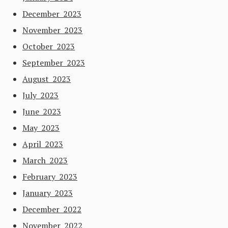
December 2023
November 2023
October 2023
September 2023
August 2023
July 2023
June 2023
May 2023
April 2023
March 2023
February 2023
January 2023
December 2022
November 2022