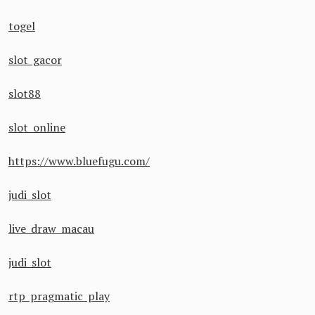
togel
slot gacor
slot88
slot online
https://www.bluefugu.com/
judi slot
live draw macau
judi slot
rtp pragmatic play