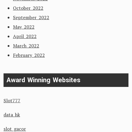
October 2022
September 2022
May 2022
April 2022
March 2022
February 2022
Award Winning Websites
Slot777
data hk
slot gacor