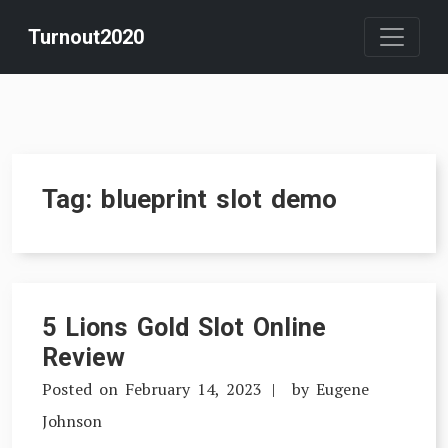
Skip
Turnout2020
to
content
Tag:
blueprint slot demo
5 Lions Gold Slot Online
Review
Posted on
February 14, 2023
by
Eugene
Johnson