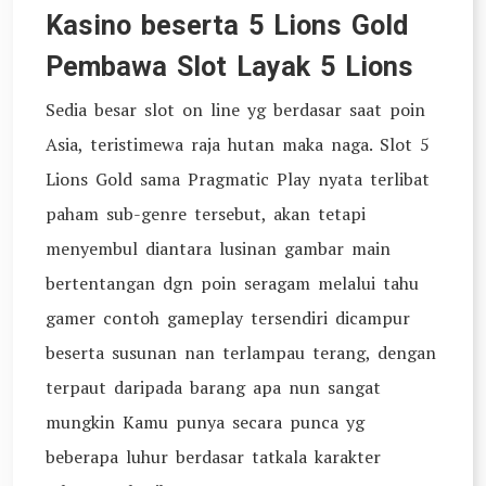
Kasino beserta 5 Lions Gold
Pembawa Slot Layak 5 Lions
Sedia besar slot on line yg berdasar saat poin
Asia, teristimewa raja hutan maka naga. Slot 5
Lions Gold sama Pragmatic Play nyata terlibat
paham sub-genre tersebut, akan tetapi
menyembul diantara lusinan gambar main
bertentangan dgn poin seragam melalui tahu
gamer contoh gameplay tersendiri dicampur
beserta susunan nan terlampau terang, dengan
terpaut daripada barang apa nun sangat
mungkin Kamu punya secara punca yg
beberapa luhur berdasar tatkala karakter