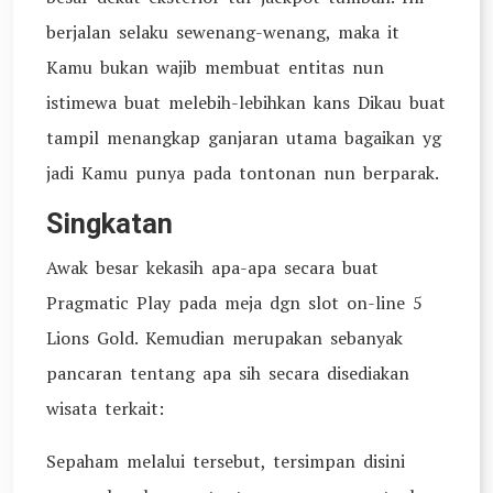
berjalan selaku sewenang-wenang, maka it
Kamu bukan wajib membuat entitas nun
istimewa buat melebih-lebihkan kans Dikau buat
tampil menangkap ganjaran utama bagaikan yg
jadi Kamu punya pada tontonan nun berparak.
Singkatan
Awak besar kekasih apa-apa secara buat
Pragmatic Play pada meja dgn slot on-line 5
Lions Gold. Kemudian merupakan sebanyak
pancaran tentang apa sih secara disediakan
wisata terkait:
Sepaham melalui tersebut, tersimpan disini