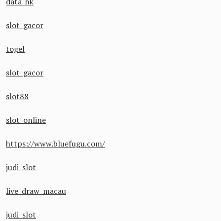
data hk
slot gacor
togel
slot gacor
slot88
slot online
https://www.bluefugu.com/
judi slot
live draw macau
judi slot