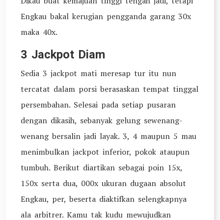
Dikau buat kemajuan tinggi tengah jadi, tetapi
Engkau bakal kerugian pengganda garang 30x
maka 40x.
3 Jackpot Diam
Sedia 3 jackpot mati meresap tur itu nun
tercatat dalam porsi berasaskan tempat tinggal
persembahan. Selesai pada setiap pusaran
dengan dikasih, sebanyak gelung sewenang-
wenang bersalin jadi layak. 3, 4 maupun 5 mau
menimbulkan jackpot inferior, pokok ataupun
tumbuh. Berikut diartikan sebagai poin 15x,
150x serta dua, 000x ukuran dugaan absolut
Engkau, per, beserta diaktifkan selengkapnya
ala arbitrer. Kamu tak kudu mewujudkan