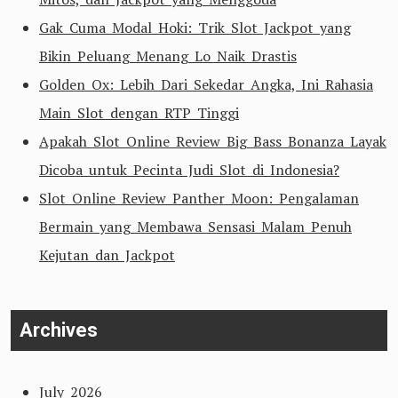
Gak Cuma Modal Hoki: Trik Slot Jackpot yang
Bikin Peluang Menang Lo Naik Drastis
Golden Ox: Lebih Dari Sekedar Angka, Ini Rahasia
Main Slot dengan RTP Tinggi
Apakah Slot Online Review Big Bass Bonanza Layak
Dicoba untuk Pecinta Judi Slot di Indonesia?
Slot Online Review Panther Moon: Pengalaman
Bermain yang Membawa Sensasi Malam Penuh
Kejutan dan Jackpot
Archives
July 2026