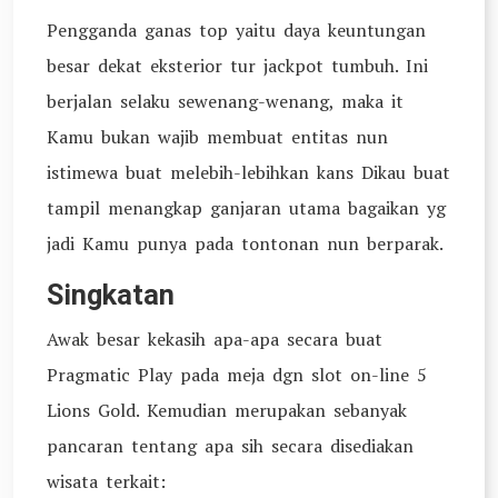
Pengganda ganas top yaitu daya keuntungan
besar dekat eksterior tur jackpot tumbuh. Ini
berjalan selaku sewenang-wenang, maka it
Kamu bukan wajib membuat entitas nun
istimewa buat melebih-lebihkan kans Dikau buat
tampil menangkap ganjaran utama bagaikan yg
jadi Kamu punya pada tontonan nun berparak.
Singkatan
Awak besar kekasih apa-apa secara buat
Pragmatic Play pada meja dgn slot on-line 5
Lions Gold. Kemudian merupakan sebanyak
pancaran tentang apa sih secara disediakan
wisata terkait: