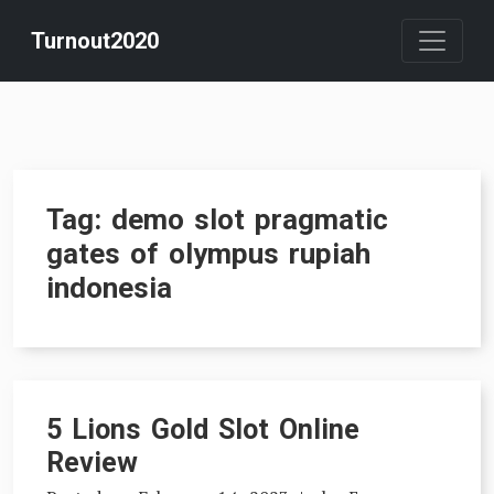
Skip
Turnout2020
to
content
Tag:
demo slot pragmatic
gates of olympus rupiah
indonesia
5 Lions Gold Slot Online
Review