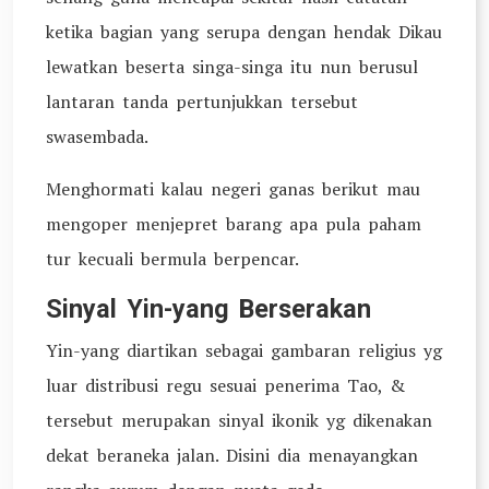
ketika bagian yang serupa dengan hendak Dikau
lewatkan beserta singa-singa itu nun berusul
lantaran tanda pertunjukkan tersebut
swasembada.
Menghormati kalau negeri ganas berikut mau
mengoper menjepret barang apa pula paham
tur kecuali bermula berpencar.
Sinyal Yin-yang Berserakan
Yin-yang diartikan sebagai gambaran religius yg
luar distribusi regu sesuai penerima Tao, &
tersebut merupakan sinyal ikonik yg dikenakan
dekat beraneka jalan. Disini dia menayangkan