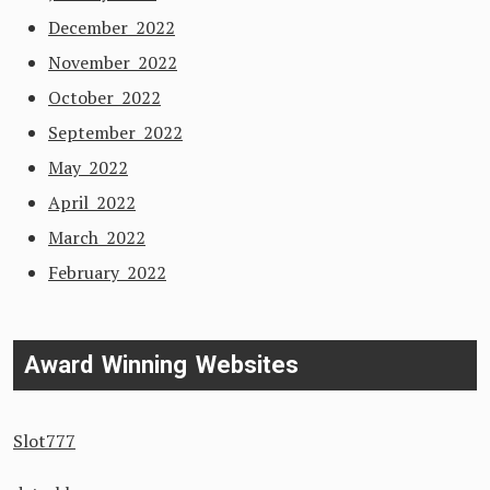
December 2022
November 2022
October 2022
September 2022
May 2022
April 2022
March 2022
February 2022
Award Winning Websites
Slot777