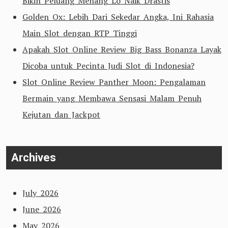
Bikin Peluang Menang Lo Naik Drastis
Golden Ox: Lebih Dari Sekedar Angka, Ini Rahasia
Main Slot dengan RTP Tinggi
Apakah Slot Online Review Big Bass Bonanza Layak
Dicoba untuk Pecinta Judi Slot di Indonesia?
Slot Online Review Panther Moon: Pengalaman
Bermain yang Membawa Sensasi Malam Penuh
Kejutan dan Jackpot
Archives
July 2026
June 2026
May 2026