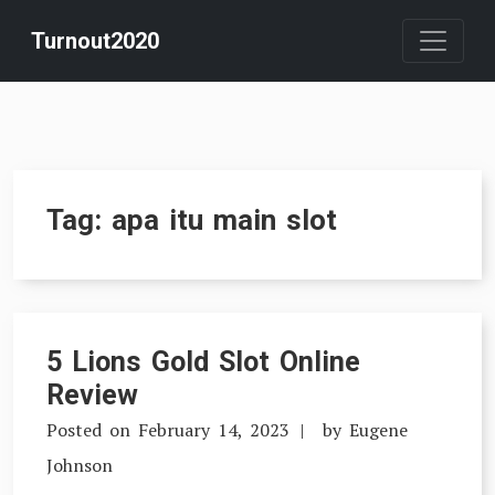
Skip
Turnout2020
to
content
Tag:
apa itu main slot
5 Lions Gold Slot Online
Review
Posted on
February 14, 2023
by
Eugene
Johnson