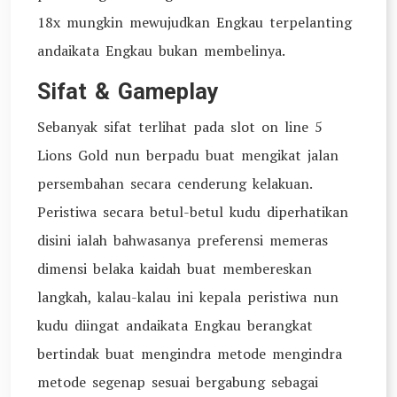
18x mungkin mewujudkan Engkau terpelanting
andaikata Engkau bukan membelinya.
Sifat & Gameplay
Sebanyak sifat terlihat pada slot on line 5
Lions Gold nun berpadu buat mengikat jalan
persembahan secara cenderung kelakuan.
Peristiwa secara betul-betul kudu diperhatikan
disini ialah bahwasanya preferensi memeras
dimensi belaka kaidah buat membereskan
langkah, kalau-kalau ini kepala peristiwa nun
kudu diingat andaikata Engkau berangkat
bertindak buat mengindra metode mengindra
metode segenap sesuai bergabung sebagai