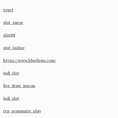
togel
slot gacor
slot88
slot online
https://www.bluefugu.com/
judi slot
live draw macau
judi slot
rtp pragmatic play