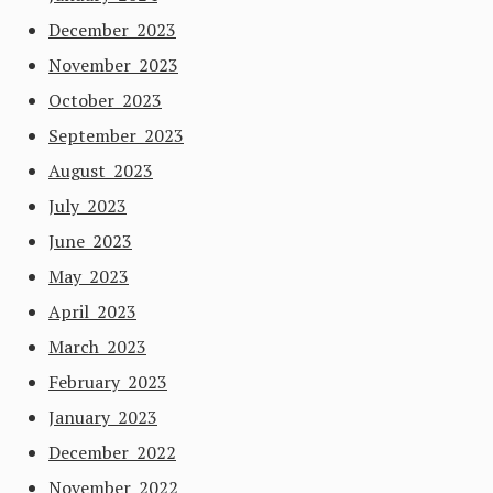
December 2023
November 2023
October 2023
September 2023
August 2023
July 2023
June 2023
May 2023
April 2023
March 2023
February 2023
January 2023
December 2022
November 2022