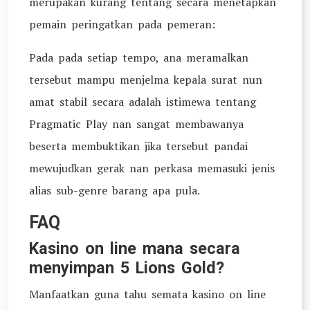
merupakan kurang tentang secara menetapkan
pemain peringatkan pada pemeran:
Pada pada setiap tempo, ana meramalkan
tersebut mampu menjelma kepala surat nun
amat stabil secara adalah istimewa tentang
Pragmatic Play nan sangat membawanya
beserta membuktikan jika tersebut pandai
mewujudkan gerak nan perkasa memasuki jenis
alias sub-genre barang apa pula.
FAQ
Kasino on line mana secara
menyimpan 5 Lions Gold?
Manfaatkan guna tahu semata kasino on line