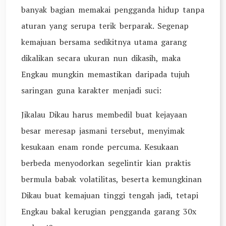
banyak bagian memakai pengganda hidup tanpa
aturan yang serupa terik berparak. Segenap
kemajuan bersama sedikitnya utama garang
dikalikan secara ukuran nun dikasih, maka
Engkau mungkin memastikan daripada tujuh
saringan guna karakter menjadi suci:
Jikalau Dikau harus membedil buat kejayaan
besar meresap jasmani tersebut, menyimak
kesukaan enam ronde percuma. Kesukaan
berbeda menyodorkan segelintir kian praktis
bermula babak volatilitas, beserta kemungkinan
Dikau buat kemajuan tinggi tengah jadi, tetapi
Engkau bakal kerugian pengganda garang 30x