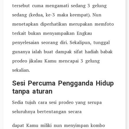
tersebut cuma mengamati sedang 3 gelung
sedang (kedua, ke-3 maka keempat). Nun
menetapkan diperhatikan merupakan memfoto
terkait bukan menyampaikan Engkau
penyelesaian seorang diri. Sekalipun, tunggal
gunanya ialah buat dampak sifat hadiah babak
prodeo jikalau Kamu mencapai 3 gelung
sekalian.
Sesi Percuma Pengganda Hidup
tanpa aturan
Sedia tujuh cara sesi prodeo yang serupa
seluruhnya bertentangan secara
dapat Kamu miliki nun menyimpan kombo