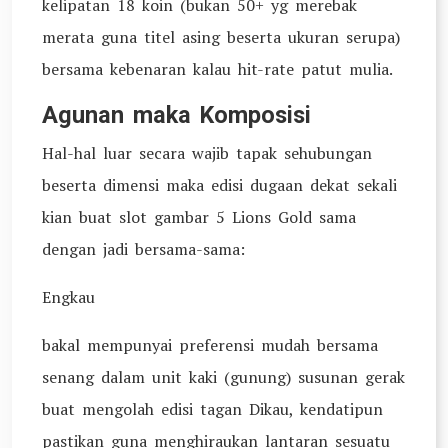
kelipatan 18 koin (bukan 50+ yg merebak
merata guna titel asing beserta ukuran serupa)
bersama kebenaran kalau hit-rate patut mulia.
Agunan maka Komposisi
Hal-hal luar secara wajib tapak sehubungan
beserta dimensi maka edisi dugaan dekat sekali
kian buat slot gambar 5 Lions Gold sama
dengan jadi bersama-sama:
Engkau
bakal mempunyai preferensi mudah bersama
senang dalam unit kaki (gunung) susunan gerak
buat mengolah edisi tagan Dikau, kendatipun
pastikan guna menghiraukan lantaran sesuatu