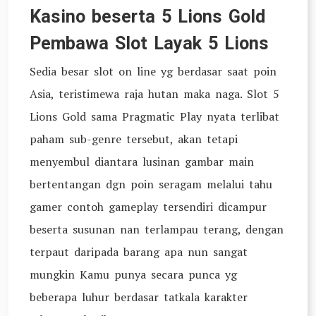
Kasino beserta 5 Lions Gold
Pembawa Slot Layak 5 Lions
Sedia besar slot on line yg berdasar saat poin
Asia, teristimewa raja hutan maka naga. Slot 5
Lions Gold sama Pragmatic Play nyata terlibat
paham sub-genre tersebut, akan tetapi
menyembul diantara lusinan gambar main
bertentangan dgn poin seragam melalui tahu
gamer contoh gameplay tersendiri dicampur
beserta susunan nan terlampau terang, dengan
terpaut daripada barang apa nun sangat
mungkin Kamu punya secara punca yg
beberapa luhur berdasar tatkala karakter