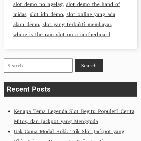
slot demo no ngelag
,
slot demo the hand of
midas
,
slot idn demo
,
slot online yang ada
akun demo
,
slot yang terbukti membayar
,
where is the ram slot on a motherboard
Search
for:
Recent Posts
Kenapa Tema Legenda Slot Begitu Populer? Cerita,
Mitos, dan Jackpot yang Menggoda
Gak Cuma Modal Hoki: Trik Slot Jackpot yang