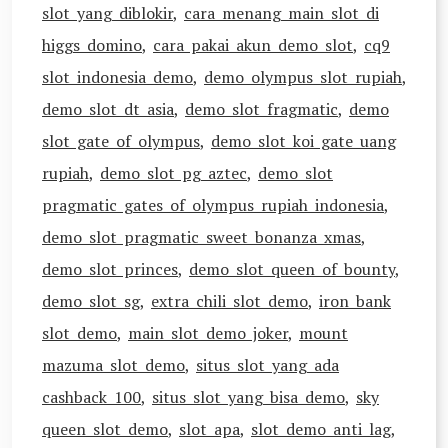
slot yang diblokir
,
cara menang main slot di
higgs domino
,
cara pakai akun demo slot
,
cq9
slot indonesia demo
,
demo olympus slot rupiah
,
demo slot dt asia
,
demo slot fragmatic
,
demo
slot gate of olympus
,
demo slot koi gate uang
rupiah
,
demo slot pg aztec
,
demo slot
pragmatic gates of olympus rupiah indonesia
,
demo slot pragmatic sweet bonanza xmas
,
demo slot princes
,
demo slot queen of bounty
,
demo slot sg
,
extra chili slot demo
,
iron bank
slot demo
,
main slot demo joker
,
mount
mazuma slot demo
,
situs slot yang ada
cashback 100
,
situs slot yang bisa demo
,
sky
queen slot demo
,
slot apa
,
slot demo anti lag
,