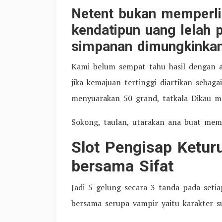
Netent bukan memperlih
kendatipun uang lelah 
simpanan dimungkinka
Kami belum sempat tahu hasil dengan 
jika kemajuan tertinggi diartikan sebag
menyuarakan 50 grand, tatkala Dikau m
Sokong, taulan, utarakan ana buat mem
Slot Pengisap Ketu
bersama Sifat
Jadi 5 gelung secara 3 tanda pada setia
bersama serupa vampir yaitu karakter su