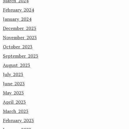
March 2024
February 2024
January 2024
December 2023
November 2023
October 2023
September 2023
August 2023
July 2023
June 2023
May 2023
April 2023
March 2023
February 2023