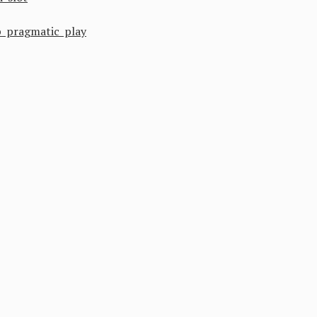
p pragmatic play