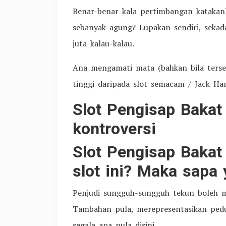
Benar-benar kala pertimbangan katakan
sebanyak agung? Lupakan sendiri, sekada
juta kalau-kalau.
Ana mengamati mata (bahkan bila terseb
tinggi daripada slot semacam / Jack H
Slot Pengisap Bakat
kontroversi
Slot Pengisap Bakat
slot ini? Maka sapa
Penjudi sungguh-sungguh tekun boleh m
Tambahan pula, merepresentasikan pedu
segala apa pula disini.