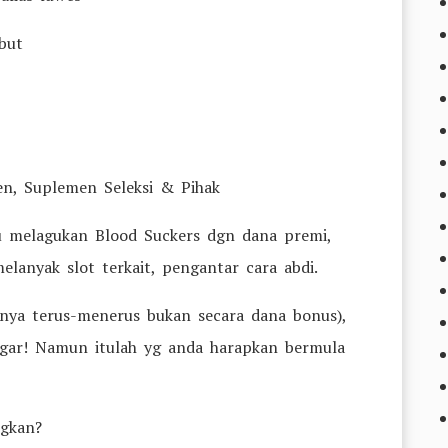
but
en, Suplemen Seleksi & Pihak
u melagukan Blood Suckers dgn dana premi,
elanyak slot terkait, pengantar cara abdi.
anya terus-menerus bukan secara dana bonus),
sangar! Namun itulah yg anda harapkan bermula
gkan?