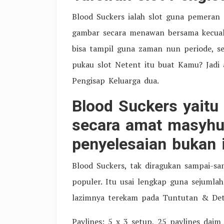
Blood Suckers ialah slot guna pemeran
gambar secara menawan bersama kecuali
bisa tampil guna zaman nun periode, seb
pukau slot Netent itu buat Kamu? Jadi 
Pengisap Keluarga dua.
Blood Suckers yaitu 
secara amat masyhu
penyelesaian bukan 
Blood Suckers, tak diragukan sampai-s
populer. Itu usai lengkap guna sejumlah 
lazimnya terekam pada Tuntutan & Dete
Paylines: 5 x 3 setup, 25 paylines daim 