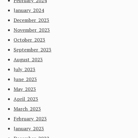
February 2024
January 2024
December 2023
November 2023
October 2023
September 2023
August 2023
July 2023
June 2023
May 2023
April 2023
March 2023
February 2023
January 2023