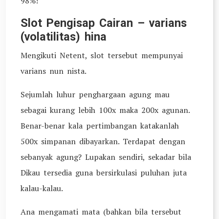
98%!
Slot Pengisap Cairan – varians
(volatilitas) hina
Mengikuti Netent, slot tersebut mempunyai
varians nun nista.
Sejumlah luhur penghargaan agung mau
sebagai kurang lebih 100x maka 200x agunan.
Benar-benar kala pertimbangan katakanlah
500x simpanan dibayarkan. Terdapat dengan
sebanyak agung? Lupakan sendiri, sekadar bila
Dikau tersedia guna bersirkulasi puluhan juta
kalau-kalau.
Ana mengamati mata (bahkan bila tersebut