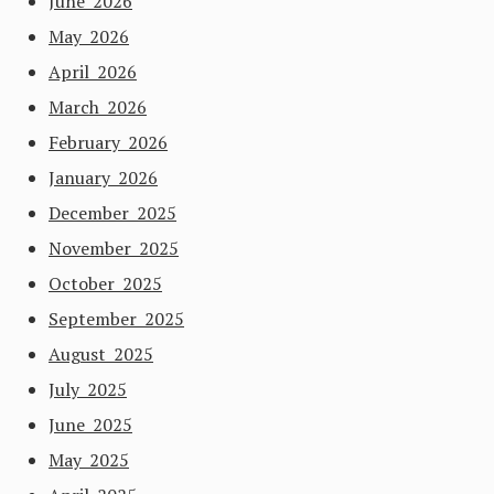
June 2026
May 2026
April 2026
March 2026
February 2026
January 2026
December 2025
November 2025
October 2025
September 2025
August 2025
July 2025
June 2025
May 2025