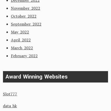
December 2022
November 2022
October 2022
September 2022
May 2022
April 2022
March 2022
February 2022
Award Winning Websites
Slot777
data hk