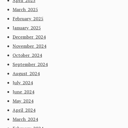
April 2025
March 2025
February 2025
January 2025
December 2024
November 2024
October 2024
September 2024
August 2024
July 2024
June 2024
May 2024
April 2024
March 2024