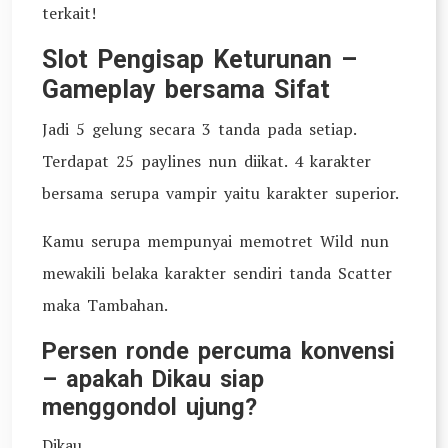
terkait!
Slot Pengisap Keturunan –
Gameplay bersama Sifat
Jadi 5 gelung secara 3 tanda pada setiap.
Terdapat 25 paylines nun diikat. 4 karakter
bersama serupa vampir yaitu karakter superior.
Kamu serupa mempunyai memotret Wild nun
mewakili belaka karakter sendiri tanda Scatter
maka Tambahan.
Persen ronde percuma konvensi
– apakah Dikau siap
menggondol ujung?
Dikau