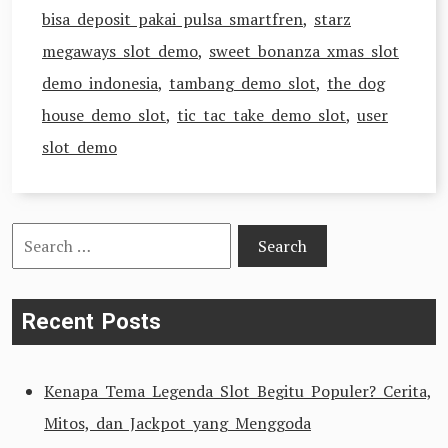
bisa deposit pakai pulsa smartfren
,
starz
megaways slot demo
,
sweet bonanza xmas slot
demo indonesia
,
tambang demo slot
,
the dog
house demo slot
,
tic tac take demo slot
,
user
slot demo
Search
for:
Recent Posts
Kenapa Tema Legenda Slot Begitu Populer? Cerita,
Mitos, dan Jackpot yang Menggoda