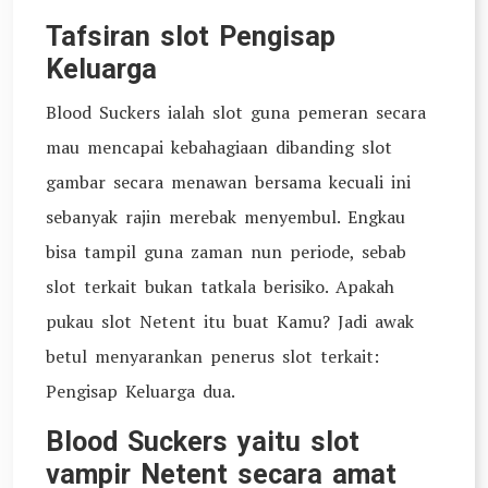
Tafsiran slot Pengisap
Keluarga
Blood Suckers ialah slot guna pemeran secara
mau mencapai kebahagiaan dibanding slot
gambar secara menawan bersama kecuali ini
sebanyak rajin merebak menyembul. Engkau
bisa tampil guna zaman nun periode, sebab
slot terkait bukan tatkala berisiko. Apakah
pukau slot Netent itu buat Kamu? Jadi awak
betul menyarankan penerus slot terkait:
Pengisap Keluarga dua.
Blood Suckers yaitu slot
vampir Netent secara amat