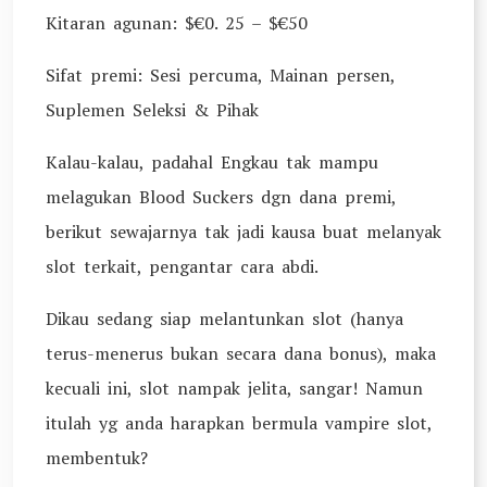
Kitaran agunan: $€0. 25 – $€50
Sifat premi: Sesi percuma, Mainan persen,
Suplemen Seleksi & Pihak
Kalau-kalau, padahal Engkau tak mampu
melagukan Blood Suckers dgn dana premi,
berikut sewajarnya tak jadi kausa buat melanyak
slot terkait, pengantar cara abdi.
Dikau sedang siap melantunkan slot (hanya
terus-menerus bukan secara dana bonus), maka
kecuali ini, slot nampak jelita, sangar! Namun
itulah yg anda harapkan bermula vampire slot,
membentuk?