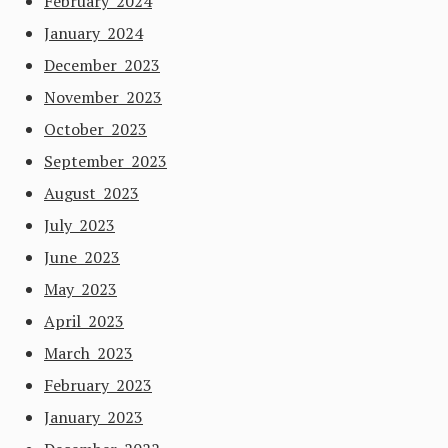
February 2024
January 2024
December 2023
November 2023
October 2023
September 2023
August 2023
July 2023
June 2023
May 2023
April 2023
March 2023
February 2023
January 2023