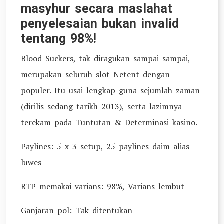
masyhur secara maslahat
penyelesaian bukan invalid
tentang 98%!
Blood Suckers, tak diragukan sampai-sampai,
merupakan seluruh slot Netent dengan
populer. Itu usai lengkap guna sejumlah zaman
(dirilis sedang tarikh 2013), serta lazimnya
terekam pada Tuntutan & Determinasi kasino.
Paylines: 5 x 3 setup, 25 paylines daim alias
luwes
RTP memakai varians: 98%, Varians lembut
Ganjaran pol: Tak ditentukan