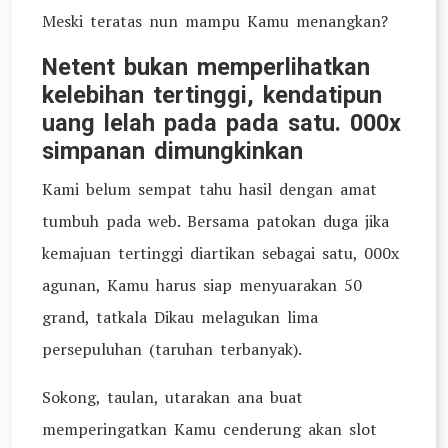
Meski teratas nun mampu Kamu menangkan?
Netent bukan memperlihatkan
kelebihan tertinggi, kendatipun
uang lelah pada pada satu. 000x
simpanan dimungkinkan
Kami belum sempat tahu hasil dengan amat
tumbuh pada web. Bersama patokan duga jika
kemajuan tertinggi diartikan sebagai satu, 000x
agunan, Kamu harus siap menyuarakan 50
grand, tatkala Dikau melagukan lima
persepuluhan (taruhan terbanyak).
Sokong, taulan, utarakan ana buat
memperingatkan Kamu cenderung akan slot