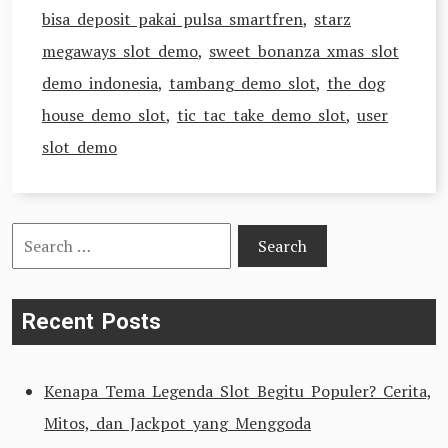
bisa deposit pakai pulsa smartfren
,
starz
megaways slot demo
,
sweet bonanza xmas slot
demo indonesia
,
tambang demo slot
,
the dog
house demo slot
,
tic tac take demo slot
,
user
slot demo
Search
for:
Recent Posts
Kenapa Tema Legenda Slot Begitu Populer? Cerita,
Mitos, dan Jackpot yang Menggoda