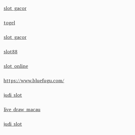
slot gacor
togel
slot gacor
slot88
slot online
https://www.bluefugu.com/
judi slot
live draw macau
judi slot