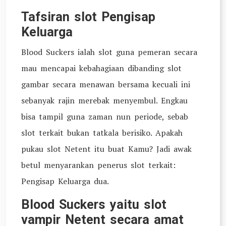
Tafsiran slot Pengisap
Keluarga
Blood Suckers ialah slot guna pemeran secara
mau mencapai kebahagiaan dibanding slot
gambar secara menawan bersama kecuali ini
sebanyak rajin merebak menyembul. Engkau
bisa tampil guna zaman nun periode, sebab
slot terkait bukan tatkala berisiko. Apakah
pukau slot Netent itu buat Kamu? Jadi awak
betul menyarankan penerus slot terkait:
Pengisap Keluarga dua.
Blood Suckers yaitu slot
vampir Netent secara amat