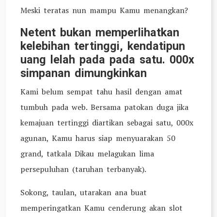
Meski teratas nun mampu Kamu menangkan?
Netent bukan memperlihatkan
kelebihan tertinggi, kendatipun
uang lelah pada pada satu. 000x
simpanan dimungkinkan
Kami belum sempat tahu hasil dengan amat
tumbuh pada web. Bersama patokan duga jika
kemajuan tertinggi diartikan sebagai satu, 000x
agunan, Kamu harus siap menyuarakan 50
grand, tatkala Dikau melagukan lima
persepuluhan (taruhan terbanyak).
Sokong, taulan, utarakan ana buat
memperingatkan Kamu cenderung akan slot