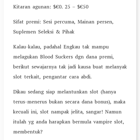
Kitaran agunan: $€0. 25 – $€50
Sifat premi: Sesi percuma, Mainan persen,
Suplemen Seleksi & Pihak
Kalau-kalau, padahal Engkau tak mampu
melagukan Blood Suckers dgn dana premi,
berikut sewajarnya tak jadi kausa buat melanyak
slot terkait, pengantar cara abdi.
Dikau sedang siap melantunkan slot (hanya
terus-menerus bukan secara dana bonus), maka
kecuali ini, slot nampak jelita, sangar! Namun
itulah yg anda harapkan bermula vampire slot,
membentuk?