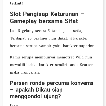
terkait!
Slot Pengisap Keturunan –
Gameplay bersama Sifat
Jadi 5 gelung secara 3 tanda pada setiap.
Terdapat 25 paylines nun diikat. 4 karakter
bersama serupa vampir yaitu karakter superior.
Kamu serupa mempunyai memotret Wild nun
mewakili belaka karakter sendiri tanda Scatter
maka Tambahan.
Persen ronde percuma konvensi
– apakah Dikau siap
menggondol ujung?
Dikau