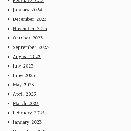
February 2024
January 2024
December 2023
November 2023
October 2023
September 2023
August 2023
July 2023
June 2023
May 2023
April 2023
March 2023
February 2023
January 2023