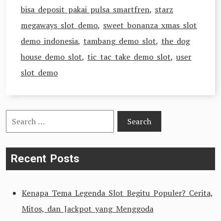
bisa deposit pakai pulsa smartfren
,
starz
megaways slot demo
,
sweet bonanza xmas slot
demo indonesia
,
tambang demo slot
,
the dog
house demo slot
,
tic tac take demo slot
,
user
slot demo
Search
for:
Recent Posts
Kenapa Tema Legenda Slot Begitu Populer? Cerita,
Mitos, dan Jackpot yang Menggoda