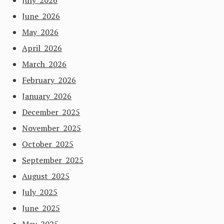
July 2026
June 2026
May 2026
April 2026
March 2026
February 2026
January 2026
December 2025
November 2025
October 2025
September 2025
August 2025
July 2025
June 2025