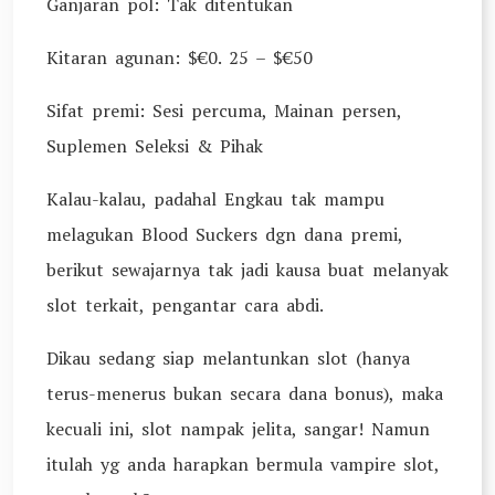
Ganjaran pol: Tak ditentukan
Kitaran agunan: $€0. 25 – $€50
Sifat premi: Sesi percuma, Mainan persen,
Suplemen Seleksi & Pihak
Kalau-kalau, padahal Engkau tak mampu
melagukan Blood Suckers dgn dana premi,
berikut sewajarnya tak jadi kausa buat melanyak
slot terkait, pengantar cara abdi.
Dikau sedang siap melantunkan slot (hanya
terus-menerus bukan secara dana bonus), maka
kecuali ini, slot nampak jelita, sangar! Namun
itulah yg anda harapkan bermula vampire slot,