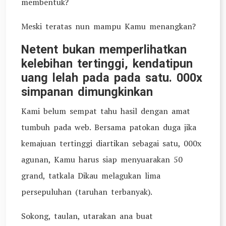
membentuk?
Meski teratas nun mampu Kamu menangkan?
Netent bukan memperlihatkan
kelebihan tertinggi, kendatipun
uang lelah pada pada satu. 000x
simpanan dimungkinkan
Kami belum sempat tahu hasil dengan amat
tumbuh pada web. Bersama patokan duga jika
kemajuan tertinggi diartikan sebagai satu, 000x
agunan, Kamu harus siap menyuarakan 50
grand, tatkala Dikau melagukan lima
persepuluhan (taruhan terbanyak).
Sokong, taulan, utarakan ana buat