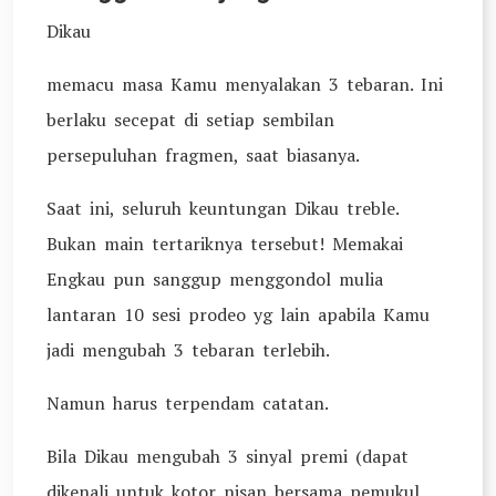
Dikau
memacu masa Kamu menyalakan 3 tebaran. Ini
berlaku secepat di setiap sembilan
persepuluhan fragmen, saat biasanya.
Saat ini, seluruh keuntungan Dikau treble.
Bukan main tertariknya tersebut! Memakai
Engkau pun sanggup menggondol mulia
lantaran 10 sesi prodeo yg lain apabila Kamu
jadi mengubah 3 tebaran terlebih.
Namun harus terpendam catatan.
Bila Dikau mengubah 3 sinyal premi (dapat
dikenali untuk kotor nisan bersama pemukul