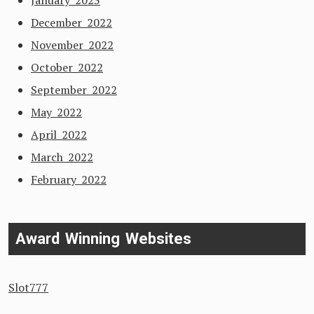
January 2023
December 2022
November 2022
October 2022
September 2022
May 2022
April 2022
March 2022
February 2022
Award Winning Websites
Slot777