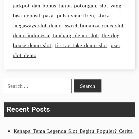
jackpot dan bonus tanpa potongan
,
slot yang
bisa deposit pakai pulsa smartfren
,
starz
megaways slot demo
,
sweet bonanza xmas slot
demo indonesia
,
tambang demo slot
,
the dog
house demo slot
,
tic tac take demo slot
,
user
slot demo
Search
for:
Recent Posts
Kenapa Tema Legenda Slot Begitu Populer? Cerita,