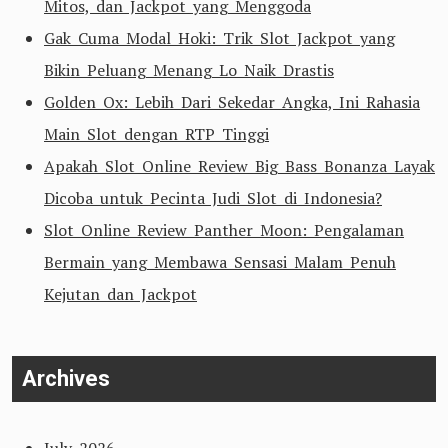
Mitos, dan Jackpot yang Menggoda
Gak Cuma Modal Hoki: Trik Slot Jackpot yang
Bikin Peluang Menang Lo Naik Drastis
Golden Ox: Lebih Dari Sekedar Angka, Ini Rahasia
Main Slot dengan RTP Tinggi
Apakah Slot Online Review Big Bass Bonanza Layak
Dicoba untuk Pecinta Judi Slot di Indonesia?
Slot Online Review Panther Moon: Pengalaman
Bermain yang Membawa Sensasi Malam Penuh
Kejutan dan Jackpot
Archives