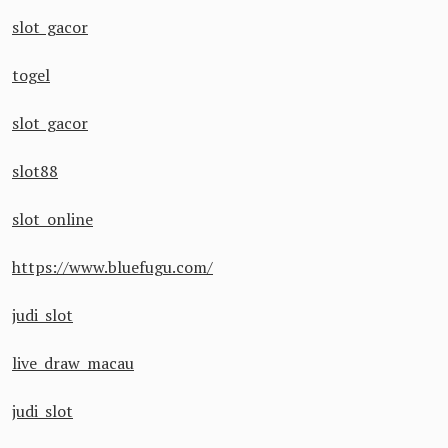
slot gacor
togel
slot gacor
slot88
slot online
https://www.bluefugu.com/
judi slot
live draw macau
judi slot