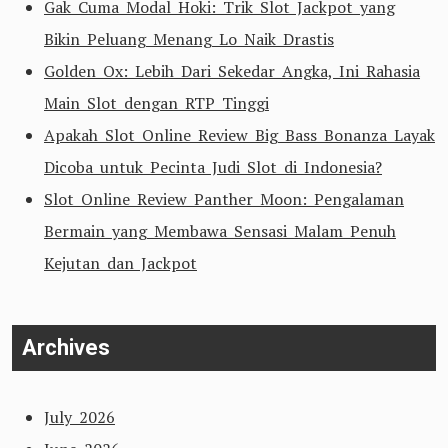
Gak Cuma Modal Hoki: Trik Slot Jackpot yang
Bikin Peluang Menang Lo Naik Drastis
Golden Ox: Lebih Dari Sekedar Angka, Ini Rahasia
Main Slot dengan RTP Tinggi
Apakah Slot Online Review Big Bass Bonanza Layak
Dicoba untuk Pecinta Judi Slot di Indonesia?
Slot Online Review Panther Moon: Pengalaman
Bermain yang Membawa Sensasi Malam Penuh
Kejutan dan Jackpot
Archives
July 2026