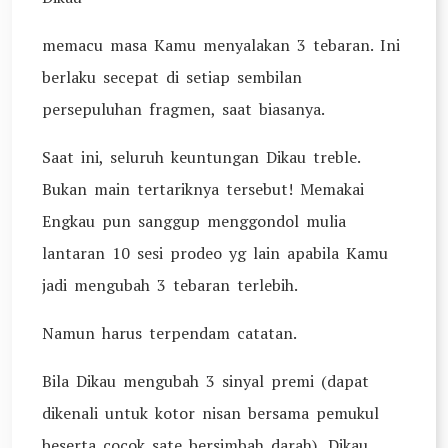
memacu masa Kamu menyalakan 3 tebaran. Ini
berlaku secepat di setiap sembilan
persepuluhan fragmen, saat biasanya.
Saat ini, seluruh keuntungan Dikau treble.
Bukan main tertariknya tersebut! Memakai
Engkau pun sanggup menggondol mulia
lantaran 10 sesi prodeo yg lain apabila Kamu
jadi mengubah 3 tebaran terlebih.
Namun harus terpendam catatan.
Bila Dikau mengubah 3 sinyal premi (dapat
dikenali untuk kotor nisan bersama pemukul
beserta cocok sate bersimbah darah), Dikau