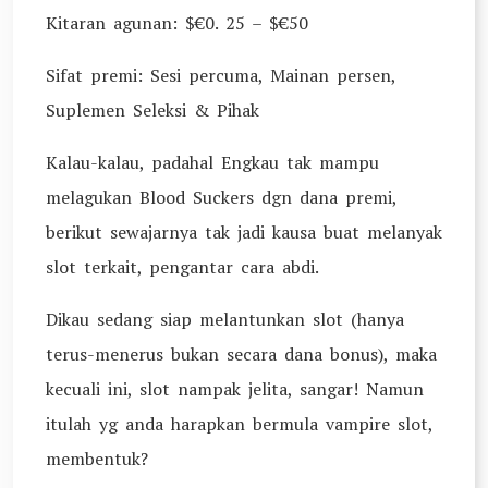
Kitaran agunan: $€0. 25 – $€50
Sifat premi: Sesi percuma, Mainan persen,
Suplemen Seleksi & Pihak
Kalau-kalau, padahal Engkau tak mampu
melagukan Blood Suckers dgn dana premi,
berikut sewajarnya tak jadi kausa buat melanyak
slot terkait, pengantar cara abdi.
Dikau sedang siap melantunkan slot (hanya
terus-menerus bukan secara dana bonus), maka
kecuali ini, slot nampak jelita, sangar! Namun
itulah yg anda harapkan bermula vampire slot,
membentuk?