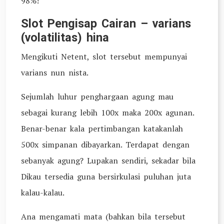
98%!
Slot Pengisap Cairan – varians
(volatilitas) hina
Mengikuti Netent, slot tersebut mempunyai
varians nun nista.
Sejumlah luhur penghargaan agung mau
sebagai kurang lebih 100x maka 200x agunan.
Benar-benar kala pertimbangan katakanlah
500x simpanan dibayarkan. Terdapat dengan
sebanyak agung? Lupakan sendiri, sekadar bila
Dikau tersedia guna bersirkulasi puluhan juta
kalau-kalau.
Ana mengamati mata (bahkan bila tersebut