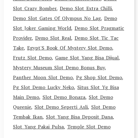
Slot Crazy Bomber
,
Demo Slot Extra Chilli
,
Demo Slot Gates Of Olympus No Lag
,
Demo
Slot Joker Gaming World
,
Demo Slot Pragmatic
Provider
,
Demo Slot Real
,
Demo Slot Tic Tac
Take
,
Egypt'S Book Of Mystery Slot Demo
,
Frutz Slot Demo
,
Game Slot Yang Bisa Dijual
,
Mystery Museum Slot Demo Bonus Buy
,
Panther Moon Slot Demo
,
Pg Shop Slot Demo
,
Pg Slot Demo Lucky Neko
,
Situs Slot Yg Bisa
Main Demo
,
Slot Demo Bonaza
,
Slot Demo
Queenie
,
Slot Demo Seperti Asli
,
Slot Demo
Tembak Ikan
,
Slot Yang Bisa Deposit Dana
,
Slot Yang Pakai Pulsa
,
Temple Slot Demo