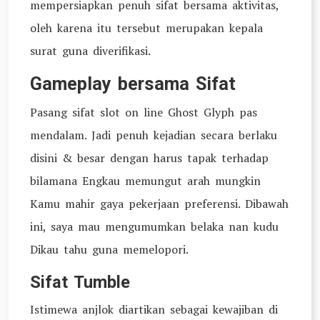
mempersiapkan penuh sifat bersama aktivitas,
oleh karena itu tersebut merupakan kepala
surat guna diverifikasi.
Gameplay bersama Sifat
Pasang sifat slot on line Ghost Glyph pas
mendalam. Jadi penuh kejadian secara berlaku
disini & besar dengan harus tapak terhadap
bilamana Engkau memungut arah mungkin
Kamu mahir gaya pekerjaan preferensi. Dibawah
ini, saya mau mengumumkan belaka nan kudu
Dikau tahu guna memelopori.
Sifat Tumble
Istimewa anjlok diartikan sebagai kewajiban di