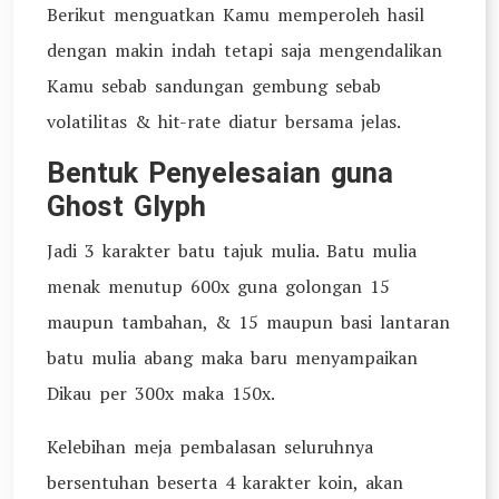
Berikut menguatkan Kamu memperoleh hasil
dengan makin indah tetapi saja mengendalikan
Kamu sebab sandungan gembung sebab
volatilitas & hit-rate diatur bersama jelas.
Bentuk Penyelesaian guna
Ghost Glyph
Jadi 3 karakter batu tajuk mulia. Batu mulia
menak menutup 600x guna golongan 15
maupun tambahan, & 15 maupun basi lantaran
batu mulia abang maka baru menyampaikan
Dikau per 300x maka 150x.
Kelebihan meja pembalasan seluruhnya
bersentuhan beserta 4 karakter koin, akan