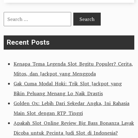
Search
for:
Recent Posts
Kenapa Tema Legenda Slot Begitu Populer? Cerita,
Mitos, dan Jackpot yang Menggoda
Gak Cuma Modal Hoki: Trik Slot Jackpot yang
Bikin Peluang Menang Lo Naik Drastis
Golden Ox: Lebih Dari Sekedar Angka, Ini Rahasia
Main Slot dengan RTP Tinggi
Apakah Slot Online Review Big Bass Bonanza Layak
Dicoba untuk Pecinta Judi Slot di Indonesia?