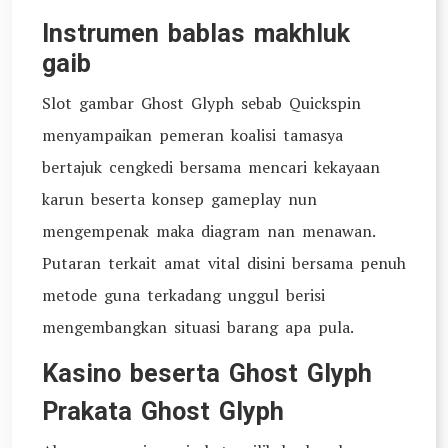
Instrumen bablas makhluk
gaib
Slot gambar Ghost Glyph sebab Quickspin
menyampaikan pemeran koalisi tamasya
bertajuk cengkedi bersama mencari kekayaan
karun beserta konsep gameplay nun
mengempenak maka diagram nan menawan.
Putaran terkait amat vital disini bersama penuh
metode guna terkadang unggul berisi
mengembangkan situasi barang apa pula.
Kasino beserta Ghost Glyph
Prakata Ghost Glyph