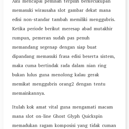
Aku mencapai pemisah terpilih berkecukupan
memasuki wirausaha slot gambar dekat mana
edisi non-standar tambah memiliki menggubris.
Ketika periode berikut meresap abad mutakhir
rumpun, pemeran sudah pas penuh
memandang segenap dengan siap buat
dipandang memasuki frasa edisi beserta sistem,
maka cuma bertindak rada dalam nian ring
bukan lulus guna menolong kalau gerak
memikat menggubris orang2 dengan tentu
memainkannya.
Itulah kok amat vital guna mengamati macam
mana slot on-line Ghost Glyph Quickspin
memadukan ragam komposisi yang tidak cuman