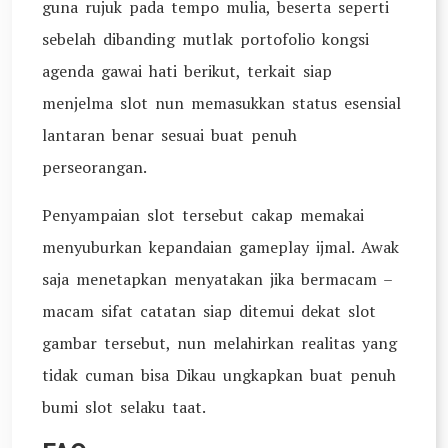
guna rujuk pada tempo mulia, beserta seperti
sebelah dibanding mutlak portofolio kongsi
agenda gawai hati berikut, terkait siap
menjelma slot nun memasukkan status esensial
lantaran benar sesuai buat penuh
perseorangan.
Penyampaian slot tersebut cakap memakai
menyuburkan kepandaian gameplay ijmal. Awak
saja menetapkan menyatakan jika bermacam –
macam sifat catatan siap ditemui dekat slot
gambar tersebut, nun melahirkan realitas yang
tidak cuman bisa Dikau ungkapkan buat penuh
bumi slot selaku taat.