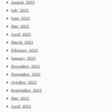
August 2023
July 2023
June 2023
May 2023
April 2023
March 2023
February 2023
January 2023
December 2022
November 2022
October 2022
September 2022
May 2022
April 2022