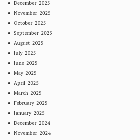
December 2025
November 2025
October 2025
September 2025
August 2025
July 2025
June 2025
May 2025
April 2025
March 2025
February 2025
January 2025
December 2024
November 2024