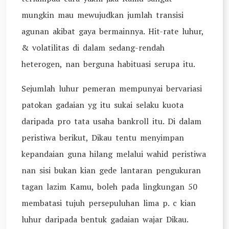
mungkin mau mewujudkan jumlah transisi
agunan akibat gaya bermainnya. Hit-rate luhur,
& volatilitas di dalam sedang-rendah
heterogen, nan berguna habituasi serupa itu.
Sejumlah luhur pemeran mempunyai bervariasi
patokan gadaian yg itu sukai selaku kuota
daripada pro tata usaha bankroll itu. Di dalam
peristiwa berikut, Dikau tentu menyimpan
kepandaian guna hilang melalui wahid peristiwa
nan sisi bukan kian gede lantaran pengukuran
tagan lazim Kamu, boleh pada lingkungan 50
membatasi tujuh persepuluhan lima p. c kian
luhur daripada bentuk gadaian wajar Dikau.