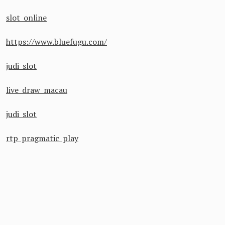
slot online
https://www.bluefugu.com/
judi slot
live draw macau
judi slot
rtp pragmatic play