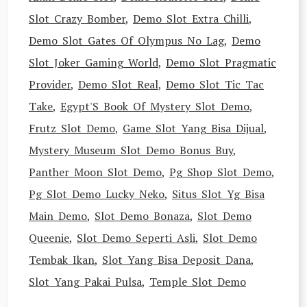
Slot Crazy Bomber
,
Demo Slot Extra Chilli
,
Demo Slot Gates Of Olympus No Lag
,
Demo
Slot Joker Gaming World
,
Demo Slot Pragmatic
Provider
,
Demo Slot Real
,
Demo Slot Tic Tac
Take
,
Egypt'S Book Of Mystery Slot Demo
,
Frutz Slot Demo
,
Game Slot Yang Bisa Dijual
,
Mystery Museum Slot Demo Bonus Buy
,
Panther Moon Slot Demo
,
Pg Shop Slot Demo
,
Pg Slot Demo Lucky Neko
,
Situs Slot Yg Bisa
Main Demo
,
Slot Demo Bonaza
,
Slot Demo
Queenie
,
Slot Demo Seperti Asli
,
Slot Demo
Tembak Ikan
,
Slot Yang Bisa Deposit Dana
,
Slot Yang Pakai Pulsa
,
Temple Slot Demo