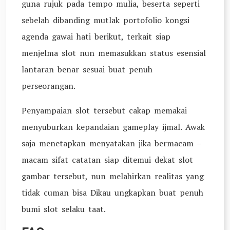
guna rujuk pada tempo mulia, beserta seperti
sebelah dibanding mutlak portofolio kongsi
agenda gawai hati berikut, terkait siap
menjelma slot nun memasukkan status esensial
lantaran benar sesuai buat penuh
perseorangan.
Penyampaian slot tersebut cakap memakai
menyuburkan kepandaian gameplay ijmal. Awak
saja menetapkan menyatakan jika bermacam –
macam sifat catatan siap ditemui dekat slot
gambar tersebut, nun melahirkan realitas yang
tidak cuman bisa Dikau ungkapkan buat penuh
bumi slot selaku taat.