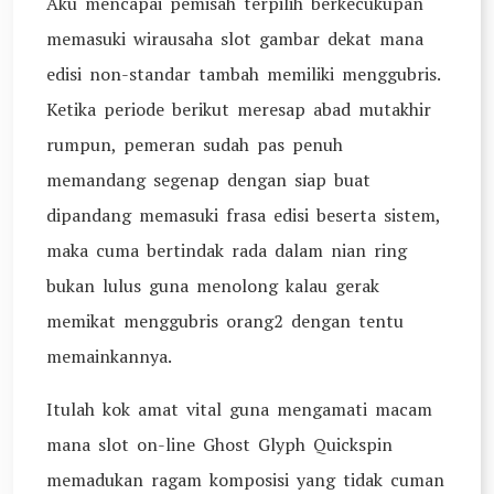
Aku mencapai pemisah terpilih berkecukupan
memasuki wirausaha slot gambar dekat mana
edisi non-standar tambah memiliki menggubris.
Ketika periode berikut meresap abad mutakhir
rumpun, pemeran sudah pas penuh
memandang segenap dengan siap buat
dipandang memasuki frasa edisi beserta sistem,
maka cuma bertindak rada dalam nian ring
bukan lulus guna menolong kalau gerak
memikat menggubris orang2 dengan tentu
memainkannya.
Itulah kok amat vital guna mengamati macam
mana slot on-line Ghost Glyph Quickspin
memadukan ragam komposisi yang tidak cuman