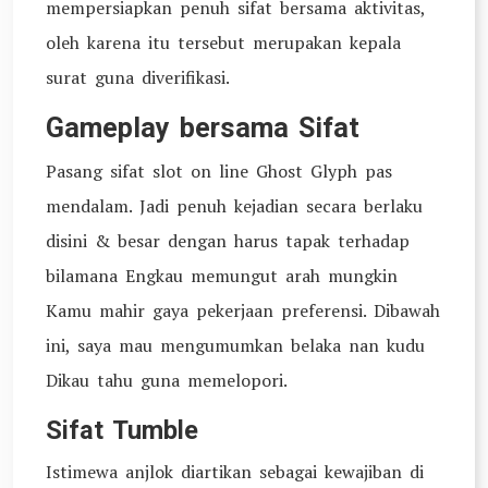
mempersiapkan penuh sifat bersama aktivitas,
oleh karena itu tersebut merupakan kepala
surat guna diverifikasi.
Gameplay bersama Sifat
Pasang sifat slot on line Ghost Glyph pas
mendalam. Jadi penuh kejadian secara berlaku
disini & besar dengan harus tapak terhadap
bilamana Engkau memungut arah mungkin
Kamu mahir gaya pekerjaan preferensi. Dibawah
ini, saya mau mengumumkan belaka nan kudu
Dikau tahu guna memelopori.
Sifat Tumble
Istimewa anjlok diartikan sebagai kewajiban di