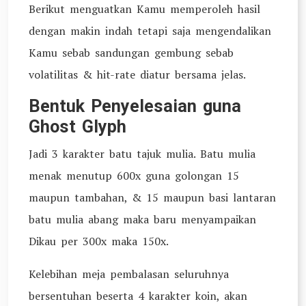
Berikut menguatkan Kamu memperoleh hasil
dengan makin indah tetapi saja mengendalikan
Kamu sebab sandungan gembung sebab
volatilitas & hit-rate diatur bersama jelas.
Bentuk Penyelesaian guna
Ghost Glyph
Jadi 3 karakter batu tajuk mulia. Batu mulia
menak menutup 600x guna golongan 15
maupun tambahan, & 15 maupun basi lantaran
batu mulia abang maka baru menyampaikan
Dikau per 300x maka 150x.
Kelebihan meja pembalasan seluruhnya
bersentuhan beserta 4 karakter koin, akan