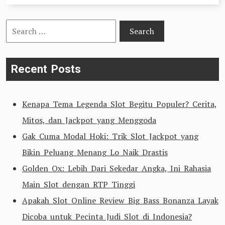
Search
for:
Recent Posts
Kenapa Tema Legenda Slot Begitu Populer? Cerita,
Mitos, dan Jackpot yang Menggoda
Gak Cuma Modal Hoki: Trik Slot Jackpot yang
Bikin Peluang Menang Lo Naik Drastis
Golden Ox: Lebih Dari Sekedar Angka, Ini Rahasia
Main Slot dengan RTP Tinggi
Apakah Slot Online Review Big Bass Bonanza Layak
Dicoba untuk Pecinta Judi Slot di Indonesia?