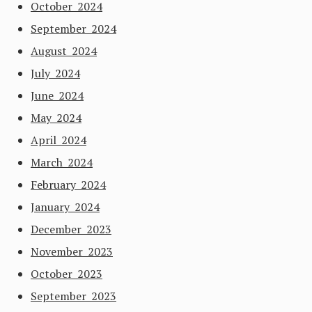
October 2024
September 2024
August 2024
July 2024
June 2024
May 2024
April 2024
March 2024
February 2024
January 2024
December 2023
November 2023
October 2023
September 2023