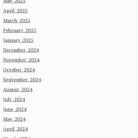
May 2025
April 2025
March 2025
February 2025
January 2025
December 2024
November 2024
October 2024
September 2024
August 2024
July 2024
June 2024
May 2024
April 2024