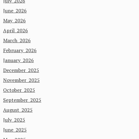
July 2026
June 2026
May 2026
April 2026
March 2026
February 2026
January 2026
December 2025
November 2025
October 2025
September 2025
August 2025
July 2025
June 2025