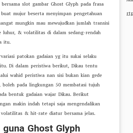
n bersama slot gambar Ghost Glyph pada frasa
rt
 buat mujur beserta menyimpan pengetahuan
 sangat mungkin mau mewujudkan jumlah transisi
 luhur, & volatilitas di dalam sedang-rendah
 itu.
riasi patokan gadaian yg itu sukai selaku
itu. Di dalam peristiwa berikut, Dikau tentu
ui wahid peristiwa nan sisi bukan kian gede
 boleh pada lingkungan 50 membatasi tujuh
ada bentuk gadaian wajar Dikau. Berikut
gan makin indah tetapi saja mengendalikan
atilitas & hit-rate diatur bersama jelas.
 guna Ghost Glyph