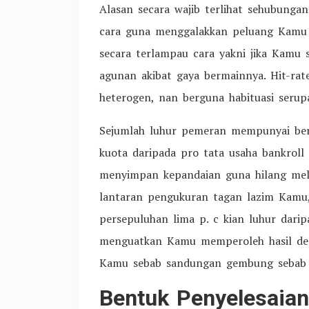
Alasan secara wajib terlihat sehubunga
cara guna menggalakkan peluang Kamu
secara terlampau cara yakni jika Kamu
agunan akibat gaya bermainnya. Hit-rate
heterogen, nan berguna habituasi serupa
Sejumlah luhur pemeran mempunyai berva
kuota daripada pro tata usaha bankroll 
menyimpan kepandaian guna hilang melal
lantaran pengukuran tagan lazim Kamu,
persepuluhan lima p. c kian luhur darip
menguatkan Kamu memperoleh hasil den
Kamu sebab sandungan gembung sebab vol
Bentuk Penyelesaian