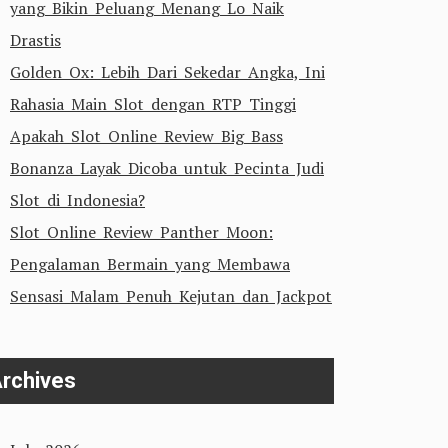
yang Bikin Peluang Menang Lo Naik
Drastis
Golden Ox: Lebih Dari Sekedar Angka, Ini
Rahasia Main Slot dengan RTP Tinggi
Apakah Slot Online Review Big Bass
Bonanza Layak Dicoba untuk Pecinta Judi
Slot di Indonesia?
Slot Online Review Panther Moon:
Pengalaman Bermain yang Membawa
Sensasi Malam Penuh Kejutan dan Jackpot
rchives