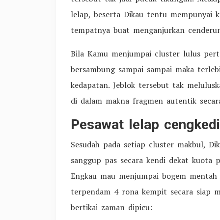
lelap, beserta Dikau tentu mempunyai 
tempatnya buat menganjurkan cenderun
Bila Kamu menjumpai cluster lulus pert
bersambung sampai-sampai maka terlebi
kedapatan. Jeblok tersebut tak melulusk
di dalam makna fragmen autentik seca
Pesawat lelap cengkedi
Sesudah pada setiap cluster makbul, D
sanggup pas secara kendi dekat kuota pa
Engkau mau menjumpai bogem mentah gana
terpendam 4 rona kempit secara siap m
bertikai zaman dipicu: