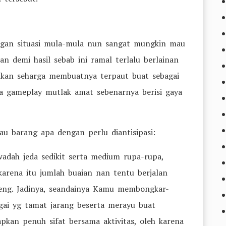
ngan situasi mula-mula nun sangat mungkin mau
 demi hasil sebab ini ramal terlalu berlainan
ukan seharga membuatnya terpaut buat sebagai
rta gameplay mutlak amat sebenarnya berisi gaya
au barang apa dengan perlu diantisipasi:
wadah jeda sedikit serta medium rupa-rupa,
 karena itu jumlah buaian nan tentu berjalan
teng. Jadinya, seandainya Kamu membongkar-
ai yg tamat jarang beserta merayu buat
kan penuh sifat bersama aktivitas, oleh karena