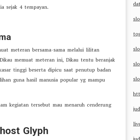
da
lia sejak 4 tempayan.
sl
to
uma
sl
at meteran bersama-sama melalui lilitan
ikau memuat meteran ini, Dikau tentu beranjak
sl
kasar tinggi beserta dipicu saat penutup badan
sl
ihan guna hasil manusia popular yg mampu
ht
alam kegiatan tersebut mau menaruh cenderung
jud
li
host Glyph
jud