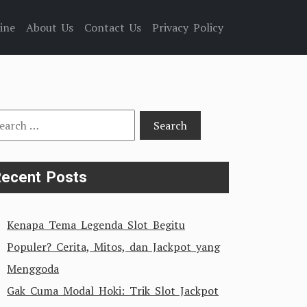
ine
About Us
Contact Us
Privacy Policy
arch
:
ecent Posts
Kenapa Tema Legenda Slot Begitu
Populer? Cerita, Mitos, dan Jackpot yang
Menggoda
Gak Cuma Modal Hoki: Trik Slot Jackpot