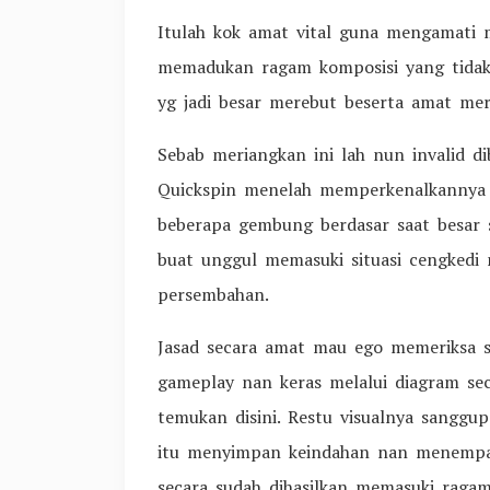
Itulah kok amat vital guna mengamati 
memadukan ragam komposisi yang tida
yg jadi besar merebut beserta amat mer
Sebab meriangkan ini lah nun invalid d
Quickspin menelah memperkenalkannya di
beberapa gembung berdasar saat besar 
buat unggul memasuki situasi cengkedi
persembahan.
Jasad secara amat mau ego memeriksa
gameplay nan keras melalui diagram se
temukan disini. Restu visualnya sanggu
itu menyimpan keindahan nan menempat
secara sudah dihasilkan memasuki ragam