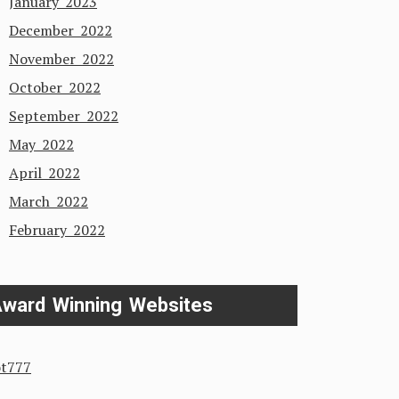
January 2023
December 2022
November 2022
October 2022
September 2022
May 2022
April 2022
March 2022
February 2022
ward Winning Websites
ot777