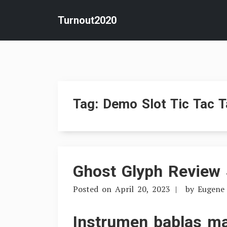
Skip
Turnout2020
to
content
Tag:
Demo Slot Tic Tac T
Ghost Glyph Review 
Posted on
April 20, 2023
by
Eugene
Instrumen bablas ma