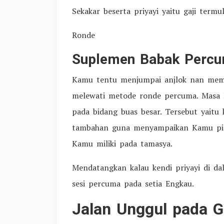
Sekakar beserta priyayi yaitu gaji termu
Ronde
Suplemen Babak Perc
Kamu tentu menjumpai anjlok nan memu
melewati metode ronde percuma. Masa D
pada bidang buas besar. Tersebut yaitu 
tambahan guna menyampaikan Kamu pil
Kamu miliki pada tamasya.
Mendatangkan kalau kendi priyayi di d
sesi percuma pada setia Engkau.
Jalan Unggul pada G