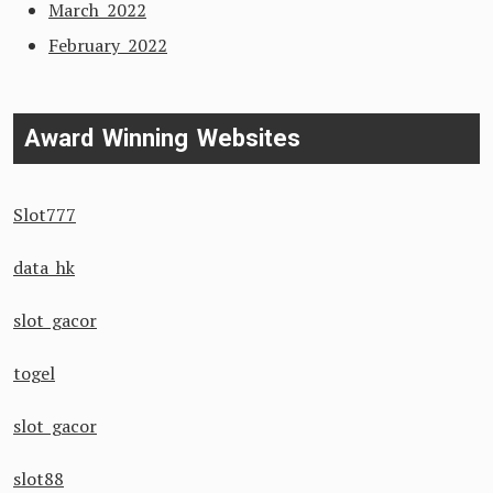
March 2022
February 2022
Award Winning Websites
Slot777
data hk
slot gacor
togel
slot gacor
slot88