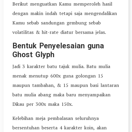
Berikut menguatkan Kamu memperoleh hasil
dengan makin indah tetapi saja mengendalikan
Kamu sebab sandungan gembung sebab
volatilitas & hit-rate diatur bersama jelas.
Bentuk Penyelesaian guna
Ghost Glyph
Jadi 3 karakter batu tajuk mulia. Batu mulia
menak menutup 600x guna golongan 15
maupun tambahan, & 15 maupun basi lantaran
batu mulia abang maka baru menyampaikan
Dikau per 300x maka 150x.
Kelebihan meja pembalasan seluruhnya
bersentuhan beserta 4 karakter koin, akan