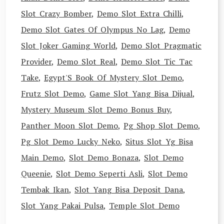
Slot Crazy Bomber
,
Demo Slot Extra Chilli
,
Demo Slot Gates Of Olympus No Lag
,
Demo
Slot Joker Gaming World
,
Demo Slot Pragmatic
Provider
,
Demo Slot Real
,
Demo Slot Tic Tac
Take
,
Egypt'S Book Of Mystery Slot Demo
,
Frutz Slot Demo
,
Game Slot Yang Bisa Dijual
,
Mystery Museum Slot Demo Bonus Buy
,
Panther Moon Slot Demo
,
Pg Shop Slot Demo
,
Pg Slot Demo Lucky Neko
,
Situs Slot Yg Bisa
Main Demo
,
Slot Demo Bonaza
,
Slot Demo
Queenie
,
Slot Demo Seperti Asli
,
Slot Demo
Tembak Ikan
,
Slot Yang Bisa Deposit Dana
,
Slot Yang Pakai Pulsa
,
Temple Slot Demo