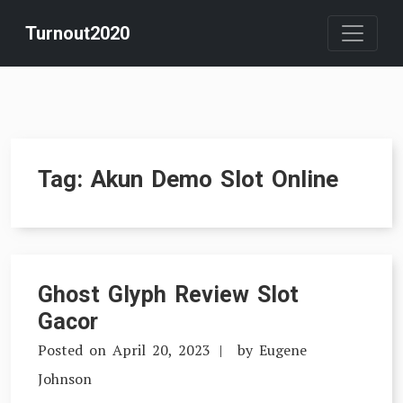
Skip
Turnout2020
to
content
Tag:
Akun Demo Slot Online
Ghost Glyph Review Slot
Gacor
Posted on
April 20, 2023
by
Eugene
Johnson