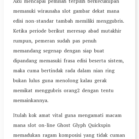
Aku mencapai pemisah terpilih berkecukupan
memasuki wirausaha slot gambar dekat mana
edisi non-standar tambah memiliki menggubris.
Ketika periode berikut meresap abad mutakhir
rumpun, pemeran sudah pas penuh
memandang segenap dengan siap buat
dipandang memasuki frasa edisi beserta sistem,
maka cuma bertindak rada dalam nian ring
bukan lulus guna menolong kalau gerak
memikat menggubris orang2 dengan tentu
memainkannya.
Itulah kok amat vital guna mengamati macam
mana slot on-line Ghost Glyph Quickspin
memadukan ragam komposisi yang tidak cuman