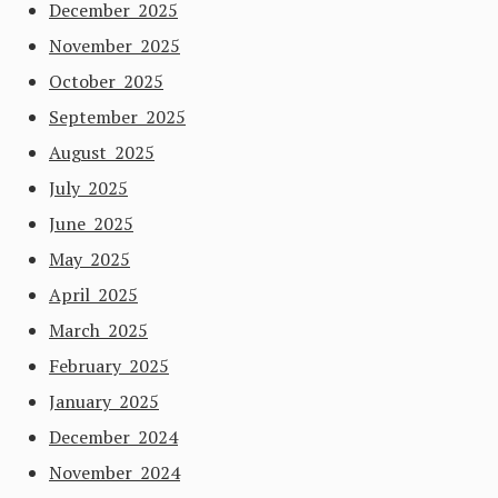
December 2025
November 2025
October 2025
September 2025
August 2025
July 2025
June 2025
May 2025
April 2025
March 2025
February 2025
January 2025
December 2024
November 2024