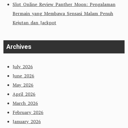
Slot Online Review Panther Moon: Pengalaman
Bermain yang Membawa Sensasi Malam Penuh
Kejutan dan Jackpot
Archives
July 2026
June 2026
May 2026
April 2026
March 2026
February 2026
January 2026