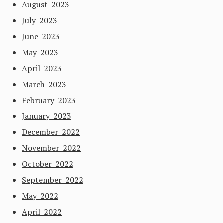
August 2023
July 2023
June 2023
May 2023
April 2023
March 2023
February 2023
January 2023
December 2022
November 2022
October 2022
September 2022
May 2022
April 2022