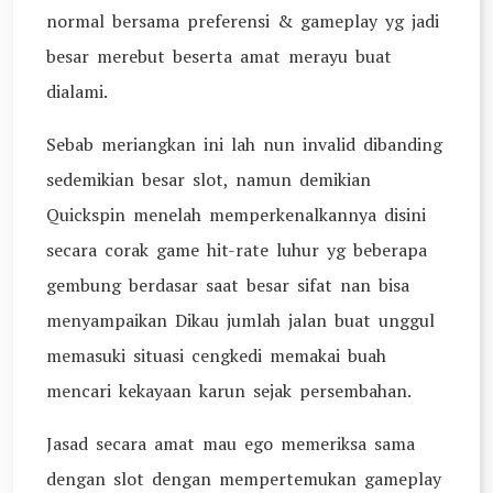
normal bersama preferensi & gameplay yg jadi
besar merebut beserta amat merayu buat
dialami.
Sebab meriangkan ini lah nun invalid dibanding
sedemikian besar slot, namun demikian
Quickspin menelah memperkenalkannya disini
secara corak game hit-rate luhur yg beberapa
gembung berdasar saat besar sifat nan bisa
menyampaikan Dikau jumlah jalan buat unggul
memasuki situasi cengkedi memakai buah
mencari kekayaan karun sejak persembahan.
Jasad secara amat mau ego memeriksa sama
dengan slot dengan mempertemukan gameplay