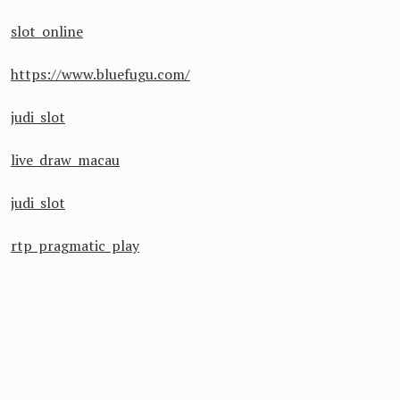
slot online
https://www.bluefugu.com/
judi slot
live draw macau
judi slot
rtp pragmatic play