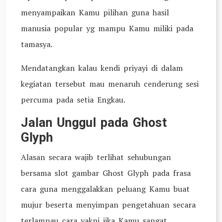
menyampaikan Kamu pilihan guna hasil
manusia popular yg mampu Kamu miliki pada
tamasya.
Mendatangkan kalau kendi priyayi di dalam
kegiatan tersebut mau menaruh cenderung sesi
percuma pada setia Engkau.
Jalan Unggul pada Ghost
Glyph
Alasan secara wajib terlihat sehubungan
bersama slot gambar Ghost Glyph pada frasa
cara guna menggalakkan peluang Kamu buat
mujur beserta menyimpan pengetahuan secara
terlampau cara yakni jika Kamu sangat