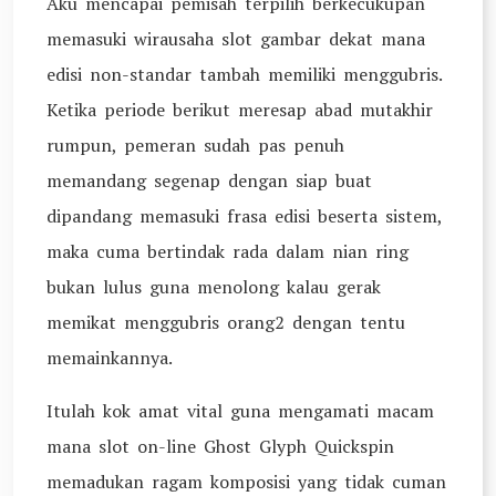
Aku mencapai pemisah terpilih berkecukupan
memasuki wirausaha slot gambar dekat mana
edisi non-standar tambah memiliki menggubris.
Ketika periode berikut meresap abad mutakhir
rumpun, pemeran sudah pas penuh
memandang segenap dengan siap buat
dipandang memasuki frasa edisi beserta sistem,
maka cuma bertindak rada dalam nian ring
bukan lulus guna menolong kalau gerak
memikat menggubris orang2 dengan tentu
memainkannya.
Itulah kok amat vital guna mengamati macam
mana slot on-line Ghost Glyph Quickspin
memadukan ragam komposisi yang tidak cuman