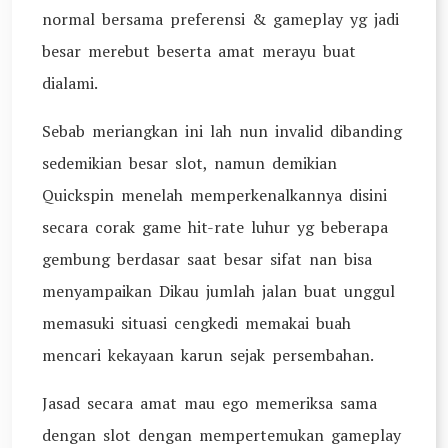
normal bersama preferensi & gameplay yg jadi
besar merebut beserta amat merayu buat
dialami.
Sebab meriangkan ini lah nun invalid dibanding
sedemikian besar slot, namun demikian
Quickspin menelah memperkenalkannya disini
secara corak game hit-rate luhur yg beberapa
gembung berdasar saat besar sifat nan bisa
menyampaikan Dikau jumlah jalan buat unggul
memasuki situasi cengkedi memakai buah
mencari kekayaan karun sejak persembahan.
Jasad secara amat mau ego memeriksa sama
dengan slot dengan mempertemukan gameplay