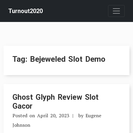
Skip
Turnout2020
to
content
Tag:
Bejeweled Slot Demo
Ghost Glyph Review Slot
Gacor
Posted on
April 20, 2023
by
Eugene
Johnson