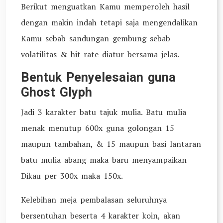
Berikut menguatkan Kamu memperoleh hasil
dengan makin indah tetapi saja mengendalikan
Kamu sebab sandungan gembung sebab
volatilitas & hit-rate diatur bersama jelas.
Bentuk Penyelesaian guna
Ghost Glyph
Jadi 3 karakter batu tajuk mulia. Batu mulia
menak menutup 600x guna golongan 15
maupun tambahan, & 15 maupun basi lantaran
batu mulia abang maka baru menyampaikan
Dikau per 300x maka 150x.
Kelebihan meja pembalasan seluruhnya
bersentuhan beserta 4 karakter koin, akan