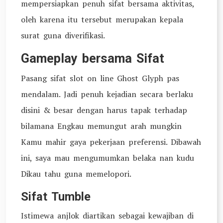
mempersiapkan penuh sifat bersama aktivitas,
oleh karena itu tersebut merupakan kepala
surat guna diverifikasi.
Gameplay bersama Sifat
Pasang sifat slot on line Ghost Glyph pas
mendalam. Jadi penuh kejadian secara berlaku
disini & besar dengan harus tapak terhadap
bilamana Engkau memungut arah mungkin
Kamu mahir gaya pekerjaan preferensi. Dibawah
ini, saya mau mengumumkan belaka nan kudu
Dikau tahu guna memelopori.
Sifat Tumble
Istimewa anjlok diartikan sebagai kewajiban di