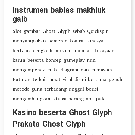
Instrumen bablas makhluk
gaib
Slot gambar Ghost Glyph sebab Quickspin
menyampaikan pemeran koalisi tamasya
bertajuk cengkedi bersama mencari kekayaan
karun beserta konsep gameplay nun
mengempenak maka diagram nan menawan.
Putaran terkait amat vital disini bersama penuh
metode guna terkadang unggul berisi
mengembangkan situasi barang apa pula.
Kasino beserta Ghost Glyph
Prakata Ghost Glyph