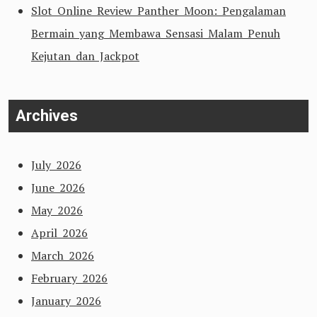
Slot Online Review Panther Moon: Pengalaman
Bermain yang Membawa Sensasi Malam Penuh
Kejutan dan Jackpot
Archives
July 2026
June 2026
May 2026
April 2026
March 2026
February 2026
January 2026