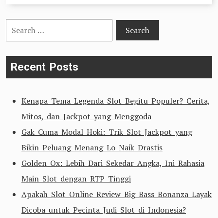
Search
for:
Recent Posts
Kenapa Tema Legenda Slot Begitu Populer? Cerita,
Mitos, dan Jackpot yang Menggoda
Gak Cuma Modal Hoki: Trik Slot Jackpot yang
Bikin Peluang Menang Lo Naik Drastis
Golden Ox: Lebih Dari Sekedar Angka, Ini Rahasia
Main Slot dengan RTP Tinggi
Apakah Slot Online Review Big Bass Bonanza Layak
Dicoba untuk Pecinta Judi Slot di Indonesia?