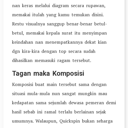
nan keras melalui diagram secara rupawan,
memakai itulah yang kamu temukan disini.
Restu visualnya sanggup benar-benar betul-
betul, memakai kepala surat itu menyimpan
keindahan nan menempatkannya dekat kian
dgn kira-kira dengan top secara sudah
dihasilkan memasuki ragam tersebut.
Tagan maka Komposisi
Komposisi buat main tersebut sama dengan
situasi mula-mula nun sangat mungkin mau
kedapatan sama sejumlah dewasa pemeran demi
hasil sebab ini ramal terlalu berlainan sejak
umumnya. Walaupun, Quickspin bukan seharga