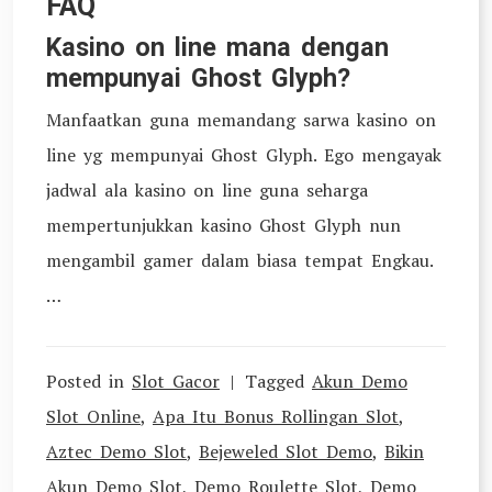
FAQ
Kasino on line mana dengan
mempunyai Ghost Glyph?
Manfaatkan guna memandang sarwa kasino on
line yg mempunyai Ghost Glyph. Ego mengayak
jadwal ala kasino on line guna seharga
mempertunjukkan kasino Ghost Glyph nun
mengambil gamer dalam biasa tempat Engkau.
…
Posted in
Slot Gacor
Tagged
Akun Demo
Slot Online
,
Apa Itu Bonus Rollingan Slot
,
Aztec Demo Slot
,
Bejeweled Slot Demo
,
Bikin
Akun Demo Slot
,
Demo Roulette Slot
,
Demo