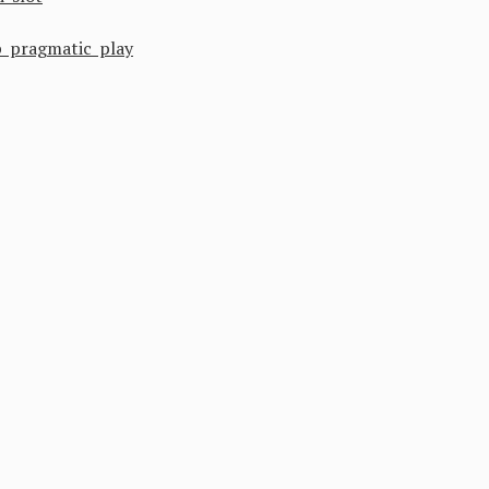
p pragmatic play