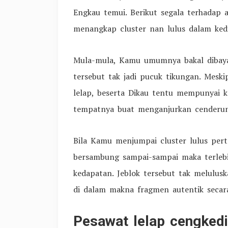
Engkau temui. Berikut segala terhadap 
menangkap cluster nan lulus dalam ked
Mula-mula, Kamu umumnya bakal dibayar 
tersebut tak jadi pucuk tikungan. Meski
lelap, beserta Dikau tentu mempunyai 
tempatnya buat menganjurkan cenderun
Bila Kamu menjumpai cluster lulus pert
bersambung sampai-sampai maka terlebi
kedapatan. Jeblok tersebut tak melulusk
di dalam makna fragmen autentik seca
Pesawat lelap cengkedi