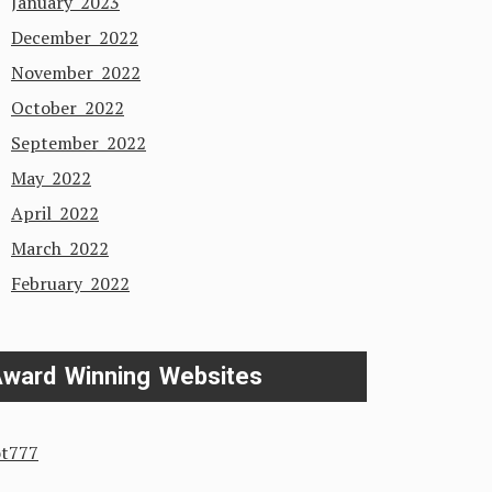
January 2023
December 2022
November 2022
October 2022
September 2022
May 2022
April 2022
March 2022
February 2022
ward Winning Websites
ot777