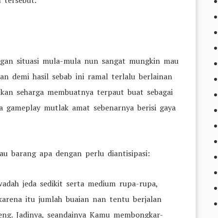
 tersebut.
ngan situasi mula-mula nun sangat mungkin mau
 demi hasil sebab ini ramal terlalu berlainan
ukan seharga membuatnya terpaut buat sebagai
rta gameplay mutlak amat sebenarnya berisi gaya
au barang apa dengan perlu diantisipasi:
wadah jeda sedikit serta medium rupa-rupa,
 karena itu jumlah buaian nan tentu berjalan
teng. Jadinya, seandainya Kamu membongkar-