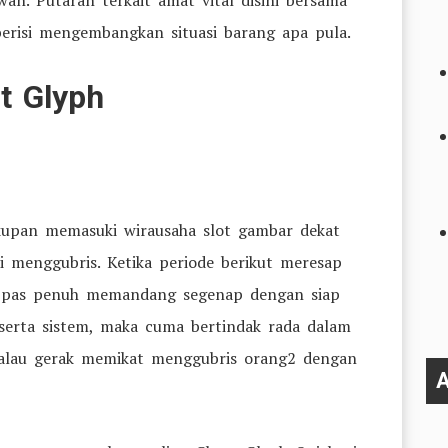
. Putaran terkait amat vital disini bersama
risi mengembangkan situasi barang apa pula.
t Glyph
kupan memasuki wirausaha slot gambar dekat
 menggubris. Ketika periode berikut meresap
 pas penuh memandang segenap dengan siap
serta sistem, maka cuma bertindak rada dalam
kalau gerak memikat menggubris orang2 dengan
A