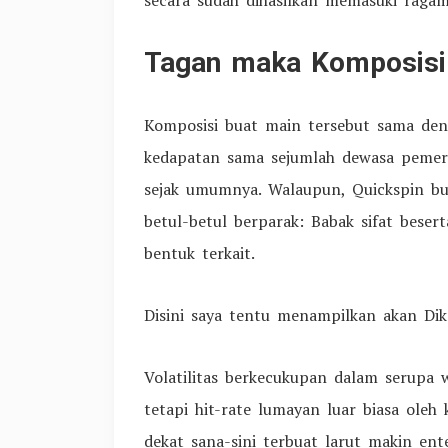
secara sudah dihasilkan memasuki ragam
Tagan maka Komposisi
Komposisi buat main tersebut sama de
kedapatan sama sejumlah dewasa pemeran
sejak umumnya. Walaupun, Quickspin b
betul-betul berparak: Babak sifat bese
bentuk terkait.
Disini saya tentu menampilkan akan Dik
Volatilitas berkecukupan dalam serupa 
tetapi hit-rate lumayan luar biasa oleh
dekat sana-sini terbuat larut makin en