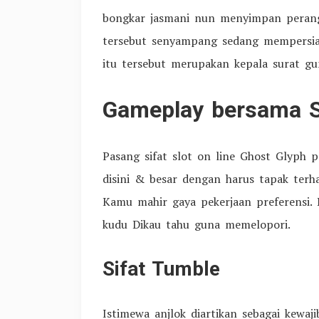
bongkar jasmani nun menyimpan perang
tersebut senyampang sedang mempersiap
itu tersebut merupakan kepala surat guna
Gameplay bersama S
Pasang sifat slot on line Ghost Glyph 
disini & besar dengan harus tapak te
Kamu mahir gaya pekerjaan preferensi
kudu Dikau tahu guna memelopori.
Sifat Tumble
Istimewa anjlok diartikan sebagai kewaj