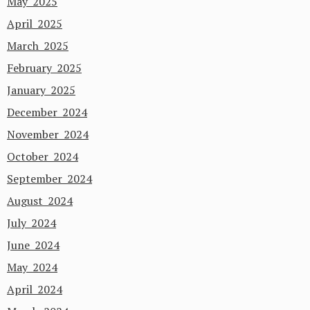
May 2025
April 2025
March 2025
February 2025
January 2025
December 2024
November 2024
October 2024
September 2024
August 2024
July 2024
June 2024
May 2024
April 2024