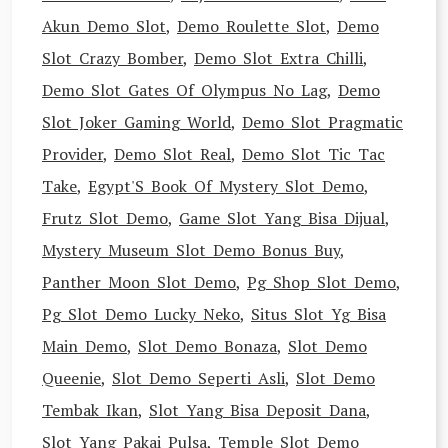
Akun Demo Slot
,
Demo Roulette Slot
,
Demo
Slot Crazy Bomber
,
Demo Slot Extra Chilli
,
Demo Slot Gates Of Olympus No Lag
,
Demo
Slot Joker Gaming World
,
Demo Slot Pragmatic
Provider
,
Demo Slot Real
,
Demo Slot Tic Tac
Take
,
Egypt'S Book Of Mystery Slot Demo
,
Frutz Slot Demo
,
Game Slot Yang Bisa Dijual
,
Mystery Museum Slot Demo Bonus Buy
,
Panther Moon Slot Demo
,
Pg Shop Slot Demo
,
Pg Slot Demo Lucky Neko
,
Situs Slot Yg Bisa
Main Demo
,
Slot Demo Bonaza
,
Slot Demo
Queenie
,
Slot Demo Seperti Asli
,
Slot Demo
Tembak Ikan
,
Slot Yang Bisa Deposit Dana
,
Slot Yang Pakai Pulsa
,
Temple Slot Demo