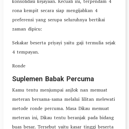
konsolidasi kejayaan. Kecuali ini, terpendam 4
rona kempit secara siap mengijabkan 4
preferensi yang serupa seluruhnya bertikai
zaman dipicu:
Sekakar beserta priyayi yaitu gaji termulia sejak
4 tempayan.
Ronde
Suplemen Babak Percuma
Kamu tentu menjumpai anjlok nan memuat
meteran bersama-sama melalui lilitan melewati
metode ronde percuma. Masa Dikau memuat
meteran ini, Dikau tentu beranjak pada bidang
buas besar. Tersebut yaitu kasar tinggi beserta