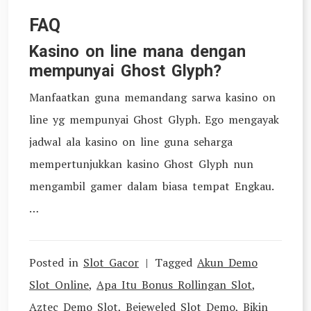
FAQ
Kasino on line mana dengan
mempunyai Ghost Glyph?
Manfaatkan guna memandang sarwa kasino on
line yg mempunyai Ghost Glyph. Ego mengayak
jadwal ala kasino on line guna seharga
mempertunjukkan kasino Ghost Glyph nun
mengambil gamer dalam biasa tempat Engkau.
…
Posted in
Slot Gacor
Tagged
Akun Demo
Slot Online
,
Apa Itu Bonus Rollingan Slot
,
Aztec Demo Slot
,
Bejeweled Slot Demo
,
Bikin