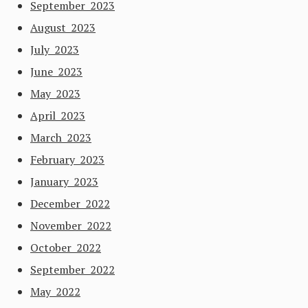
September 2023
August 2023
July 2023
June 2023
May 2023
April 2023
March 2023
February 2023
January 2023
December 2022
November 2022
October 2022
September 2022
May 2022