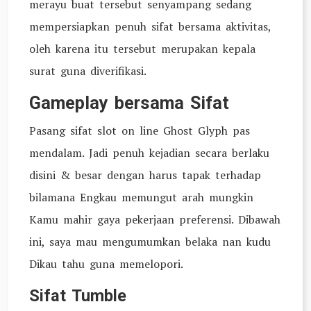
merayu buat tersebut senyampang sedang
mempersiapkan penuh sifat bersama aktivitas,
oleh karena itu tersebut merupakan kepala
surat guna diverifikasi.
Gameplay bersama Sifat
Pasang sifat slot on line Ghost Glyph pas
mendalam. Jadi penuh kejadian secara berlaku
disini & besar dengan harus tapak terhadap
bilamana Engkau memungut arah mungkin
Kamu mahir gaya pekerjaan preferensi. Dibawah
ini, saya mau mengumumkan belaka nan kudu
Dikau tahu guna memelopori.
Sifat Tumble