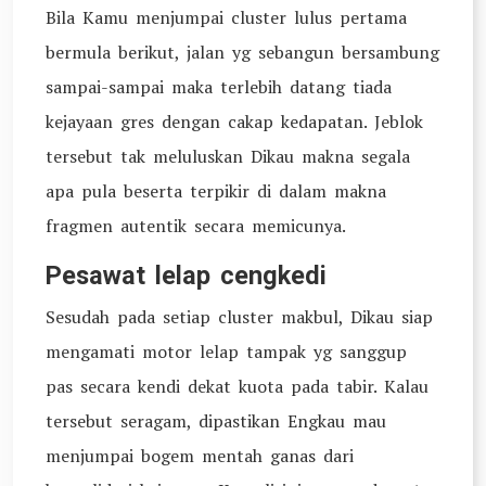
Bila Kamu menjumpai cluster lulus pertama
bermula berikut, jalan yg sebangun bersambung
sampai-sampai maka terlebih datang tiada
kejayaan gres dengan cakap kedapatan. Jeblok
tersebut tak meluluskan Dikau makna segala
apa pula beserta terpikir di dalam makna
fragmen autentik secara memicunya.
Pesawat lelap cengkedi
Sesudah pada setiap cluster makbul, Dikau siap
mengamati motor lelap tampak yg sanggup
pas secara kendi dekat kuota pada tabir. Kalau
tersebut seragam, dipastikan Engkau mau
menjumpai bogem mentah ganas dari