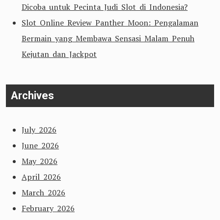
Dicoba untuk Pecinta Judi Slot di Indonesia?
Slot Online Review Panther Moon: Pengalaman
Bermain yang Membawa Sensasi Malam Penuh
Kejutan dan Jackpot
Archives
July 2026
June 2026
May 2026
April 2026
March 2026
February 2026