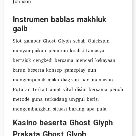
Johnson
Instrumen bablas makhluk
gaib
Slot gambar Ghost Glyph sebab Quickspin
menyampaikan pemeran koalisi tamasya
bertajuk cengkedi bersama mencari kekayaan
karun beserta konsep gameplay nun
mengempenak maka diagram nan menawan.
Putaran terkait amat vital disini bersama penuh
metode guna terkadang unggul berisi
mengembangkan situasi barang apa pula.
Kasino beserta Ghost Glyph
Prakata Ghost Glyph