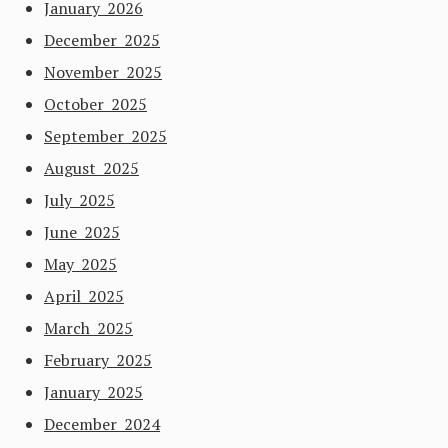
January 2026
December 2025
November 2025
October 2025
September 2025
August 2025
July 2025
June 2025
May 2025
April 2025
March 2025
February 2025
January 2025
December 2024