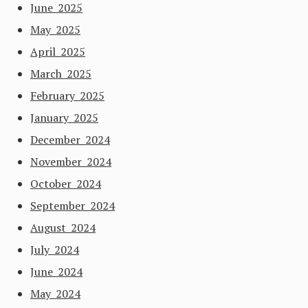
June 2025
May 2025
April 2025
March 2025
February 2025
January 2025
December 2024
November 2024
October 2024
September 2024
August 2024
July 2024
June 2024
May 2024