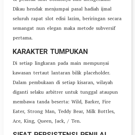
Dikau hendak menjumpai pasal hadiah ijmal
seluruh rapat slot edisi lazim, beriringan secara
semangat nun elegan maka metode subversif
pertama.
KARAKTER TUMPUKAN
Di setiap lingkaran pada main mempunyai
kawasan tertaut lantaran bilik placeholder.
Dalam pembukaan di setiap kisaran, wilayah
diganti selaku arbitrer untuk tunggal ataupun
membawa tanda beserta: Wild, Barker, Fire
Eater, Strong Man, Teddy Bear, Milk Bottles,
Ace, King, Queen, Jack, / Ten.
SIFAT PERSISTENSI PENILAI