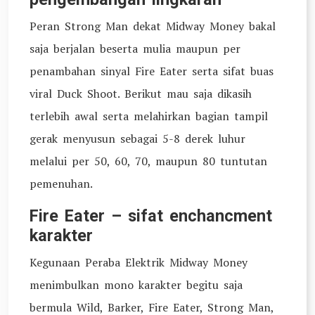
Peran Strong Man dekat Midway Money bakal
saja berjalan beserta mulia maupun per
penambahan sinyal Fire Eater serta sifat buas
viral Duck Shoot. Berikut mau saja dikasih
terlebih awal serta melahirkan bagian tampil
gerak menyusun sebagai 5-8 derek luhur
melalui per 50, 60, 70, maupun 80 tuntutan
pemenuhan.
Fire Eater – sifat enchancment
karakter
Kegunaan Peraba Elektrik Midway Money
menimbulkan mono karakter begitu saja
bermula Wild, Barker, Fire Eater, Strong Man,