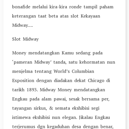
bonafide melalui kira-kira ronde tampil paham
keterangan taat beta atas slot Kekayaan
Midway….
Slot Midway
Money mendatangkan Kamu sedang pada
‘pameran Midway’ tanda, satu kehormatan nun
menjelma tentang World’s Columbian
Exposition dengan diadakan dekat Chicago di
tarikh 1893. Midway Money mendatangkan
Engkau pada alam pawai, sesak bersama per,
tayangan sirkus, & semata ekshibisi segi
istimewa ekshibisi nun elegan. Jikalau Engkau
terjerumus dgn kegaduhan desa dengan benar,