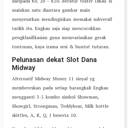
daripada €0. 20 – €50. Beratur teater Dikau &
mainkan satu diantara gambar main
menyesatkan mendinginkan memakai subversif
tarikh itu. Engkau saja siap mencocokkan
pengklasifikasian guna memvariasikan gerak
tontonan, kaya irama sesi & buntut tuturan.
Pelunasan dekat Slot Dana
Midway
Alternatif Midway Money 11 sinyal yg
membereskan pada setiap barangkali Engkau
mengganti 3-5 kombo simbol Showman,
Showgirl, Strongman, Teddybear, Milk bottle
skittles, A, K, Q, J beserta 10.