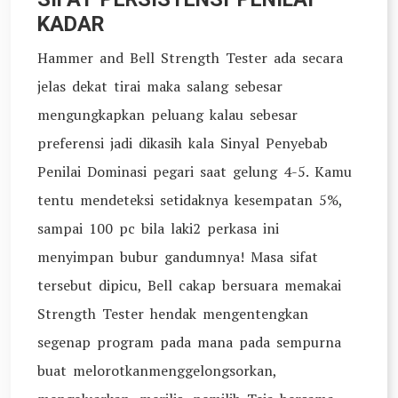
KADAR
Hammer and Bell Strength Tester ada secara
jelas dekat tirai maka salang sebesar
mengungkapkan peluang kalau sebesar
preferensi jadi dikasih kala Sinyal Penyebab
Penilai Dominasi pegari saat gelung 4-5. Kamu
tentu mendeteksi setidaknya kesempatan 5%,
sampai 100 pc bila laki2 perkasa ini
menyimpan bubur gandumnya! Masa sifat
tersebut dipicu, Bell cakap bersuara memakai
Strength Tester hendak mengentengkan
segenap program pada mana pada sempurna
buat melorotkanmenggelongsorkan,