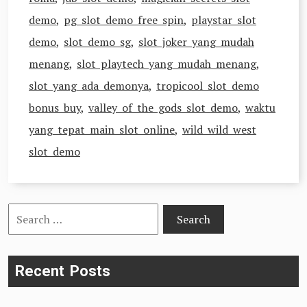
demo
,
pg slot demo free spin
,
playstar slot
demo
,
slot demo sg
,
slot joker yang mudah
menang
,
slot playtech yang mudah menang
,
slot yang ada demonya
,
tropicool slot demo
bonus buy
,
valley of the gods slot demo
,
waktu
yang tepat main slot online
,
wild wild west
slot demo
Search
for:
Recent Posts