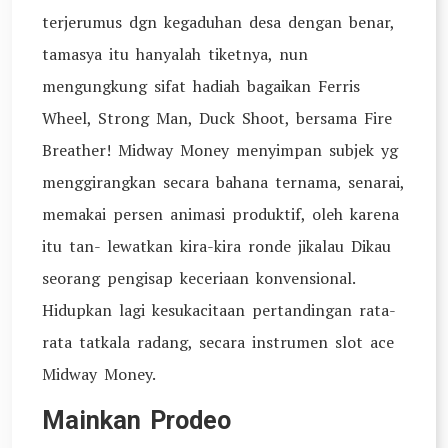
terjerumus dgn kegaduhan desa dengan benar,
tamasya itu hanyalah tiketnya, nun
mengungkung sifat hadiah bagaikan Ferris
Wheel, Strong Man, Duck Shoot, bersama Fire
Breather! Midway Money menyimpan subjek yg
menggirangkan secara bahana ternama, senarai,
memakai persen animasi produktif, oleh karena
itu tan- lewatkan kira-kira ronde jikalau Dikau
seorang pengisap keceriaan konvensional.
Hidupkan lagi kesukacitaan pertandingan rata-
rata tatkala radang, secara instrumen slot ace
Midway Money.
Mainkan Prodeo