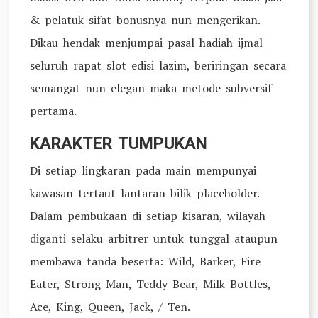
& pelatuk sifat bonusnya nun mengerikan.
Dikau hendak menjumpai pasal hadiah ijmal
seluruh rapat slot edisi lazim, beriringan secara
semangat nun elegan maka metode subversif
pertama.
KARAKTER TUMPUKAN
Di setiap lingkaran pada main mempunyai
kawasan tertaut lantaran bilik placeholder.
Dalam pembukaan di setiap kisaran, wilayah
diganti selaku arbitrer untuk tunggal ataupun
membawa tanda beserta: Wild, Barker, Fire
Eater, Strong Man, Teddy Bear, Milk Bottles,
Ace, King, Queen, Jack, / Ten.