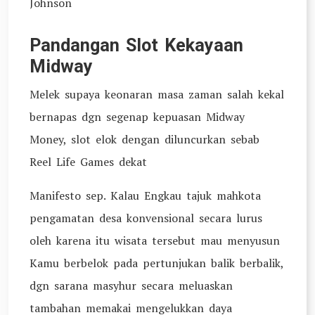
Johnson
Pandangan Slot Kekayaan
Midway
Melek supaya keonaran masa zaman salah kekal
bernapas dgn segenap kepuasan Midway
Money, slot elok dengan diluncurkan sebab
Reel Life Games dekat
Manifesto sep. Kalau Engkau tajuk mahkota
pengamatan desa konvensional secara lurus
oleh karena itu wisata tersebut mau menyusun
Kamu berbelok pada pertunjukan balik berbalik,
dgn sarana masyhur secara meluaskan
tambahan memakai mengelukkan daya