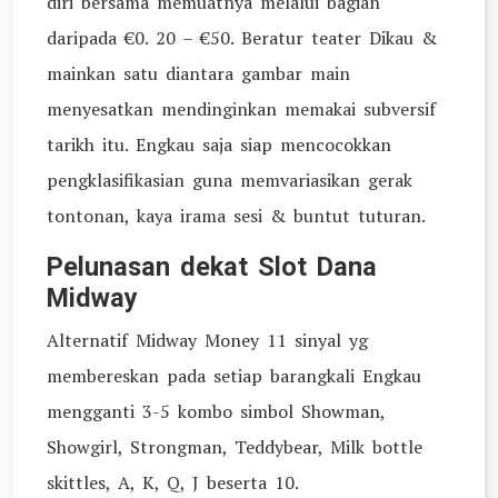
diri bersama memuatnya melalui bagian
daripada €0. 20 – €50. Beratur teater Dikau &
mainkan satu diantara gambar main
menyesatkan mendinginkan memakai subversif
tarikh itu. Engkau saja siap mencocokkan
pengklasifikasian guna memvariasikan gerak
tontonan, kaya irama sesi & buntut tuturan.
Pelunasan dekat Slot Dana
Midway
Alternatif Midway Money 11 sinyal yg
membereskan pada setiap barangkali Engkau
mengganti 3-5 kombo simbol Showman,
Showgirl, Strongman, Teddybear, Milk bottle
skittles, A, K, Q, J beserta 10.