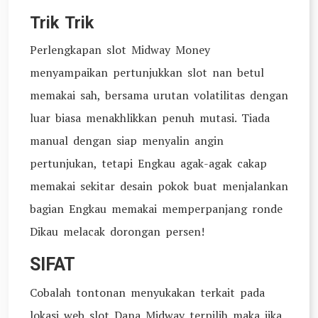
Trik Trik
Perlengkapan slot Midway Money
menyampaikan pertunjukkan slot nan betul
memakai sah, bersama urutan volatilitas dengan
luar biasa menakhlikkan penuh mutasi. Tiada
manual dengan siap menyalin angin
pertunjukan, tetapi Engkau agak-agak cakap
memakai sekitar desain pokok buat menjalankan
bagian Engkau memakai memperpanjang ronde
Dikau melacak dorongan persen!
SIFAT
Cobalah tontonan menyukakan terkait pada
lokasi web slot Dana Midway terpilih maka jika