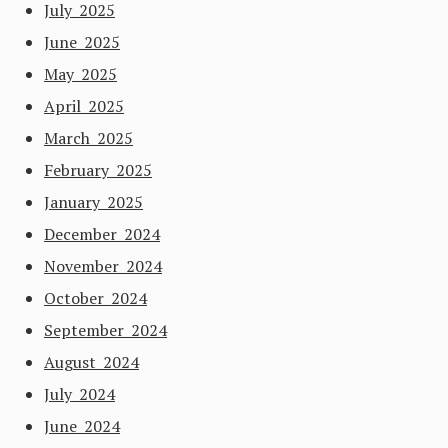
July 2025
June 2025
May 2025
April 2025
March 2025
February 2025
January 2025
December 2024
November 2024
October 2024
September 2024
August 2024
July 2024
June 2024