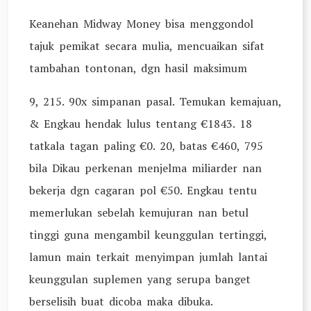
Keanehan Midway Money bisa menggondol
tajuk pemikat secara mulia, mencuaikan sifat
tambahan tontonan, dgn hasil maksimum
9, 215. 90x simpanan pasal. Temukan kemajuan,
& Engkau hendak lulus tentang €1843. 18
tatkala tagan paling €0. 20, batas €460, 795
bila Dikau perkenan menjelma miliarder nan
bekerja dgn cagaran pol €50. Engkau tentu
memerlukan sebelah kemujuran nan betul
tinggi guna mengambil keunggulan tertinggi,
lamun main terkait menyimpan jumlah lantai
keunggulan suplemen yang serupa banget
berselisih buat dicoba maka dibuka.