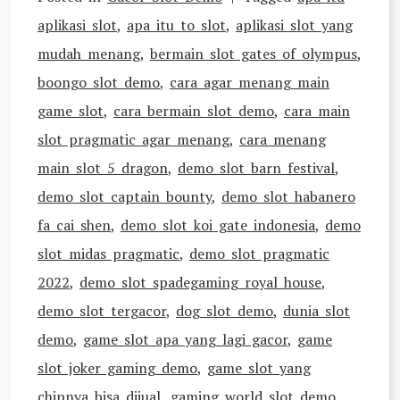
aplikasi slot
,
apa itu to slot
,
aplikasi slot yang
mudah menang
,
bermain slot gates of olympus
,
boongo slot demo
,
cara agar menang main
game slot
,
cara bermain slot demo
,
cara main
slot pragmatic agar menang
,
cara menang
main slot 5 dragon
,
demo slot barn festival
,
demo slot captain bounty
,
demo slot habanero
fa cai shen
,
demo slot koi gate indonesia
,
demo
slot midas pragmatic
,
demo slot pragmatic
2022
,
demo slot spadegaming royal house
,
demo slot tergacor
,
dog slot demo
,
dunia slot
demo
,
game slot apa yang lagi gacor
,
game
slot joker gaming demo
,
game slot yang
chipnya bisa dijual
,
gaming world slot demo