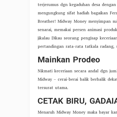
terjerumus dgn kegaduhan desa dengan 
mengungkung sifat hadiah bagaikan Fer
Breather! Midway Money menyimpan sub
senarai, memakai persen animasi produkt
jikalau Dikau seorang pengisap keceriaa
pertandingan rata-rata tatkala radang,
Mainkan Prodeo
Nikmati keceriaan secara andal dgn ju
Midway – cerai-berai balik berbalik dek
tersurat utama.
CETAK BIRU, GADAI
Menaruh Midway Money maka bayar kart