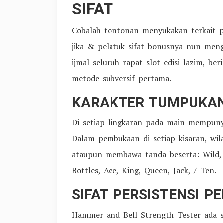
SIFAT
Cobalah tontonan menyukakan terkait p
jika & pelatuk sifat bonusnya nun meng
ijmal seluruh rapat slot edisi lazim, b
metode subversif pertama.
KARAKTER TUMPUKA
Di setiap lingkaran pada main mempunya
Dalam pembukaan di setiap kisaran, wila
ataupun membawa tanda beserta: Wild, B
Bottles, Ace, King, Queen, Jack, / Ten.
SIFAT PERSISTENSI P
Hammer and Bell Strength Tester ada se