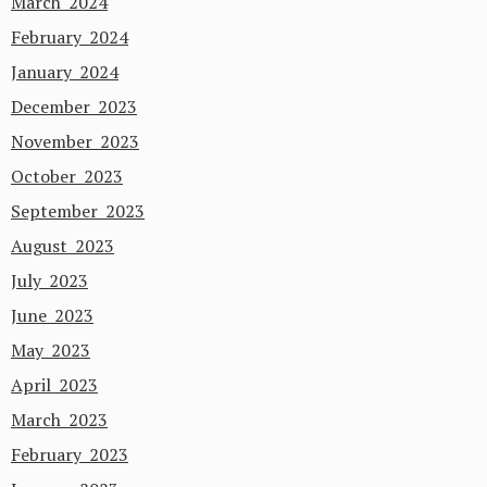
March 2024
February 2024
January 2024
December 2023
November 2023
October 2023
September 2023
August 2023
July 2023
June 2023
May 2023
April 2023
March 2023
February 2023