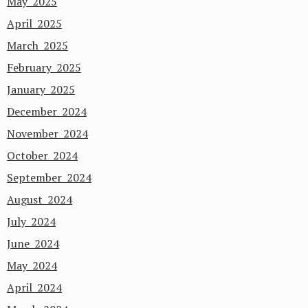
May 2025
April 2025
March 2025
February 2025
January 2025
December 2024
November 2024
October 2024
September 2024
August 2024
July 2024
June 2024
May 2024
April 2024