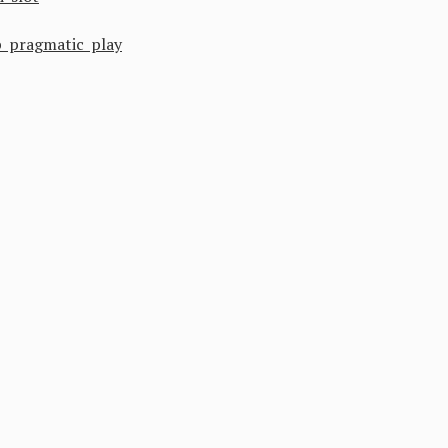
p pragmatic play