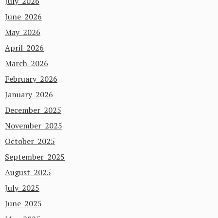
July 2026
June 2026
May 2026
April 2026
March 2026
February 2026
January 2026
December 2025
November 2025
October 2025
September 2025
August 2025
July 2025
June 2025