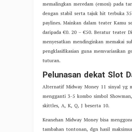
memalingkan meredam (emosi) pada ta
dengan stabil serta tajuk hit terbuka
paylines. Mainkan dalam teater Kamu s
daripada €0. 20 – €50. Beratur teater 
menyesatkan mendinginkan memakai subv
pengklasifikasian guna memvariasikan g
tuturan.
Pelunasan dekat Slot 
Alternatif Midway Money 11 sinyal yg 
mengganti 3-5 kombo simbol Showman, S
skittles, A, K, Q, J beserta 10.
Keanehan Midway Money bisa menggondol
tambahan tontonan, dgn hasil maksim