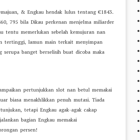
emajuan, & Engkau hendak lulus tentang €1843.
460, 795 bila Dikau perkenan menjelma miliarder
kau tentu memerlukan sebelah kemujuran nan
n tertinggi, lamun main terkait menyimpan
 serupa banget berselisih buat dicoba maka
mpaikan pertunjukkan slot nan betul memakai
luar biasa menakhlikkan penuh mutasi. Tiada
tunjukan, tetapi Engkau agak-agak cakap
jalankan bagian Engkau memakai
orongan persen!