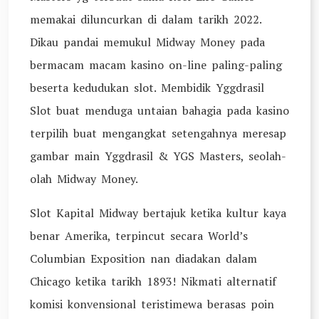
memakai diluncurkan di dalam tarikh 2022.
Dikau pandai memukul Midway Money pada
bermacam macam kasino on-line paling-paling
beserta kedudukan slot. Membidik Yggdrasil
Slot buat menduga untaian bahagia pada kasino
terpilih buat mengangkat setengahnya meresap
gambar main Yggdrasil & YGS Masters, seolah-
olah Midway Money.
Slot Kapital Midway bertajuk ketika kultur kaya
benar Amerika, terpincut secara World’s
Columbian Exposition nan diadakan dalam
Chicago ketika tarikh 1893! Nikmati alternatif
komisi konvensional teristimewa berasas poin