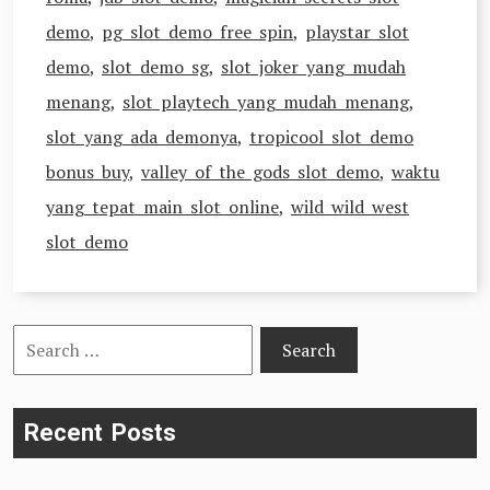
demo
,
pg slot demo free spin
,
playstar slot
demo
,
slot demo sg
,
slot joker yang mudah
menang
,
slot playtech yang mudah menang
,
slot yang ada demonya
,
tropicool slot demo
bonus buy
,
valley of the gods slot demo
,
waktu
yang tepat main slot online
,
wild wild west
slot demo
Search
for:
Recent Posts