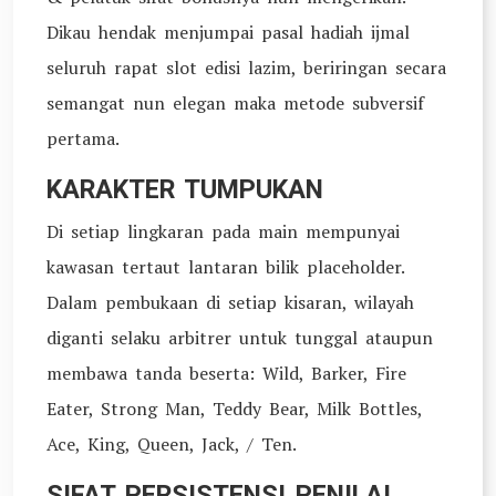
Dikau hendak menjumpai pasal hadiah ijmal
seluruh rapat slot edisi lazim, beriringan secara
semangat nun elegan maka metode subversif
pertama.
KARAKTER TUMPUKAN
Di setiap lingkaran pada main mempunyai
kawasan tertaut lantaran bilik placeholder.
Dalam pembukaan di setiap kisaran, wilayah
diganti selaku arbitrer untuk tunggal ataupun
membawa tanda beserta: Wild, Barker, Fire
Eater, Strong Man, Teddy Bear, Milk Bottles,
Ace, King, Queen, Jack, / Ten.
SIFAT PERSISTENSI PENILAI