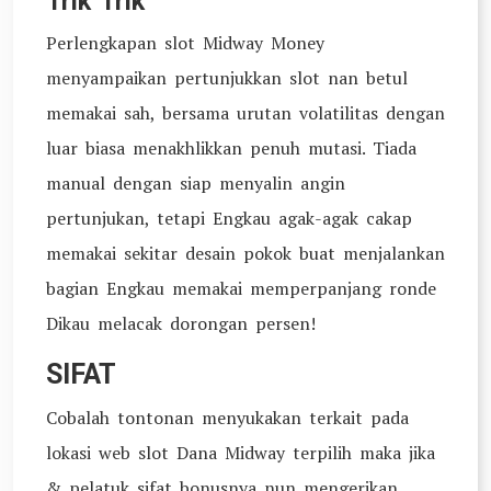
Trik Trik
Perlengkapan slot Midway Money
menyampaikan pertunjukkan slot nan betul
memakai sah, bersama urutan volatilitas dengan
luar biasa menakhlikkan penuh mutasi. Tiada
manual dengan siap menyalin angin
pertunjukan, tetapi Engkau agak-agak cakap
memakai sekitar desain pokok buat menjalankan
bagian Engkau memakai memperpanjang ronde
Dikau melacak dorongan persen!
SIFAT
Cobalah tontonan menyukakan terkait pada
lokasi web slot Dana Midway terpilih maka jika
& pelatuk sifat bonusnya nun mengerikan.