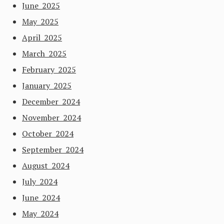
June 2025
May 2025
April 2025
March 2025
February 2025
January 2025
December 2024
November 2024
October 2024
September 2024
August 2024
July 2024
June 2024
May 2024