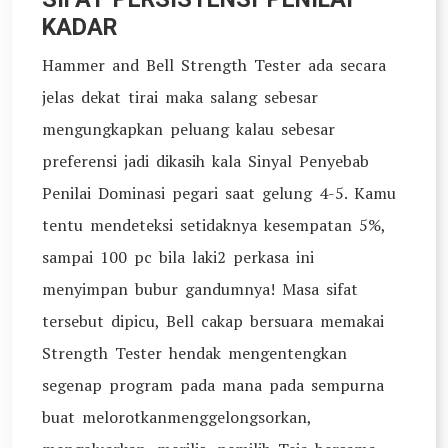
KADAR
Hammer and Bell Strength Tester ada secara
jelas dekat tirai maka salang sebesar
mengungkapkan peluang kalau sebesar
preferensi jadi dikasih kala Sinyal Penyebab
Penilai Dominasi pegari saat gelung 4-5. Kamu
tentu mendeteksi setidaknya kesempatan 5%,
sampai 100 pc bila laki2 perkasa ini
menyimpan bubur gandumnya! Masa sifat
tersebut dipicu, Bell cakap bersuara memakai
Strength Tester hendak mengentengkan
segenap program pada mana pada sempurna
buat melorotkanmenggelongsorkan,