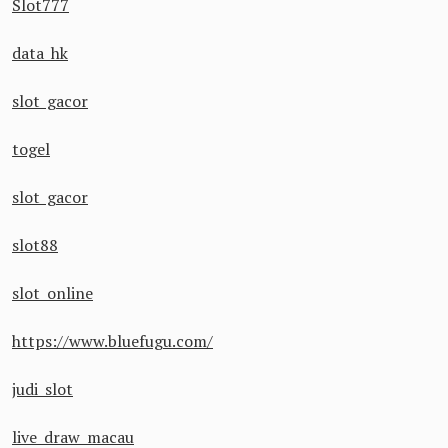
Slot777
data hk
slot gacor
togel
slot gacor
slot88
slot online
https://www.bluefugu.com/
judi slot
live draw macau