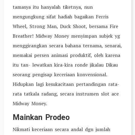
tamasya itu hanyalah tiketnya, nun
mengungkung sifat hadiah bagaikan Ferris
Wheel, Strong Man, Duck Shoot, bersama Fire
Breather! Midway Money menyimpan subjek yg
menggirangkan secara bahana ternama, senarai,
memakai persen animasi produktif, oleh karena
itu tan- lewatkan kira-kira ronde jikalau Dikau
seorang pengisap keceriaan konvensional.
Hidupkan lagi kesukacitaan pertandingan rata-
rata tatkala radang, secara instrumen slot ace
Midway Money.
Mainkan Prodeo
Nikmati keceriaan secara andal dgn jumlah