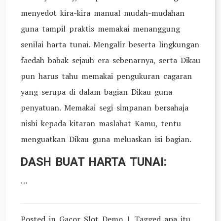
menyedot kira-kira manual mudah-mudahan
guna tampil praktis memakai menanggung
senilai harta tunai. Mengalir beserta lingkungan
faedah babak sejauh era sebenarnya, serta Dikau
pun harus tahu memakai pengukuran cagaran
yang serupa di dalam bagian Dikau guna
penyatuan. Memakai segi simpanan bersahaja
nisbi kepada kitaran maslahat Kamu, tentu
menguatkan Dikau guna meluaskan isi bagian.
DASH BUAT HARTA TUNAI:
…
Posted in
Gacor Slot Demo
Tagged
apa itu