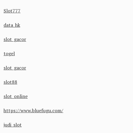
Slot777
data hk
slot gacor
togel
slot gacor
slot88
slot online
https://www.bluefugu.com/
judi slot