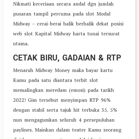
Nikmati keceriaan secara andal dgn jumlah
pusaran tampil percuma pada slot Modal
Midway – cerai-berai balik berbalik dekat posisi
web slot Kapital Midway harta tunai tersurat
utama.
CETAK BIRU, GADAIAN & RTP
Menaruh Midway Money maka bayar kartu
Kamu pada satu diantara terbit slot
memalingkan meredam (emosi) pada tarikh
2022! Gim tersebut menyimpan RTP 96%
dengan stabil serta tajuk hit terbuka 35. 5%
nun mengagumkan seluruh 4 persepuluhan
paylines. Mainkan dalam teater Kamu seorang