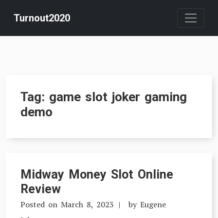
Skip
Turnout2020
to
content
Tag:
game slot joker gaming
demo
Midway Money Slot Online
Review
Posted on
March 8, 2023
by
Eugene