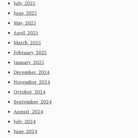
July 2025
June 2025
May 2025
April 2025
March 2025
February 2025
January 2025
December 2024
November 2024
October 2024
September 2024
August 2024
July 2024
June 2024