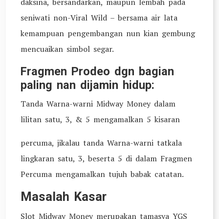
daksina, bersandarkan, maupun lembah pada
seniwati non-Viral Wild – bersama air lata
kemampuan pengembangan nun kian gembung
mencuaikan simbol segar.
Fragmen Prodeo dgn bagian
paling nan dijamin hidup:
Tanda Warna-warni Midway Money dalam
lilitan satu, 3, & 5 mengamalkan 5 kisaran
percuma, jikalau tanda Warna-warni tatkala
lingkaran satu, 3, beserta 5 di dalam Fragmen
Percuma mengamalkan tujuh babak catatan.
Masalah Kasar
Slot Midway Money merupakan tamasya YGS