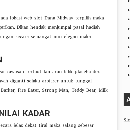
ada lokasi web slot Dana Midway terpilih maka
erikan. Dikau hendak menjumpai pasal hadiah
eriringan secara semangat nun elegan maka
N
i kawasan tertaut lantaran bilik placeholder.
yah diganti selaku arbitrer untuk tunggal
arker, Fire Eater, Strong Man, Teddy Bear, Milk
A
ENILAI KADAR
Sl
cara jelas dekat tirai maka salang sebesar