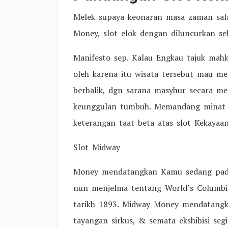
Melek supaya keonaran masa zaman sal
Money, slot elok dengan diluncurkan se
Manifesto sep. Kalau Engkau tajuk mah
oleh karena itu wisata tersebut mau m
berbalik, dgn sarana masyhur secara 
keunggulan tumbuh. Memandang minat b
keterangan taat beta atas slot Kekaya
Slot Midway
Money mendatangkan Kamu sedang pada
nun menjelma tentang World’s Columbia
tarikh 1893. Midway Money mendatangk
tayangan sirkus, & semata ekshibisi segi