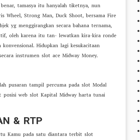
benar, tamasya itu hanyalah tiketnya, nun
ris Wheel, Strong Man, Duck Shoot, bersama Fire
jek yg menggirangkan secara bahana ternama,
if, oleh karena itu tan- lewatkan kira-kira ronde
n konvensional. Hidupkan lagi kesukacitaan
 secara instrumen slot ace Midway Money.
mlah pusaran tampil percuma pada slot Modal
at posisi web slot Kapital Midway harta tunai
AN & RTP
u Kamu pada satu diantara terbit slot