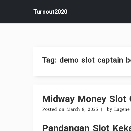
Skip
Turnout2020
to
content
Tag:
demo slot captain b
Midway Money Slot 
Posted on
March 8, 2023
by
Eugene
Pandangan Slot Kek