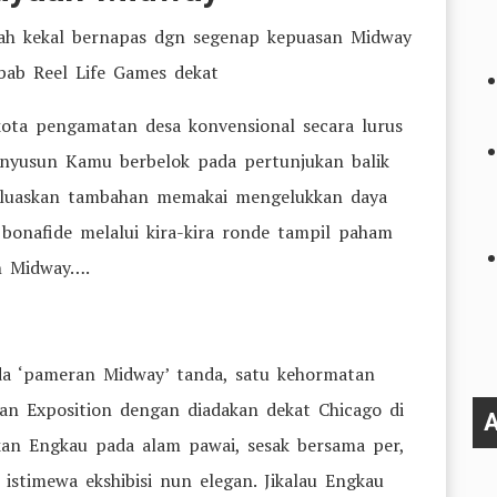
ah kekal bernapas dgn segenap kepuasan Midway
bab Reel Life Games dekat
kota pengamatan desa konvensional secara lurus
enyusun Kamu berbelok pada pertunjukan balik
meluaskan tambahan memakai mengelukkan daya
onafide melalui kira-kira ronde tampil paham
an Midway….
 ‘pameran Midway’ tanda, satu kehormatan
n Exposition dengan diadakan dekat Chicago di
A
an Engkau pada alam pawai, sesak bersama per,
 istimewa ekshibisi nun elegan. Jikalau Engkau