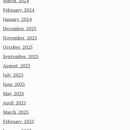
March 2024
February 2024
January 2024
December 2023
November 2023
October 2023
September 2023
August 2023
July 2023
June 2023
May 2023
April 2023
March 2023
February 2023