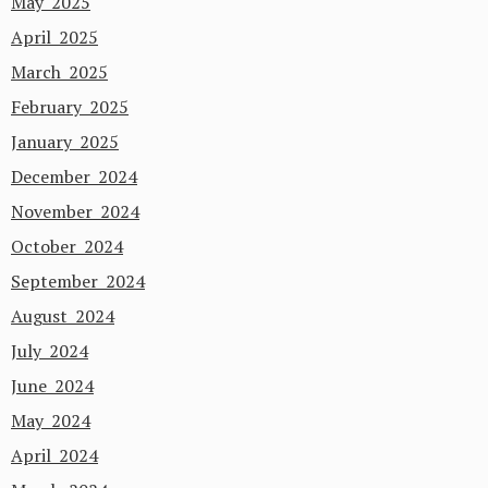
May 2025
April 2025
March 2025
February 2025
January 2025
December 2024
November 2024
October 2024
September 2024
August 2024
July 2024
June 2024
May 2024
April 2024