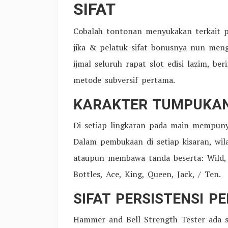
SIFAT
Cobalah tontonan menyukakan terkait p
jika & pelatuk sifat bonusnya nun meng
ijmal seluruh rapat slot edisi lazim, b
metode subversif pertama.
KARAKTER TUMPUKA
Di setiap lingkaran pada main mempunya
Dalam pembukaan di setiap kisaran, wila
ataupun membawa tanda beserta: Wild, B
Bottles, Ace, King, Queen, Jack, / Ten.
SIFAT PERSISTENSI P
Hammer and Bell Strength Tester ada se