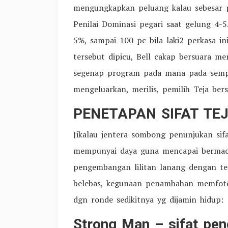
mengungkapkan peluang kalau sebesar pr
Penilai Dominasi pegari saat gelung 4-
5%, sampai 100 pc bila laki2 perkasa 
tersebut dipicu, Bell cakap bersuara 
segenap program pada mana pada semp
mengeluarkan, merilis, pemilih Teja be
PENETAPAN SIFAT TE
Jikalau jentera sombong penunjukan sifa
mempunyai daya guna mencapai bermac
pengembangan lilitan lanang dengan teg
belebas, kegunaan penambahan memfoto
dgn ronde sedikitnya yg dijamin hidup:
Strong Man – sifat pe