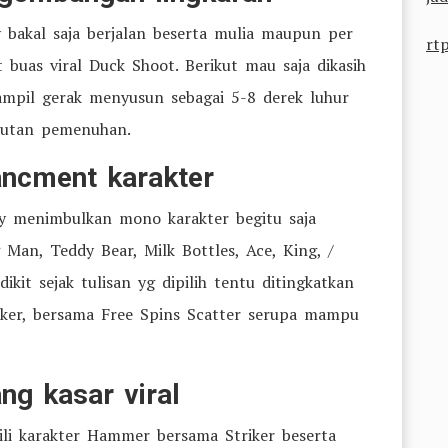
akal saja berjalan beserta mulia maupun per
rt
t buas viral Duck Shoot. Berikut mau saja dikasih
tampil gerak menyusun sebagai 5-8 derek luhur
tutan pemenuhan.
hancment karakter
y menimbulkan mono karakter begitu saja
 Man, Teddy Bear, Milk Bottles, Ace, King, /
kit sejak tulisan yg dipilih tentu ditingkatkan
oker, bersama Free Spins Scatter serupa mampu
ng kasar viral
li karakter Hammer bersama Striker beserta