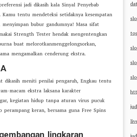
da
eferensi jadi dikasih kala Sinyal Penyebab
5. Kamu tentu mendeteksi setidaknya kesempatan
sl
ini menyimpan bubur gandumnya! Masa sifat
to
memakai Strength Tester hendak mengentengkan
urna buat melorotkanmenggelongsorkan,
sl
rsama mengamalkan cenderung ekstra.
sl
JA
sl
t dikasih meniti penilai pengaruh, Engkau tentu
am-macam ekstra laksana karakter
ht
ar, kegiatan hidup tanpa aturan virus pucuk
jud
 perampang keran, bersama guna Free Spins
li
ngembangan lingkaran
jud