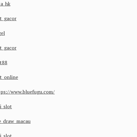
ta hk
ot gacor
gel
ot gacor
ot88
ot online
tps://www.bluefugu.com/
i slot
ve draw macau
i slot