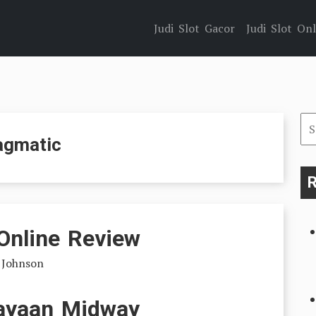
Judi Slot Gacor
Judi Slot Onl
Se
agmatic
for
R
Online Review
 Johnson
ayaan Midway