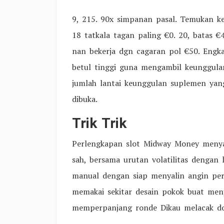
9, 215. 90x simpanan pasal. Temukan k
18 tatkala tagan paling €0. 20, batas €
nan bekerja dgn cagaran pol €50. Eng
betul tinggi guna mengambil keunggula
jumlah lantai keunggulan suplemen yang
dibuka.
Trik Trik
Perlengkapan slot Midway Money menya
sah, bersama urutan volatilitas dengan 
manual dengan siap menyalin angin per
memakai sekitar desain pokok buat men
memperpanjang ronde Dikau melacak d