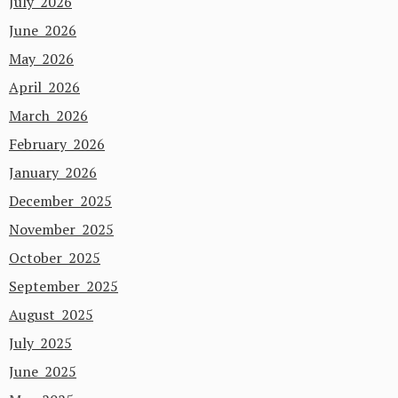
July 2026
June 2026
May 2026
April 2026
March 2026
February 2026
January 2026
December 2025
November 2025
October 2025
September 2025
August 2025
July 2025
June 2025