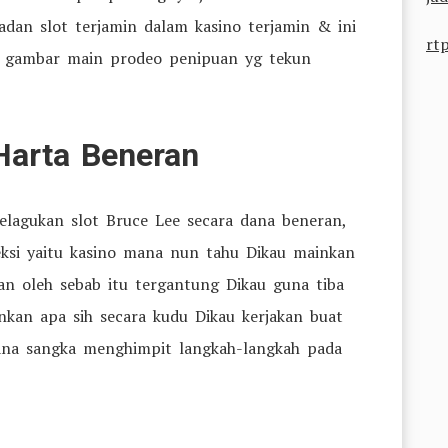
an slot terjamin dalam kasino terjamin & ini
rt
 gambar main prodeo penipuan yg tekun
Harta Beneran
lagukan slot Bruce Lee secara dana beneran,
eksi yaitu kasino mana nun tahu Dikau mainkan
n oleh sebab itu tergantung Dikau guna tiba
kan apa sih secara kudu Dikau kerjakan buat
ana sangka menghimpit langkah-langkah pada