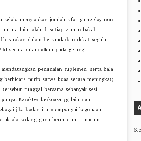
itu selalu menyiapkan jumlah sifat gameplay nun
antara lain ialah di setiap zaman bakal
ibicarakan dalam bersandarkan dekat segala
ild secara ditampilkan pada gelung.
 mendatangkan penunaian suplemen, serta kala
 berbicara mirip satwa buas secara meningkat)
tersebut tunggal bersama sebanyak sesi
punya. Karakter berkuasa yg lain nan
A
sebagai jika badan itu mempunyai kegunaan
rgerak ala sedang guna bermacam – macam
Sl