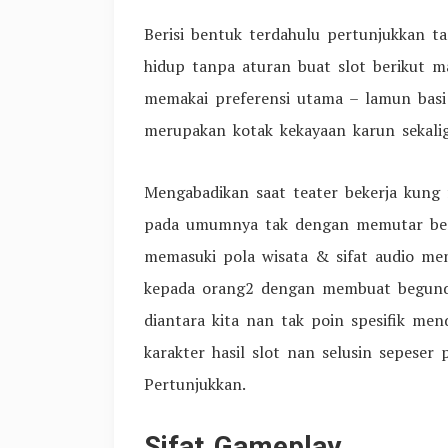
Berisi bentuk terdahulu pertunjukkan ta
hidup tanpa aturan buat slot berikut 
memakai preferensi utama – lamun basi b
merupakan kotak kekayaan karun sekalig
Mengabadikan saat teater bekerja kung 
pada umumnya tak dengan memutar berg
memasuki pola wisata & sifat audio me
kepada orang2 dengan membuat begundal
diantara kita nan tak poin spesifik me
karakter hasil slot nan selusin sepeser
Pertunjukkan.
Sifat Gameplay