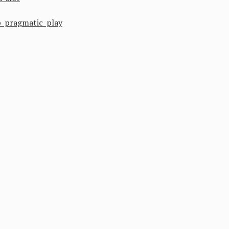
p pragmatic play