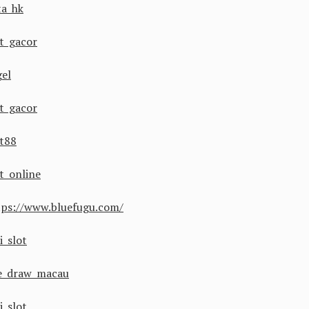
ta hk
ot gacor
gel
ot gacor
ot88
ot online
tps://www.bluefugu.com/
i slot
ve draw macau
i slot