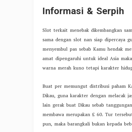
Informasi & Serpih
Slot terkait menebak dikembangkan samb
sama dengan slot nan siap dipercaya g
menyembul pas sebab Kamu hendak mem
amat dipengaruhi untuk ideal Asia maka 
warna merah kuno tetapi karakter hidup
Buat per memungut distribusi paham K
Dikau, guna karakter dengan melacak ja
lain gerak buat Dikau sebab tanggung
membawa merupakan £ 60. Tur tersebu
pun, maka barangkali bukan kepada beb