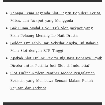
Kenapa Tema Legenda Slot Begitu Populer? Cerita,
Mitos, dan Jackpot yang Menggoda
Gak Cuma Modal Hoki: Trik Slot Jackpot yang
Bikin Peluang Menang Lo Naik Drastis
Golden Ox: Lebih Dari Sekedar Angka, Ini Rahasia
Main Slot dengan RTP Tinggi
Apakah Slot Online Review Big Bass Bonanza Layak
Dicoba untuk Pecinta Judi Slot di Indonesia?
Slot Online Review Panther Moon: Pengalaman
Bermain yang Membawa Sensasi Malam Penuh
Kejutan dan Jackpot