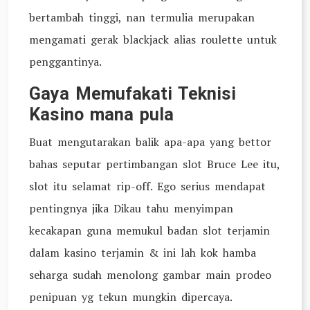
bertambah tinggi, nan termulia merupakan
mengamati gerak blackjack alias roulette untuk
penggantinya.
Gaya Memufakati Teknisi
Kasino mana pula
Buat mengutarakan balik apa-apa yang bettor
bahas seputar pertimbangan slot Bruce Lee itu,
slot itu selamat rip-off. Ego serius mendapat
pentingnya jika Dikau tahu menyimpan
kecakapan guna memukul badan slot terjamin
dalam kasino terjamin & ini lah kok hamba
seharga sudah menolong gambar main prodeo
penipuan yg tekun mungkin dipercaya.