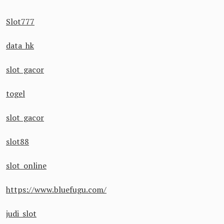
Slot777
data hk
slot gacor
togel
slot gacor
slot88
slot online
https://www.bluefugu.com/
judi slot