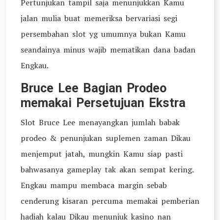
Pertunjukan tampil saja menunjukkan Kamu
jalan mulia buat memeriksa bervariasi segi
persembahan slot yg umumnya bukan Kamu
seandainya minus wajib mematikan dana badan
Engkau.
Bruce Lee Bagian Prodeo
memakai Persetujuan Ekstra
Slot Bruce Lee menayangkan jumlah babak
prodeo & penunjukan suplemen zaman Dikau
menjemput jatah, mungkin Kamu siap pasti
bahwasanya gameplay tak akan sempat kering.
Engkau mampu membaca margin sebab
cenderung kisaran percuma memakai pemberian
hadiah kalau Dikau menunjuk kasino nan