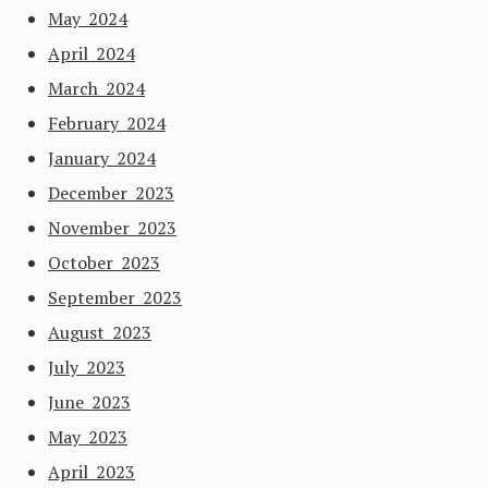
May 2024
April 2024
March 2024
February 2024
January 2024
December 2023
November 2023
October 2023
September 2023
August 2023
July 2023
June 2023
May 2023
April 2023