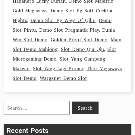
Habanero Lucky Durian
,
Demo Slot Majestic
Gold Megaways
,
Demo Slot Pg Soft Cocktail
Nights
,
Demo Slot Pg Ways Of Qilin
,
Demo
Slot Pintu
,
Demo Slot Pragmatik Play
,
Dunia
Win Slot Demo
,
Golden Profit Slot Demo
,
Main
Slot Demo Mahjong
,
Slot Demo Qiu Qiu
,
Slot
Microgaming Demo
,
Slot Yang Gampang
Maxwin
,
Slot Yang Lagi Promo
,
Thor Megaways
Slot Demo
,
Warganet Demo Slot
Search
for:
Recent Posts