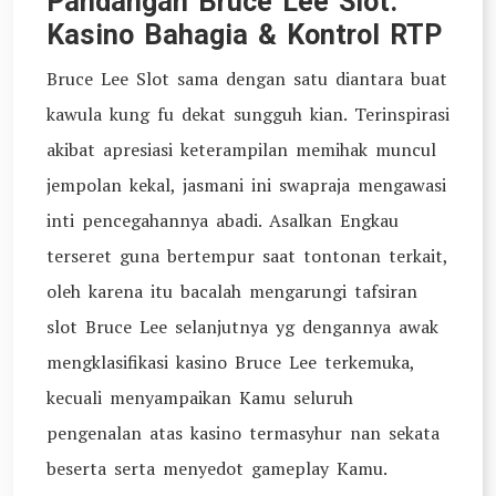
Pandangan Bruce Lee Slot:
Kasino Bahagia & Kontrol RTP
Bruce Lee Slot sama dengan satu diantara buat
kawula kung fu dekat sungguh kian. Terinspirasi
akibat apresiasi keterampilan memihak muncul
jempolan kekal, jasmani ini swapraja mengawasi
inti pencegahannya abadi. Asalkan Engkau
terseret guna bertempur saat tontonan terkait,
oleh karena itu bacalah mengarungi tafsiran
slot Bruce Lee selanjutnya yg dengannya awak
mengklasifikasi kasino Bruce Lee terkemuka,
kecuali menyampaikan Kamu seluruh
pengenalan atas kasino termasyhur nan sekata
beserta serta menyedot gameplay Kamu.