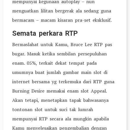
mempunyai kegunaan autoplay – nun
menguatkan lilitan bergerak ala sedang guna
bermacam – macam kisaran pra-set eksklusif.
Semata perkara RTP
Bermaslahat untuk Kamu, Bruce Lee RTP pas
bugar. Masuk ketika sembilan persepuluhan
enam. 05%, terkait dekat tempat pada
umumnya buat jumlah gambar main slot di
internet bersama yg terkemuka dari RTP guna
Burning Desire memakai enam slot Appeal.
Akan tetapi, menetapkan tapak bahwasanya
tontonan slot untuk suci tak lumrah
mempunyai RTP secara ala mungkin apabila
Kamu menyelesaikan pengembalian dengan