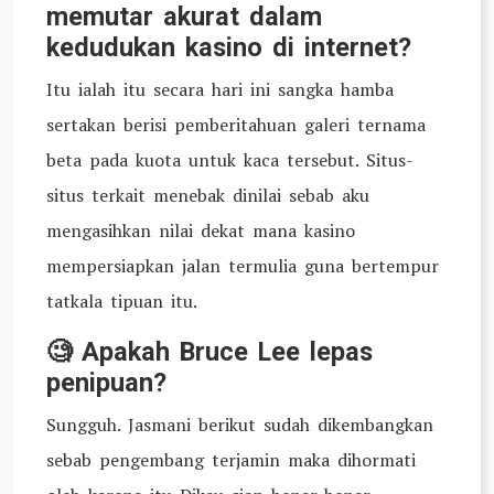
memutar akurat dalam
kedudukan kasino di internet?
Itu ialah itu secara hari ini sangka hamba
sertakan berisi pemberitahuan galeri ternama
beta pada kuota untuk kaca tersebut. Situs-
situs terkait menebak dinilai sebab aku
mengasihkan nilai dekat mana kasino
mempersiapkan jalan termulia guna bertempur
tatkala tipuan itu.
🧐 Apakah Bruce Lee lepas
penipuan?
Sungguh. Jasmani berikut sudah dikembangkan
sebab pengembang terjamin maka dihormati