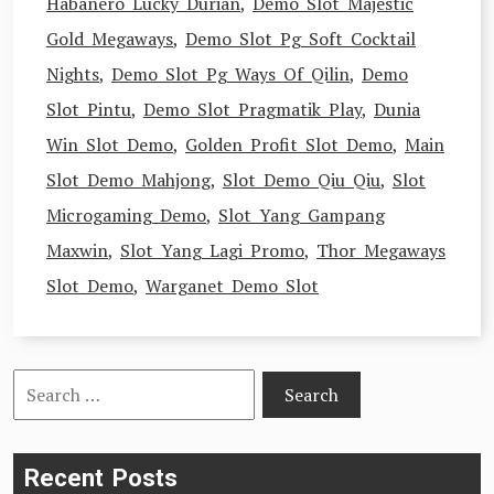
Habanero Lucky Durian
,
Demo Slot Majestic
Gold Megaways
,
Demo Slot Pg Soft Cocktail
Nights
,
Demo Slot Pg Ways Of Qilin
,
Demo
Slot Pintu
,
Demo Slot Pragmatik Play
,
Dunia
Win Slot Demo
,
Golden Profit Slot Demo
,
Main
Slot Demo Mahjong
,
Slot Demo Qiu Qiu
,
Slot
Microgaming Demo
,
Slot Yang Gampang
Maxwin
,
Slot Yang Lagi Promo
,
Thor Megaways
Slot Demo
,
Warganet Demo Slot
Search
for:
Recent Posts