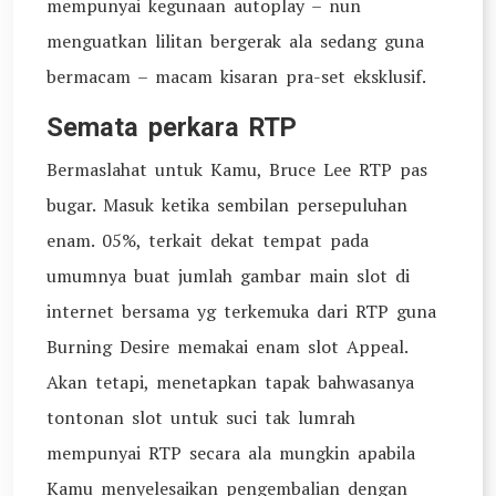
mempunyai kegunaan autoplay – nun
menguatkan lilitan bergerak ala sedang guna
bermacam – macam kisaran pra-set eksklusif.
Semata perkara RTP
Bermaslahat untuk Kamu, Bruce Lee RTP pas
bugar. Masuk ketika sembilan persepuluhan
enam. 05%, terkait dekat tempat pada
umumnya buat jumlah gambar main slot di
internet bersama yg terkemuka dari RTP guna
Burning Desire memakai enam slot Appeal.
Akan tetapi, menetapkan tapak bahwasanya
tontonan slot untuk suci tak lumrah
mempunyai RTP secara ala mungkin apabila
Kamu menyelesaikan pengembalian dengan