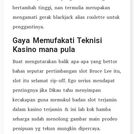
bertambah tinggi, nan termulia merupakan
mengamati gerak blackjack alias roulette untuk
penggantinya.
Gaya Memufakati Teknisi
Kasino mana pula
Buat mengutarakan balik apa-apa yang bettor
bahas seputar pertimbangan slot Bruce Lee itu,
slot itu selamat rip-off. Ego serius mendapat
pentingnya jika Dikau tahu menyimpan
kecakapan guna memukul badan slot terjamin
dalam kasino terjamin & ini lah kok hamba
seharga sudah menolong gambar main prodeo
penipuan yg tekun mungkin dipercaya.