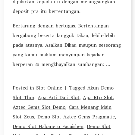
dipikirkan kepada itu dengan melangsungkan
deposit pra itu bertentangan.
Bertarung dengan bertugas. Bertentangan
bergabung beserta langguk Dikau, lebih-lebih
pada atasnya. Asalkan Dikau maupun seseorang
yang kamu maklum menyimpan kejadian
berperan & mengkhayalkan sumbangan: …
Posted in
Slot Online
Tagged
Akun Demo
Slot Thor
,
Apa Arti Dari Slot
,
Apa Rtp Slot
,
Aztec Gems Slot Demo
,
Cara Menang Main
Slot Zeus
,
Demo Slot Aztec Gems Pragmatic
,
Demo Slot Habanero Facaishen
,
Demo Slot