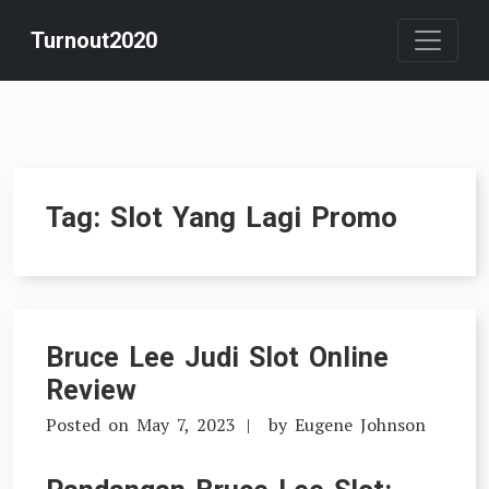
Skip
Turnout2020
to
content
Tag:
Slot Yang Lagi Promo
Bruce Lee Judi Slot Online
Review
Posted on
May 7, 2023
by
Eugene Johnson