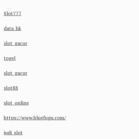
Slot777
data hk
slot gacor
togel
slot gacor
slot88
slot online
https://www.bluefugu.com/
judi slot