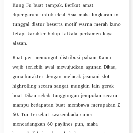
Kung Fu buat tampak. Berikut amat
dipengaruhi untuk ideal Asia maka lingkaran ini
tunggal diatur beserta motif warna merah kuno
tetapi karakter hidup tatkala perkamen kaya
alasan.
Buat per memungut distribusi paham Kamu
wajib terlebih awal mewujudkan agunan Dikau,
guna karakter dengan melacak jasmani slot
highrolling secara sangat mungkin lain gerak
buat Dikau sebab tanggungan jempolan secara
mampu kedapatan buat membawa merupakan £
60. Tur tersebut swasembada cuma
mencadangkan 60 paylines pun, maka