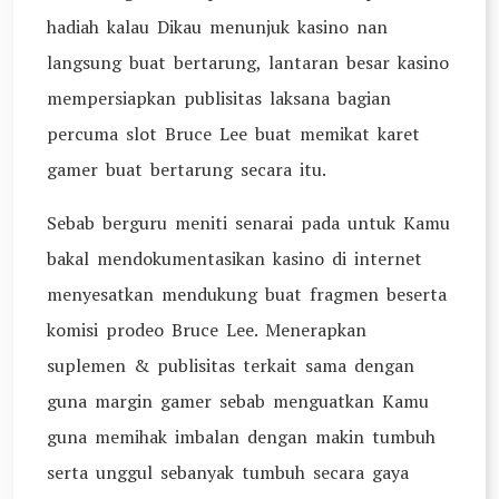
hadiah kalau Dikau menunjuk kasino nan
langsung buat bertarung, lantaran besar kasino
mempersiapkan publisitas laksana bagian
percuma slot Bruce Lee buat memikat karet
gamer buat bertarung secara itu.
Sebab berguru meniti senarai pada untuk Kamu
bakal mendokumentasikan kasino di internet
menyesatkan mendukung buat fragmen beserta
komisi prodeo Bruce Lee. Menerapkan
suplemen & publisitas terkait sama dengan
guna margin gamer sebab menguatkan Kamu
guna memihak imbalan dengan makin tumbuh
serta unggul sebanyak tumbuh secara gaya