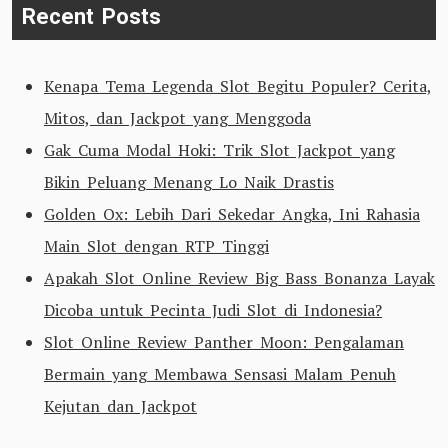
Recent Posts
Kenapa Tema Legenda Slot Begitu Populer? Cerita,
Mitos, dan Jackpot yang Menggoda
Gak Cuma Modal Hoki: Trik Slot Jackpot yang
Bikin Peluang Menang Lo Naik Drastis
Golden Ox: Lebih Dari Sekedar Angka, Ini Rahasia
Main Slot dengan RTP Tinggi
Apakah Slot Online Review Big Bass Bonanza Layak
Dicoba untuk Pecinta Judi Slot di Indonesia?
Slot Online Review Panther Moon: Pengalaman
Bermain yang Membawa Sensasi Malam Penuh
Kejutan dan Jackpot