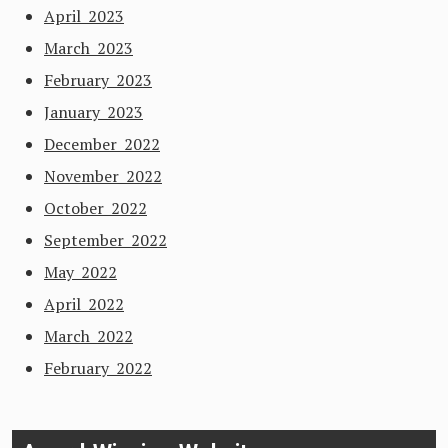
April 2023
March 2023
February 2023
January 2023
December 2022
November 2022
October 2022
September 2022
May 2022
April 2022
March 2022
February 2022