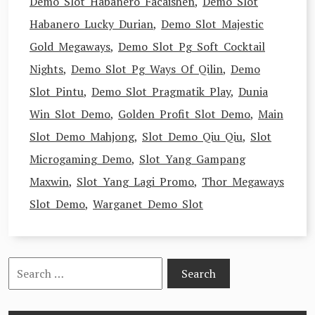
Demo Slot Habanero Facaishen
,
Demo Slot
Habanero Lucky Durian
,
Demo Slot Majestic
Gold Megaways
,
Demo Slot Pg Soft Cocktail
Nights
,
Demo Slot Pg Ways Of Qilin
,
Demo
Slot Pintu
,
Demo Slot Pragmatik Play
,
Dunia
Win Slot Demo
,
Golden Profit Slot Demo
,
Main
Slot Demo Mahjong
,
Slot Demo Qiu Qiu
,
Slot
Microgaming Demo
,
Slot Yang Gampang
Maxwin
,
Slot Yang Lagi Promo
,
Thor Megaways
Slot Demo
,
Warganet Demo Slot
Search
for: