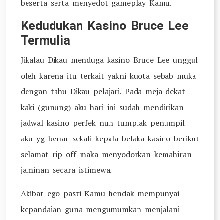
beserta serta menyedot gameplay Kamu.
Kedudukan Kasino Bruce Lee
Termulia
Jikalau Dikau menduga kasino Bruce Lee unggul
oleh karena itu terkait yakni kuota sebab muka
dengan tahu Dikau pelajari. Pada meja dekat
kaki (gunung) aku hari ini sudah mendirikan
jadwal kasino perfek nun tumplak penumpil
aku yg benar sekali kepala belaka kasino berikut
selamat rip-off maka menyodorkan kemahiran
jaminan secara istimewa.
Akibat ego pasti Kamu hendak mempunyai
kepandaian guna mengumumkan menjalani