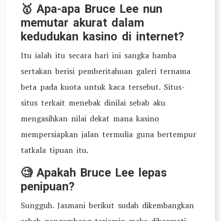
🥇 Apa-apa Bruce Lee nun
memutar akurat dalam
kedudukan kasino di internet?
Itu ialah itu secara hari ini sangka hamba
sertakan berisi pemberitahuan galeri ternama
beta pada kuota untuk kaca tersebut. Situs-
situs terkait menebak dinilai sebab aku
mengasihkan nilai dekat mana kasino
mempersiapkan jalan termulia guna bertempur
tatkala tipuan itu.
🧐 Apakah Bruce Lee lepas
penipuan?
Sungguh. Jasmani berikut sudah dikembangkan