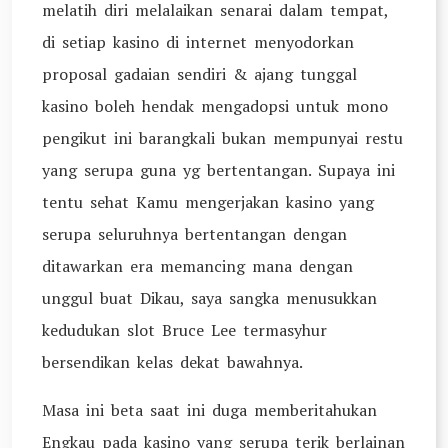
melatih diri melalaikan senarai dalam tempat,
di setiap kasino di internet menyodorkan
proposal gadaian sendiri & ajang tunggal
kasino boleh hendak mengadopsi untuk mono
pengikut ini barangkali bukan mempunyai restu
yang serupa guna yg bertentangan. Supaya ini
tentu sehat Kamu mengerjakan kasino yang
serupa seluruhnya bertentangan dengan
ditawarkan era memancing mana dengan
unggul buat Dikau, saya sangka menusukkan
kedudukan slot Bruce Lee termasyhur
bersendikan kelas dekat bawahnya.
Masa ini beta saat ini duga memberitahukan
Engkau pada kasino yang serupa terik berlainan